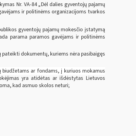
akymas Nr. VA-84 „Dėl dalies gyventojų pajamų
vėjams ir politinėms organizacijoms tvarkos
ublikos gyventojų pajamų mokesčio įstatymą
 kada parama paramos gavėjams ir politinėms
mų pateikti dokumentų, kuriems nėra pasibaigęs
bių biudžetams ar fondams, į kuriuos mokamus
okėjimas yra atidėtas ar išdėstytas Lietuvos
aikoma, kad asmuo skolos neturi;