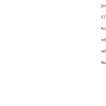
Įm
ST
Kr
In
Ie
Nu