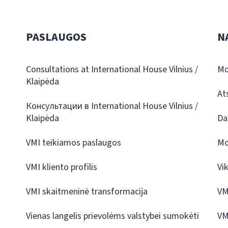
PASLAUGOS
N
Consultations at International House Vilnius /
Mo
Klaipėda
At
Консультации в International House Vilnius /
Klaipėda
Da
VMI teikiamos paslaugos
Mo
VMI kliento profilis
Vi
VMI skaitmeninė transformacija
VM
Vienas langelis prievolėms valstybei sumokėti
VM