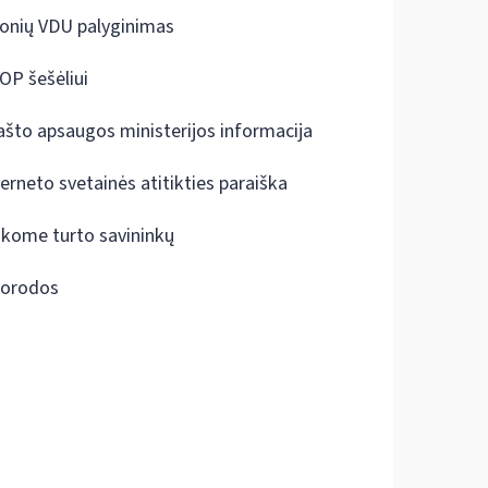
onių VDU palyginimas
OP šešėliui
ašto apsaugos ministerijos informacija
terneto svetainės atitikties paraiška
škome turto savininkų
orodos