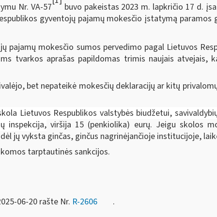
[1]
kymu Nr. VA-57
buvo pakeistas 2023 m. lapkričio 17 d. įs
spublikos gyventojų pajamų mokesčio įstatymą paramos ga
ojų pajamų mokesčio sumos pervedimo pagal Lietuvos Resp
oms tvarkos aprašas papildomas trimis naujais atvejais,
rivalėjo, bet nepateikė mokesčių deklaracijų ar kitų privalo
skola Lietuvos Respublikos valstybės biudžetui, savivaldy
 inspekcija,
viršija 15 (penkiolika) eurų. Jeigu skolos m
ėl jų vyksta ginčas, ginčus nagrinėjančioje institucijoje, l
aikomos tarptautinės sankcijos.
2025-06-20 rašte Nr.
R-2606
.