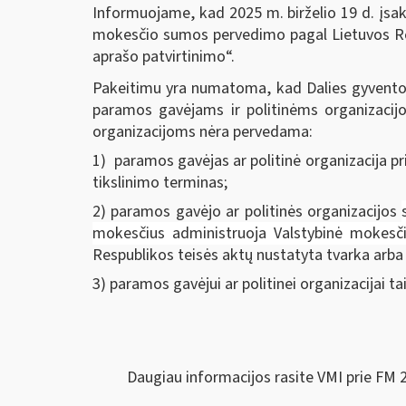
Informuojame, kad 2025 m. birželio 19 d. įsa
mokesčio sumos pervedimo pagal Lietuvos Re
aprašo patvirtinimo“.
Pakeitimu yra numatoma, kad Dalies gyvent
paramos gavėjams ir politinėms organizacij
organizacijoms nėra pervedama:
1) paramos gavėjas ar politinė organizacija p
tikslinimo terminas;
2) paramos gavėjo ar politinės organizacijos
mokesčius administruoja Valstybinė mokesčių
Respublikos teisės aktų nustatyta tvarka arba d
3) paramos gavėjui ar politinei organizacijai t
Daugiau informacijos rasite VMI prie FM 