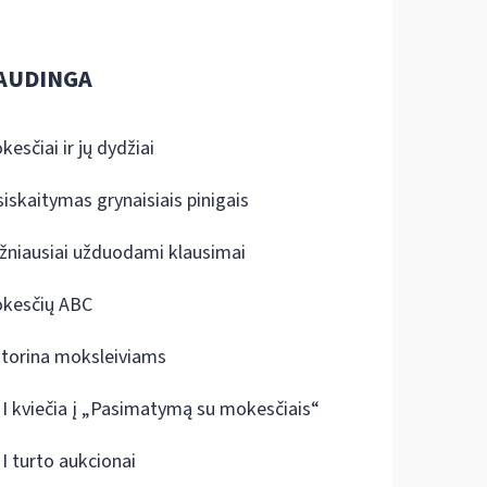
AUDINGA
kesčiai ir jų dydžiai
siskaitymas grynaisiais pinigais
žniausiai užduodami klausimai
kesčių ABC
ktorina moksleiviams
I kviečia į „Pasimatymą su mokesčiais“
I turto aukcionai