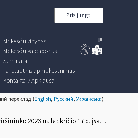
Prisijungti
Mokesčių žinynas
Mokesčių kalendorius
Seminarai
Tarptautinis apmokestinimas
Kontaktai / Apklausa
ний переклад (
English
,
Русский
,
Українська
)
Informacinis pranešimas dėl 2025 m. birželio 19 d. įsakymo Nr. VA-57 „Dėl VMI prie FM viršininko 2023 m. lapkričio 17 d. įsakymo Nr. VA-84 „Dėl dalies gyventojų pajamų mokesčio sumos pervedimo pagal Lietuvos Respublikos gyventojų pajamų mokesčio įstatymą paramos gavėjams ir politinėms organizacijoms tvarkos aprašo patvirtinimo“ pakeitimo