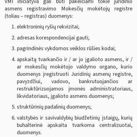
VMI iniciatyva gali būti pakeičiami tokie juridinio
asmens registravimo Mokesčių mokėtojų registre
(toliau – registras) duomenys:
elektroninių ryšių rekvizitai;
adresas korespondencijai gauti;
pagrindinės vykdomos veiklos rūšies kodai;
apskaitą tvarkančio ir / ar jo įgalioto asmens, ir /
ar mokesčių mokėtojo valdymo organo, kurio
duomenys įregistruoti Juridinių asmenų registre,
pavyzdžiui, vadovo, bankrutuojančios ar
restruktūrizuojamos įmonės administratoriaus,
likvidatoriaus, įgalioto asmens duomenys;
struktūrinių padalinių duomenys;
valstybės ir savivaldybių biudžetinių įstaigų, kurių
buhalterinė apskaita tvarkoma centralizuotai,
duomenys.