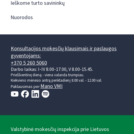
Ieškome turto savininkų
Nuorodos
Konsultacijos mokesčių klausimais ir paslaugos
gyventojams:
+370 5 260 5060
Darbo laikas: I-IV 8.00-17.00, V 8.00-15.45.
Prieššventinę dieną - viena valanda trumpiau.
Kiekvieno mėnesio antrą penktadienį 8.00 val. - 12.00 val.
Mano VMI
Paklausimas per
Valstybinė mokesčių inspekcija prie Lietuvos