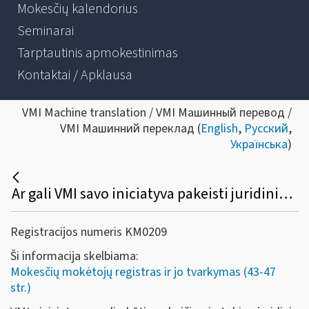
Mokesčių kalendorius
Seminarai
Tarptautinis apmokestinimas
Kontaktai / Apklausa
VMI Machine translation / VMI Машинный перевод /
VMI Машинний переклад (
English
,
Русский
,
Українська
)
Ar gali VMI savo iniciatyva pakeisti juridinio asmens registravimo Mokesčių mokėtojų registre duomenis?
Registracijos numeris KM0209
Ši informacija skelbiama:
Mokesčių mokėtojų registras ir jo tvarkymas (43-47
str.)