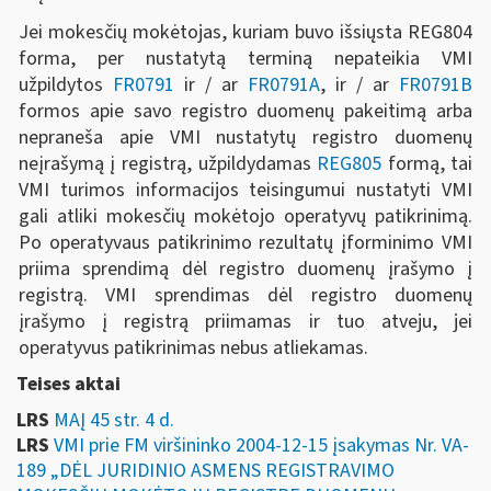
Jei mokesčių mokėtojas, kuriam buvo išsiųsta REG804
forma, per nustatytą terminą nepateikia VMI
užpildytos
FR079
1
ir / ar
FR0791A
, ir / ar
FR0791B
formos apie savo registro duomenų pakeitimą arba
nepraneša apie VMI nustatytų registro duomenų
neįrašymą į registrą, užpildydamas
REG805
formą, tai
VMI turimos informacijos teisingumui nustatyti VMI
gali atliki mokesčių mokėtojo operatyvų patikrinimą.
Po operatyvaus patikrinimo rezultatų įforminimo VMI
priima sprendimą dėl registro duomenų įrašymo į
registrą. VMI sprendimas dėl registro duomenų
įrašymo į registrą priimamas ir tuo atveju, jei
operatyvus patikrinimas nebus atliekamas.
Teises aktai
LRS
MAĮ 45 str. 4 d.
LRS
VMI prie FM viršininko 2004-12-15 įsakymas Nr. VA-
189 „DĖL JURIDINIO ASMENS REGISTRAVIMO