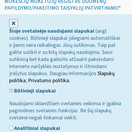
MOKESČIŲ MOKĖTOJŲ REGISTRE DUOMENŲ
PAPILDYMO/PAKEITIMO TAISYKLIŲ PATVIRTINIMO“
Uždaryti
Šioje svetainėje naudojami slapukai
(angl.
cookies). Būtinieji slapukai įdiegiami automatiškai
ir jiems nėra reikalingas Jūsų sutikimas. Taip pat
galite sutikti ir su kitų slapukų naudojimu. Savo
sutikimą bet kada galėsite atšaukti pakeisdami
interneto naršyklės nustatymus ir ištrindami
įrašytus slapukus. Daugiau informacijos
Slapukų
politika
;
Privatumo politika.
Būtinieji slapukai
Naudojami sklandžiam svetainės veikimui ir įgalina
pagrindines svetainės funkcijas. Be šių slapukų
svetainė negali tinkamai veikti.
Analitiniai slapukai