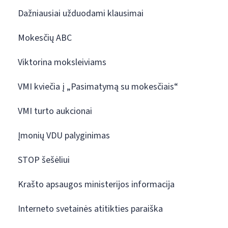
Dažniausiai užduodami klausimai
Mokesčių ABC
Viktorina moksleiviams
VMI kviečia į „Pasimatymą su mokesčiais“
VMI turto aukcionai
Įmonių VDU palyginimas
STOP šešėliui
Krašto apsaugos ministerijos informacija
Interneto svetainės atitikties paraiška