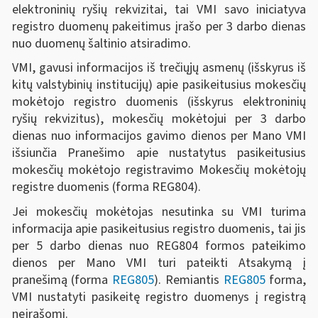
elektroninių ryšių rekvizitai, tai VMI savo iniciatyva
registro duomenų pakeitimus įrašo per 3 darbo dienas
nuo duomenų šaltinio atsiradimo.
VMI, gavusi informacijos iš trečiųjų asmenų (išskyrus iš
kitų valstybinių institucijų) apie pasikeitusius mokesčių
mokėtojo registro duomenis (išskyrus elektroninių
ryšių rekvizitus), mokesčių mokėtojui per 3 darbo
dienas nuo informacijos gavimo dienos per Mano VMI
išsiunčia Pranešimo apie nustatytus pasikeitusius
mokesčių mokėtojo registravimo Mokesčių mokėtojų
registre duomenis (forma REG804).
Jei mokesčių mokėtojas nesutinka su VMI turima
informacija apie pasikeitusius registro duomenis, tai jis
per 5 darbo dienas nuo REG804 formos pateikimo
dienos per Mano VMI turi pateikti Atsakymą į
pranešimą (forma
REG805
). Remiantis
REG805
forma,
VMI nustatyti pasikeitę registro duomenys į registrą
neįrašomi.