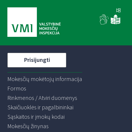
Prisijungti
Mokesčių mokėtojų informacija
Formos
Rinkmenos / Atviri duomenys
Skaičiuoklės ir pagalbininkai
Sąskaitos ir įmokų kodai
Mokesčių žinynas