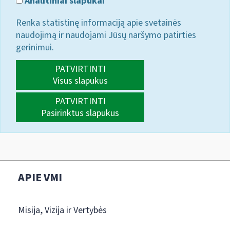
Analitiniai slapukai
Renka statistinę informaciją apie svetainės
naudojimą ir naudojami Jūsų naršymo patirties
gerinimui.
PATVIRTINTI
Visus slapukus
PATVIRTINTI
Pasirinktus slapukus
APIE VMI
Misija, Vizija ir Vertybės