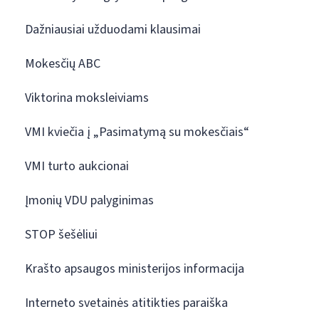
Dažniausiai užduodami klausimai
Mokesčių ABC
Viktorina moksleiviams
VMI kviečia į „Pasimatymą su mokesčiais“
VMI turto aukcionai
Įmonių VDU palyginimas
STOP šešėliui
Krašto apsaugos ministerijos informacija
Interneto svetainės atitikties paraiška