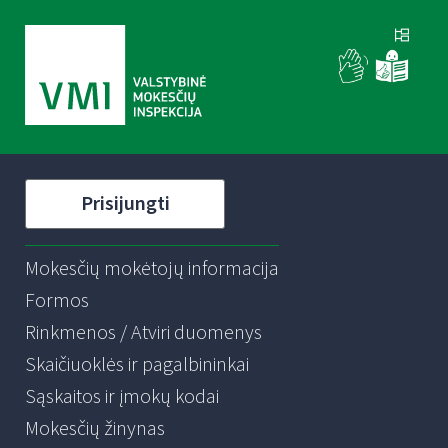
Prisijungti
Mokesčių mokėtojų informacija
Formos
Rinkmenos / Atviri duomenys
Skaičiuoklės ir pagalbininkai
Sąskaitos ir įmokų kodai
Mokesčių žinynas