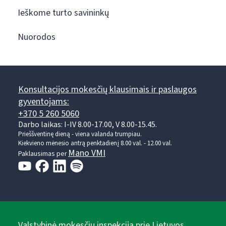
Ieškome turto savininkų
Nuorodos
Konsultacijos mokesčių klausimais ir paslaugos
gyventojams:
+370 5 260 5060
Darbo laikas: I-IV 8.00-17.00, V 8.00-15.45.
Prieššventinę dieną - viena valanda trumpiau.
Kiekvieno mėnesio antrą penktadienį 8.00 val. - 12.00 val.
Mano VMI
Paklausimas per
Valstybinė mokesčių inspekcija prie Lietuvos