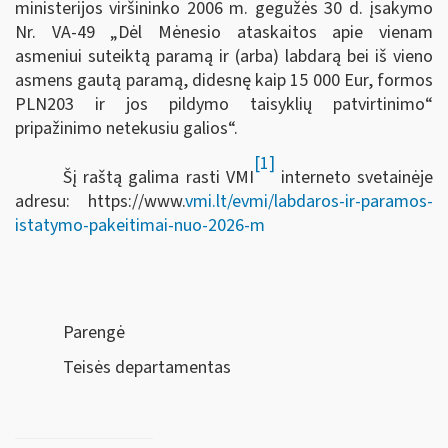
ministerijos viršininko 2006 m. gegužės 30 d. įsakymo
Nr. VA-49 „Dėl Mėnesio ataskaitos apie vienam
asmeniui suteiktą paramą ir (arba) labdarą bei iš vieno
asmens gautą paramą, didesnę kaip 15 000 Eur, formos
PLN203 ir jos pildymo taisyklių patvirtinimo“
pripažinimo netekusiu galios“.
[1]
Šį raštą galima rasti VMI
interneto svetainėje
adresu: https://www.
vmi.lt/evmi/labdaros-ir-paramos-
istatymo-pakeitimai-nuo-2026-m
Parengė
Teisės departamentas