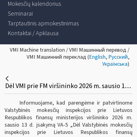
Mokesčių kalendorius
Seminarai
Tarptautinis apmokestinimas
Kontaktai / Apklausa
VMI Machine translation / VMI Машинный перевод /
VMI Машинний переклад (
English
,
Русский
,
Українська
)
Dėl VMI prie FM viršininko 2026 m. sausio 13 d. įsakymo VA-5
Informuojame, kad parengėme ir patvirtinome
Valstybinės mokesčių inspekcijos prie Lietuvos
Respublikos finansų ministerijos viršininko 2026 m.
sausio 13 d. įsakymą VA-5 „Dėl Valstybinės mokesčių
inspekcijos prie Lietuvos Respublikos finansų