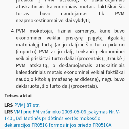
ataskaitiniais kalendoriniais metais faktiškai šis
turtas buvo naudojamas tik PVM
neapmokestinamai veiklai vykdyti;
PVM mokėtojai, fiziniai asmenys, kurie buvo
ekonominei veiklai priskyrę įsigytą ilgalaikį
materialųjį turtą (ar jo dalį) ir šio turto pirkimo
(importo) PVM ar jo dalį, tenkančią ekonominei
veiklai priskirtai turto daliai (procentais), įtraukė į
PVM atskaitą, o deklaruojamais ataskaitiniais
kalendoriniais metais ekonominei veiklai faktiškai
naudojo kitokią (mažesnę ar didesnę), negu buvo
deklaruota, šio turto dalį (procentais).
Teises aktai
LRS
PVMĮ 87 str.
LRS
VMI prie FM viršininko 2003-05-06 įsakymas Nr. V-
140 „Dėl Metinės pridėtinės vertės mokesčio
deklaracijos FR0516 formos ir jos priedo FR0516A