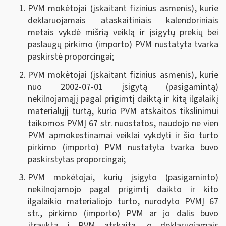
PVM mokėtojai (įskaitant fizinius asmenis), kurie
deklaruojamais ataskaitiniais kalendoriniais
metais vykdė mišrią veiklą ir įsigytų prekių bei
paslaugų pirkimo (importo) PVM nustatyta tvarka
paskirstė proporcingai;
PVM mokėtojai (įskaitant fizinius asmenis), kurie
nuo 2002-07-01 įsigytą (pasigamintą)
nekilnojamąjį pagal prigimtį daiktą ir kitą ilgalaikį
materialųjį turtą, kurio PVM atskaitos tikslinimui
taikomos PVMĮ 67 str. nuostatos, naudojo ne vien
PVM apmokestinamai veiklai vykdyti ir šio turto
pirkimo (importo) PVM nustatyta tvarka buvo
paskirstytas proporcingai;
PVM mokėtojai, kurių įsigyto (pasigaminto)
nekilnojamojo pagal prigimtį daikto ir kito
ilgalaikio materialiojo turto, nurodyto PVMĮ 67
str., pirkimo (importo) PVM ar jo dalis buvo
įtraukta į PVM atskaitą, o deklaruojamais