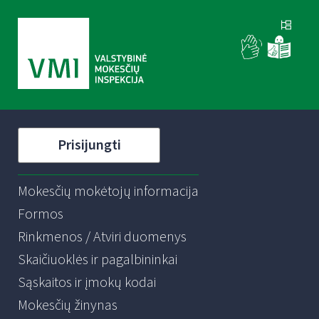
Prisijungti
Mokesčių mokėtojų informacija
Formos
Rinkmenos / Atviri duomenys
Skaičiuoklės ir pagalbininkai
Sąskaitos ir įmokų kodai
Mokesčių žinynas