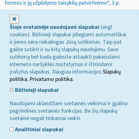
formos ir jų užpildymo taisyklių patvirtinimo“, 3 p.
Uždaryti
Šioje svetainėje naudojami slapukai
(angl.
cookies). Būtinieji slapukai įdiegiami automatiškai
ir jiems nėra reikalingas Jūsų sutikimas. Taip pat
galite sutikti ir su kitų slapukų naudojimu. Savo
sutikimą bet kada galėsite atšaukti pakeisdami
interneto naršyklės nustatymus ir ištrindami
įrašytus slapukus. Daugiau informacijos
Slapukų
politika
;
Privatumo politika.
Būtinieji slapukai
Naudojami sklandžiam svetainės veikimui ir įgalina
pagrindines svetainės funkcijas. Be šių slapukų
svetainė negali tinkamai veikti.
Analitiniai slapukai