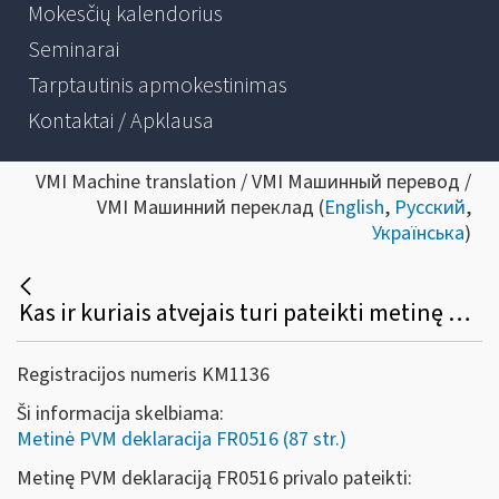
Mokesčių kalendorius
Seminarai
Tarptautinis apmokestinimas
Kontaktai / Apklausa
VMI Machine translation / VMI Машинный перевод /
VMI Машинний переклад (
English
,
Русский
,
Українська
)
Kas ir kuriais atvejais turi pateikti metinę PVM deklaraciją (forma FR0516)?
Registracijos numeris KM1136
Ši informacija skelbiama:
Metinė PVM deklaracija FR0516 (87 str.)
Metinę PVM deklaraciją FR0516 privalo pateikti: