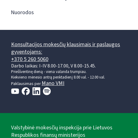
Nuorodos
Konsultacijos mokesčių klausimais ir paslaugos
gyventojams:
+370 5 260 5060
Darbo laikas: I-IV 8.00-17.00, V 8.00-15.45.
Prieššventinę dieną - viena valanda trumpiau.
Kiekvieno mėnesio antrą penktadienį 8.00 val. - 12.00 val.
Mano VMI
Paklausimas per
Valstybinė mokesčių inspekcija prie Lietuvos
Respublikos finansų ministerijos