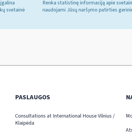
įgalina
Renka statistinę informaciją apie svetai
ukų svetainė
naudojami Jūsų naršymo patirties gerini
PASLAUGOS
N
Consultations at International House Vilnius /
Mo
Klaipėda
At