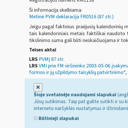
Registracijos numeris KM1138
Ši informacija skelbiama:
Metinė PVM deklaracija FR0516 (87 str.)
Jeigu pagal faktinius praėjusių kalendorinių
tais kalendoriniais metais faktiškai naudoto
tikslinimo suma gali būti neskaičiuojama ir to
Teises aktai
LRS
PVMĮ 87 str.
LRS
VMI prie FM viršininko 2003-05-06 įsakym
formos ir jų užpildymo taisyklių patvirtinimo“, 
Uždaryti
Šioje svetainėje naudojami slapukai
(angl
Jūsų sutikimas. Taip pat galite sutikti ir s
interneto naršyklės nustatymus ir ištrindam
Būtinieji slapukai