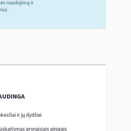
nės naudojimą ir
mui.
AUDINGA
kesčiai ir jų dydžiai
siskaitymas grynaisiais pinigais