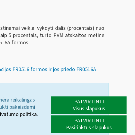
inamai veiklai vykdyti dalis (procentais) nuo
kaip 5 procentais, turto PVM atskaitos metinė
FR516A formos.
acijos FR0516 formos ir jos priedo FR0516A
 nėra reikalingas
PATVIRTINTI
aukti pakeisdami
Visus slapukus
ivatumo politika.
PATVIRTINTI
Pasirinktus slapukus