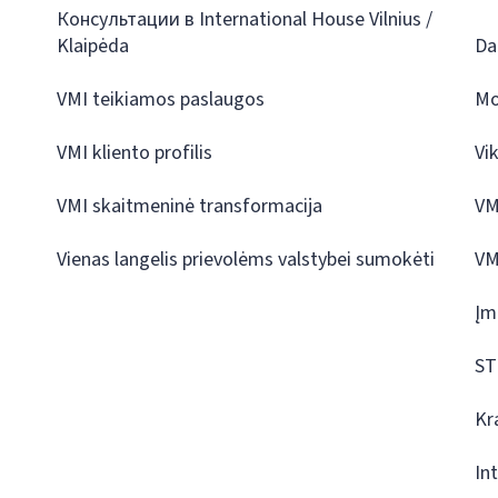
Консультации в International House Vilnius /
Klaipėda
Da
VMI teikiamos paslaugos
Mo
VMI kliento profilis
Vi
VMI skaitmeninė transformacija
VM
Vienas langelis prievolėms valstybei sumokėti
VM
Įm
ST
Kr
In