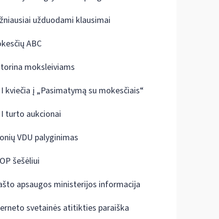
žniausiai užduodami klausimai
kesčių ABC
ktorina moksleiviams
I kviečia į „Pasimatymą su mokesčiais“
I turto aukcionai
onių VDU palyginimas
OP šešėliui
ašto apsaugos ministerijos informacija
terneto svetainės atitikties paraiška