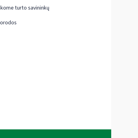
škome turto savininkų
orodos