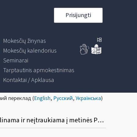
Prisijungti
Mokesčių žinynas
Mokesčių kalendorius
Seminarai
Tarptautinis apmokestinimas
Kontaktai / Apklausa
ний переклад (
English
,
Русский
,
Українська
)
Kada ilgalaikio materialiojo turto vieneto pirkimo PVM atskaitos suma gali būti netikslinama ir neįtraukiama į metinės PVM deklaracijos priedą (FR0516A)?