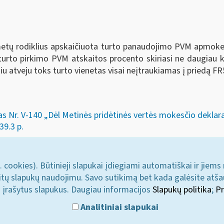
 metų rodiklius apskaičiuota turto panaudojimo PVM apmokest
 turto pirkimo PVM atskaitos procento skiriasi ne daugiau 
kiu atveju toks turto vienetas visai neįtraukiamas į priedą 
as Nr. V-140 „Dėl Metinės pridėtinės vertės mokesčio deklar
39.3 p.
. cookies). Būtinieji slapukai įdiegiami automatiškai ir jiems
u kitų slapukų naudojimu. Savo sutikimą bet kada galėsite atš
i įrašytus slapukus. Daugiau informacijos
Slapukų politika
;
Pr
Analitiniai slapukai