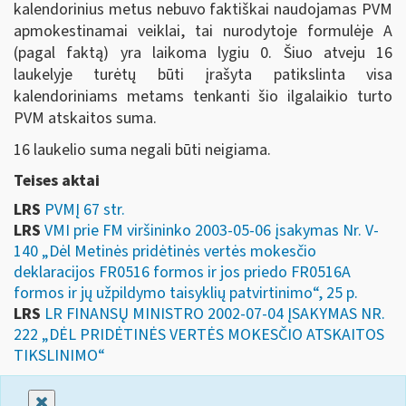
kalendorinius metus nebuvo faktiškai naudojamas PVM
apmokestinamai veiklai, tai nurodytoje formulėje A
(pagal faktą) yra laikoma lygiu 0. Šiuo atveju 16
laukelyje turėtų būti įrašyta patikslinta visa
kalendoriniams metams tenkanti šio ilgalaikio turto
PVM atskaitos suma.
16 laukelio suma negali būti neigiama.
Teises aktai
LRS
PVMĮ 67 str.
LRS
VMI prie FM viršininko 2003-05-06 įsakymas Nr. V-
140 „Dėl Metinės pridėtinės vertės mokesčio
deklaracijos FR0516 formos ir jos priedo FR0516A
formos ir jų užpildymo taisyklių patvirtinimo“, 25 p.
LRS
LR FINANSŲ MINISTRO 2002-07-04 ĮSAKYMAS NR.
222 „DĖL PRIDĖTINĖS VERTĖS MOKESČIO ATSKAITOS
TIKSLINIMO“
Uždaryti