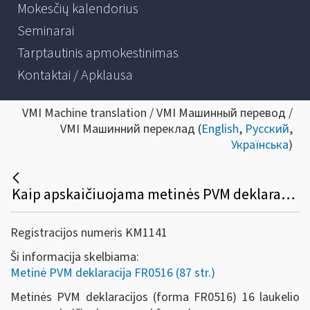
Mokesčių kalendorius
Seminarai
Tarptautinis apmokestinimas
Kontaktai / Apklausa
VMI Machine translation / VMI Машинный перевод /
VMI Машинний переклад (
English
,
Русский
,
Українська
)
Kaip apskaičiuojama metinės PVM deklaracijos (forma FR0516) 16 laukelio suma?
Registracijos numeris KM1141
Ši informacija skelbiama:
Metinė PVM deklaracija FR0516 (87 str.)
Metinės PVM deklaracijos (forma FR0516) 16 laukelio