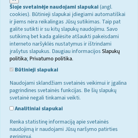
Šioje svetainėje naudojami slapukai
(angl.
cookies). Būtinieji slapukai įdiegiami automatiškai
ir jiems nėra reikalingas Jūsų sutikimas. Taip pat
galite sutikti ir su kitų slapukų naudojimu. Savo
sutikimą bet kada galėsite atšaukti pakeisdami
interneto naršyklės nustatymus ir ištrindami
įrašytus slapukus. Daugiau informacijos
Slapukų
politika
;
Privatumo politika.
Būtinieji slapukai
Naudojami sklandžiam svetainės veikimui ir įgalina
pagrindines svetainės funkcijas. Be šių slapukų
svetainė negali tinkamai veikti.
Analitiniai slapukai
Renka statistinę informaciją apie svetainės
naudojimą ir naudojami Jūsų naršymo patirties
gerinimui.