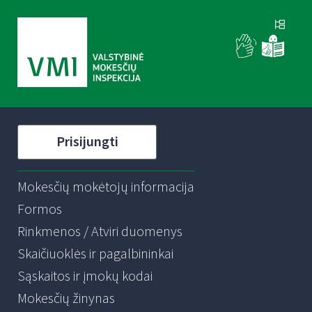
Prisijungti
Mokesčių mokėtojų informacija
Formos
Rinkmenos / Atviri duomenys
Skaičiuoklės ir pagalbininkai
Sąskaitos ir įmokų kodai
Mokesčių žinynas