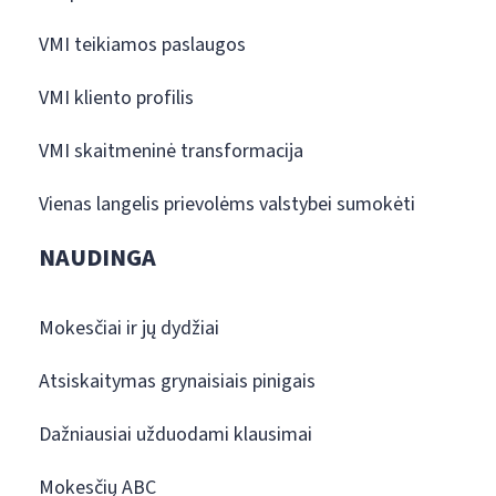
VMI teikiamos paslaugos
VMI kliento profilis
VMI skaitmeninė transformacija
Vienas langelis prievolėms valstybei sumokėti
NAUDINGA
Mokesčiai ir jų dydžiai
Atsiskaitymas grynaisiais pinigais
Dažniausiai užduodami klausimai
Mokesčių ABC