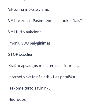
Viktorina moksleiviams
VMI kviečia į „Pasimatymą su mokesčiais“
VMI turto aukcionai
Įmonių VDU palyginimas
STOP šešėliui
Krašto apsaugos ministerijos informacija
Interneto svetainės atitikties paraiška
Ieškome turto savininkų
Nuorodos