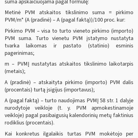
suma apskaičiuojama pagal formulę:
Metinė PVM atskaitos tikslinimo suma = pirkimo
PVM/m* (A (pradinė) – A (pagal faktą))/100 proc. kur:
Pirkimo PVM – visa to turto vieneto pirkimo (importo)
PVM suma. Turto vienetu PVM įstatymo nustatyta
tvarka laikomas ir pastato (statinio) esminis
pagerinimas;
m – PVMĮ nustatytas atskaitos tikslinimo laikotarpis
(metais);
A (pradinė) – atskaityta pirkimo (importo) PVM dalis
(procentais) turtą įsigijus (importavus);
A (pagal faktą) – turto naudojimas PVMĮ 58 str. 1 dalyje
nurodytoje veikloje (t. y. PVM apmokestinamoje
veikloje) pagal pasibaigusių kalendorinių metų faktinius
rodiklius (procentais).
Kai konkretus ilgalaikis turtas PVM mokėtojo per