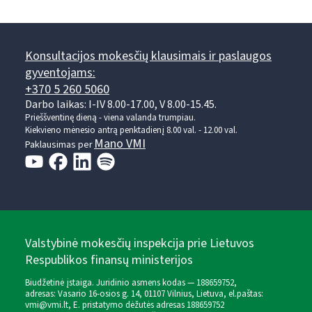
Konsultacijos mokesčių klausimais ir paslaugos
gyventojams:
+370 5 260 5060
Darbo laikas: I-IV 8.00-17.00, V 8.00-15.45.
Prieššventinę dieną - viena valanda trumpiau.
Kiekvieno mėnesio antrą penktadienį 8.00 val. - 12.00 val.
Mano VMI
Paklausimas per
Valstybinė mokesčių inspekcija prie Lietuvos
Respublikos finansų ministerijos
Biudžetinė įstaiga. Juridinio asmens kodas — 188659752,
adresas: Vasario 16-osios g. 14, 01107 Vilnius, Lietuva, el.paštas:
vmi@vmi.lt
, E. pristatymo dėžutės adresas 188659752