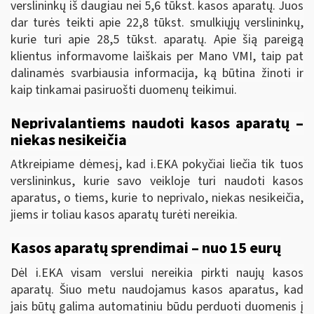
verslininkų iš daugiau nei 5,6 tūkst. kasos aparatų. Juos
dar turės teikti apie 22,8 tūkst. smulkiųjų verslininkų,
kurie turi apie 28,5 tūkst. aparatų. Apie šią pareigą
klientus informavome laiškais per Mano VMI, taip pat
dalinamės svarbiausia informacija, ką būtina žinoti ir
kaip tinkamai pasiruošti duomenų teikimui.
Neprivalantiems naudoti kasos aparatų –
niekas nesikeičia
Atkreipiame dėmesį, kad i.EKA pokyčiai liečia tik tuos
verslininkus, kurie savo veikloje turi naudoti kasos
aparatus, o tiems, kurie to neprivalo, niekas nesikeičia,
jiems ir toliau kasos aparatų turėti nereikia.
Kasos aparatų sprendimai – nuo 15 eurų
Dėl i.EKA visam verslui nereikia pirkti naujų kasos
aparatų. Šiuo metu naudojamus kasos aparatus, kad
jais būtų galima automatiniu būdu perduoti duomenis į