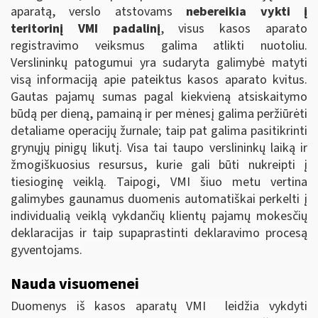
aparatą, verslo atstovams
nebereikia vykti į
teritorinį VMI padalinį
, visus kasos aparato
registravimo veiksmus galima atlikti nuotoliu.
Verslininkų patogumui yra sudaryta galimybė matyti
visą informaciją apie pateiktus kasos aparato kvitus.
Gautas pajamų sumas pagal kiekvieną atsiskaitymo
būdą per dieną, pamainą ir per mėnesį galima peržiūrėti
detaliame operacijų žurnale; taip pat galima pasitikrinti
grynųjų pinigų likutį. Visa tai taupo verslininkų laiką ir
žmogiškuosius resursus, kurie gali būti nukreipti į
tiesioginę veiklą. Taipogi, VMI šiuo metu vertina
galimybes gaunamus duomenis automatiškai perkelti į
individualią veiklą vykdančių klientų pajamų mokesčių
deklaracijas ir taip supaprastinti deklaravimo procesą
gyventojams.
Nauda visuomenei
Duomenys iš kasos aparatų VMI leidžia vykdyti