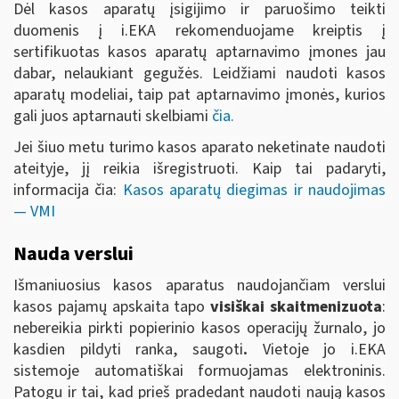
Dėl kasos aparatų įsigijimo ir paruošimo teikti
duomenis į i.EKA rekomenduojame kreiptis į
sertifikuotas kasos aparatų aptarnavimo įmones jau
dabar, nelaukiant gegužės. Leidžiami naudoti kasos
aparatų modeliai, taip pat aptarnavimo įmonės, kurios
gali juos aptarnauti skelbiami
čia.
Jei šiuo metu turimo kasos aparato neketinate naudoti
ateityje, jį reikia išregistruoti. Kaip tai padaryti,
informacija čia:
Kasos aparatų diegimas ir naudojimas
― VMI
Nauda verslui
Išmaniuosius kasos aparatus naudojančiam verslui
kasos pajamų apskaita tapo
visiškai skaitmenizuota
:
nebereikia pirkti popierinio kasos operacijų žurnalo, jo
kasdien pildyti ranka, saugoti
.
Vietoje jo i.EKA
sistemoje automatiškai formuojamas elektroninis.
Patogu ir tai, kad prieš pradedant naudoti naują kasos