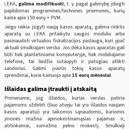
i.EKA,
galima modifikuoti
, t. y. pagal galimybę įdiegti
papildomas programines/technines priemones, kurių
kaina apie 150 eurų + PVM.
Jeigu reikia įsigyti naują kasos aparatą, galima rinktis
aparatą su i.EKA pritaikytu saugos moduliu arba
pasinaudoti virtualios fiskalizacijos paslauga, kuri ypač
aktuali smulkiajam verslui. Jos dėka kasos aparatas gali
būti tiek planšetiniame kompiuteryje, tiek mobiliajame
telefone, tai leidžia sutaupyti ir patogiau atlikti
sandorius. Galimi įvairūs tokių kasos aparatų
sprendimai, kurie kainuoja apie
15 eurų mėnesiui
.
Išlaidas galima įtraukti į atskaitą
Primename, jog išlaidos, kurias verslas patiria
pajamoms uždirbti (šiuo atveju tai yra išlaidos naujam
kasos aparatui) yra laikomos sąnaudomis, kuriomis
įmonės mažina apmokestinamąsias pajamas ir,
atitinkamai, sumažina pelno mokestį. Smulkieji