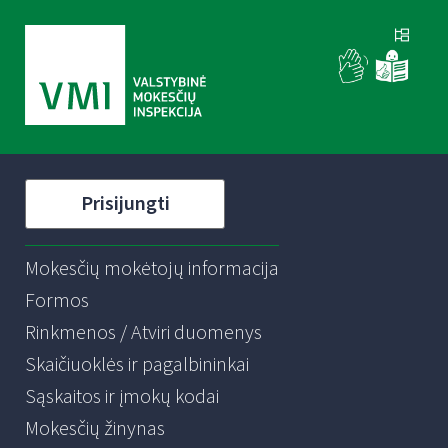
Prisijungti
Mokesčių mokėtojų informacija
Formos
Rinkmenos / Atviri duomenys
Skaičiuoklės ir pagalbininkai
Sąskaitos ir įmokų kodai
Mokesčių žinynas