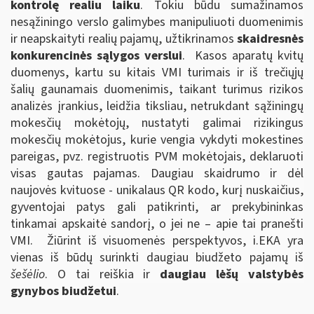
kontrolę realiu laiku
. Tokiu būdu sumažinamos
nesąžiningo verslo galimybes manipuliuoti duomenimis
ir neapskaityti realių pajamų, užtikrinamos
skaidresnės
konkurencinės sąlygos verslui
. Kasos aparatų kvitų
duomenys, kartu su kitais VMI turimais ir iš trečiųjų
šalių gaunamais duomenimis, taikant turimus rizikos
analizės įrankius, leidžia tiksliau, netrukdant sąžiningų
mokesčių mokėtojų, nustatyti galimai rizikingus
mokesčių mokėtojus, kurie vengia vykdyti mokestines
pareigas, pvz. registruotis PVM mokėtojais, deklaruoti
visas gautas pajamas. Daugiau skaidrumo ir dėl
naujovės kvituose - unikalaus QR kodo, kurį nuskaičius,
gyventojai patys gali patikrinti, ar prekybininkas
tinkamai apskaitė sandorį, o jei ne – apie tai pranešti
VMI. Žiūrint iš visuomenės perspektyvos, i.EKA yra
vienas iš būdų surinkti daugiau biudžeto pajamų iš
šešėlio
. O tai reiškia ir
daugiau lėšų valstybės
gynybos biudžetui
.