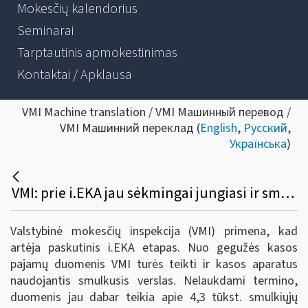
Mokesčių kalendorius
Seminarai
Tarptautinis apmokestinimas
Kontaktai / Apklausa
VMI Machine translation / VMI Машинный перевод /
VMI Машинний переклад (
English
,
Русский
,
Українська
)
VMI: prie i.EKA jau sėkmingai jungiasi ir smulkusis verslas. Ką svarbu žinoti?
Valstybinė mokesčių inspekcija (VMI) primena, kad
artėja paskutinis i.EKA etapas. Nuo gegužės kasos
pajamų duomenis VMI turės teikti ir kasos aparatus
naudojantis smulkusis verslas. Nelaukdami termino,
duomenis jau dabar teikia apie 4,3 tūkst. smulkiųjų