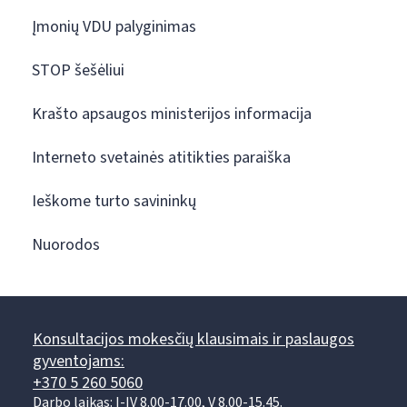
Įmonių VDU palyginimas
STOP šešėliui
Krašto apsaugos ministerijos informacija
Interneto svetainės atitikties paraiška
Ieškome turto savininkų
Nuorodos
Konsultacijos mokesčių klausimais ir paslaugos
gyventojams:
+370 5 260 5060
Darbo laikas: I-IV 8.00-17.00, V 8.00-15.45.