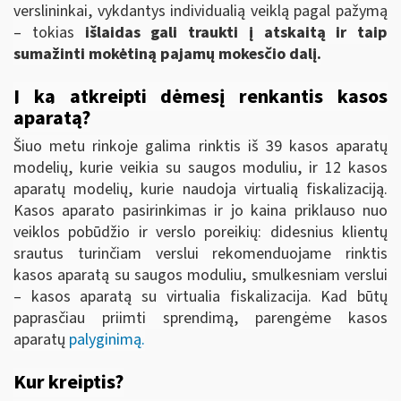
verslininkai, vykdantys individualią veiklą pagal pažymą
– tokias
išlaidas gali traukti į atskaitą ir taip
sumažinti mokėtiną pajamų mokesčio dalį.
Į ką atkreipti dėmesį renkantis kasos
aparatą?
Šiuo metu rinkoje galima rinktis iš 39 kasos aparatų
modelių, kurie veikia su saugos moduliu, ir 12 kasos
aparatų modelių, kurie naudoja virtualią fiskalizaciją.
Kasos aparato pasirinkimas ir jo kaina priklauso nuo
veiklos pobūdžio ir verslo poreikių:
didesnius klientų
srautus turinčiam verslui rekomenduojame rinktis
kasos aparatą su saugos moduliu, smulkesniam verslui
– kasos aparatą su virtualia fiskalizacija. Kad būtų
paprasčiau priimti sprendimą, parengėme kasos
aparatų
palyginimą.
Kur kreiptis?