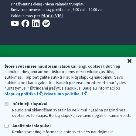
Prieššventinę dieną - viena valanda trumpiau.
Kiekvieno mėnesio antrą penktadienį 8.00 val. - 12.00 val.
Mano VMI
Paklausimas per
Valstybinė mokesčių inspekcija prie Lietuvos
U
Respublikos finansų ministerijos
Šioje svetainėje naudojami slapukai
(angl. cookies). Būtinieji
slapukai įdiegiami automatiškai ir jiems nėra reikalingas Jūsų
Biudžetinė įstaiga. Juridinio asmens kodas — 188659752,
sutikimas. Taip pat galite sutikti ir su kitų slapukų naudojimu. Savo
adresas: Vasario 16-osios g. 14, 01107 Vilnius, Lietuva, el.paštas:
sutikimą bet kada galėsite atšaukti pakeisdami interneto naršyklės
vmi@vmi.lt
, E. pristatymo dėžutės adresas 188659752
nustatymus ir ištrindami įrašytus slapukus. Daugiau informacijos
Duomenys apie Valstybinę mokesčių inspekciją prie Lietuvos
Slapukų politika
;
Privatumo politika.
Respublikos finansų ministerijos kaupiami ir saugomi Juridinių
asmenų registre
Būtinieji slapukai
Naudojami sklandžiam svetainės veikimui ir įgalina pagrindines
svetainės funkcijas. Be šių slapukų svetainė negali tinkamai veikti.
Analitiniai slapukai
Renka statistinę informaciją apie svetainės naudojimą ir