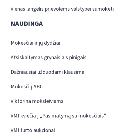
Vienas langelis prievolėms valstybei sumokėti
NAUDINGA
Mokesčiai ir jų dydžiai
Atsiskaitymas grynaisiais pinigais
Dažniausiai užduodami klausimai
Mokesčių ABC
Viktorina moksleiviams
VMI kviečia į „Pasimatymą su mokesčiais“
VMI turto aukcionai