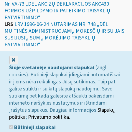
Nr. VA-73 „DĖL AKCIZŲ DEKLARACIJOS AKC430
FORMOS UŽPILDYMO IR PATEIKIMO TAISYKLIŲ
PATVIRTINIMO“
LRS
LRV 1996-06-24 NUTARIMAS NR. 748 „DĖL
MUITINĖS ADMINISTRUOJAMŲ MOKESČIŲ IR SU JAIS
SUSIJUSIŲ SUMŲ MOKĖJIMO TAISYKLIŲ
PATVIRTINIMO“
Uždaryti
Šioje svetainėje naudojami slapukai
(angl.
cookies). Būtinieji slapukai įdiegiami automatiškai
ir jiems nėra reikalingas Jūsų sutikimas. Taip pat
galite sutikti ir su kitų slapukų naudojimu. Savo
sutikimą bet kada galėsite atšaukti pakeisdami
interneto naršyklės nustatymus ir ištrindami
įrašytus slapukus. Daugiau informacijos
Slapukų
politika
;
Privatumo politika.
Būtinieji slapukai