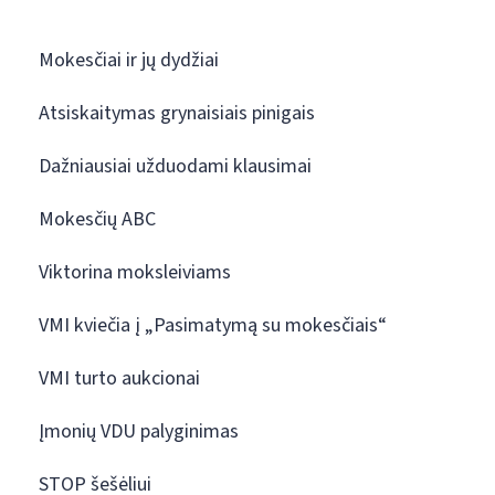
Mokesčiai ir jų dydžiai
Atsiskaitymas grynaisiais pinigais
Dažniausiai užduodami klausimai
Mokesčių ABC
Viktorina moksleiviams
VMI kviečia į „Pasimatymą su mokesčiais“
VMI turto aukcionai
Įmonių VDU palyginimas
STOP šešėliui