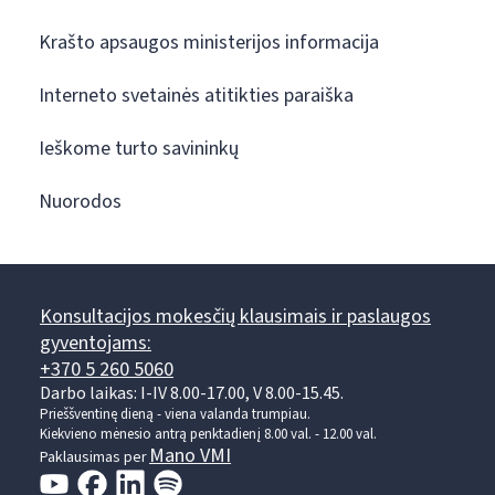
Krašto apsaugos ministerijos informacija
Interneto svetainės atitikties paraiška
Ieškome turto savininkų
Nuorodos
Konsultacijos mokesčių klausimais ir paslaugos
gyventojams:
+370 5 260 5060
Darbo laikas: I-IV 8.00-17.00, V 8.00-15.45.
Prieššventinę dieną - viena valanda trumpiau.
Kiekvieno mėnesio antrą penktadienį 8.00 val. - 12.00 val.
Mano VMI
Paklausimas per