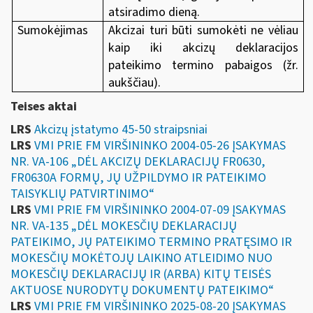
atsiradimo dieną.
Sumokėjimas
Akcizai turi būti sumokėti ne vėliau
kaip iki akcizų deklaracijos
pateikimo termino pabaigos (žr.
aukščiau).
Teises aktai
LRS
Akcizų įstatymo 45-50 straipsniai
LRS
VMI PRIE FM VIRŠININKO 2004-05-26 ĮSAKYMAS
NR. VA-106 „DĖL AKCIZŲ DEKLARACIJŲ FR0630,
FR0630A FORMŲ, JŲ UŽPILDYMO IR PATEIKIMO
TAISYKLIŲ PATVIRTINIMO“
LRS
VMI PRIE FM VIRŠININKO 2004-07-09 ĮSAKYMAS
NR. VA-135 „DĖL MOKESČIŲ DEKLARACIJŲ
PATEIKIMO, JŲ PATEIKIMO TERMINO PRATĘSIMO IR
MOKESČIŲ MOKĖTOJŲ LAIKINO ATLEIDIMO NUO
MOKESČIŲ DEKLARACIJŲ IR (ARBA) KITŲ TEISĖS
AKTUOSE NURODYTŲ DOKUMENTŲ PATEIKIMO“
LRS
VMI PRIE FM VIRŠININKO 2025-08-20 ĮSAKYMAS