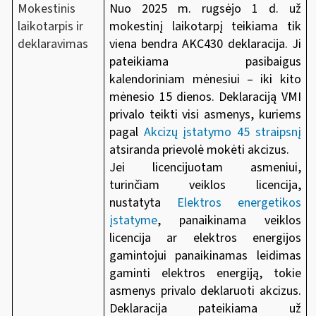
Mokestinis
Nuo 2025 m. rugsėjo 1 d. už
laikotarpis ir
mokestinį laikotarpį teikiama tik
deklaravimas
viena bendra AKC430 deklaracija. Ji
pateikiama pasibaigus
kalendoriniam mėnesiui – iki kito
mėnesio 15 dienos. Deklaraciją VMI
privalo teikti visi asmenys, kuriems
pagal
Akcizų įstatymo 45 straipsnį
atsiranda prievolė mokėti akcizus.
Jei licencijuotam asmeniui,
turinčiam veiklos licencija,
nustatyta
Elektros energetikos
įstatyme
, panaikinama veiklos
licencija ar elektros energijos
gamintojui panaikinamas leidimas
gaminti elektros energiją, tokie
asmenys privalo deklaruoti akcizus.
Deklaracija pateikiama už