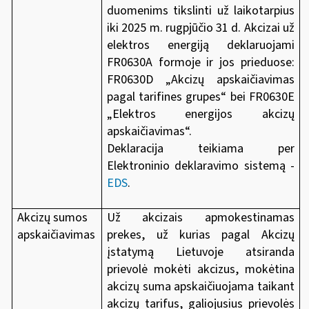
duomenims tikslinti už laikotarpius
iki 2025 m. rugpjūčio 31 d. Akcizai už
elektros energiją deklaruojami
FR0630A formoje ir jos prieduose:
FR0630D „Akcizų apskaičiavimas
pagal tarifines grupes“ bei FR0630E
„Elektros energijos akcizų
apskaičiavimas“.
Deklaracija teikiama per
Elektroninio deklaravimo sistemą -
EDS
.
Akcizų sumos
Už akcizais apmokestinamas
apskaičiavimas
prekes, už kurias pagal Akcizų
įstatymą Lietuvoje atsiranda
prievolė mokėti akcizus, mokėtina
akcizų suma apskaičiuojama taikant
akcizų tarifus, galiojusius prievolės