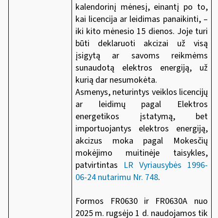
kalendorinį mėnesį, einantį po to,
kai licencija ar leidimas panaikinti, –
iki kito mėnesio 15 dienos. Joje turi
būti deklaruoti akcizai už visą
įsigytą ar savoms reikmėms
sunaudotą elektros energiją, už
kurią dar nesumokėta.
Asmenys, neturintys veiklos licencijų
ar leidimų pagal Elektros
energetikos įstatymą, bet
importuojantys elektros energiją,
akcizus moka pagal Mokesčių
mokėjimo muitinėje taisykles,
patvirtintas
LR Vyriausybės 1996-
06-24 nutarimu Nr. 748
.
Formos FR0630 ir FR0630A nuo
2025 m. rugsėjo 1 d. naudojamos tik