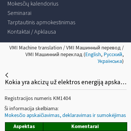
Mokesčių kalendorius
Seminarai
Tarptautinis apmokestinimas
Kontaktai / Apklausa
VMI Machine translation / VMI Машинный перевод /
VMI Машинний переклад (
English
,
Русский
,
Українська
)
Kokia yra akcizų už elektros energiją apskaičiavimo, deklaravimo ir sumokėjimo tvarka?
Registracijos numeris KM1404
Ši informacija skelbiama:
Mokesčio apskaičiavimas, deklaravimas ir sumokėjimas
Aspektas
Komentarai