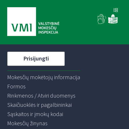
Prisijungti
Mokesčių mokėtojų informacija
Formos
Rinkmenos / Atviri duomenys
Skaičiuoklės ir pagalbininkai
Sąskaitos ir įmokų kodai
Mokesčių žinynas