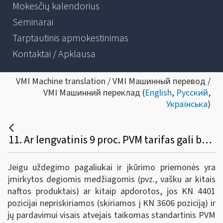
Mokesčių kalendorius
Seminarai
Tarptautinis apmokestinimas
Kontaktai / Apklausa
VMI Machine translation / VMI Машинный перевод /
VMI Машинний переклад (
English
,
Русский
,
Українська
)
11. Ar lengvatinis 9 proc. PVM tarifas gali būti taikomas uždegimo pagaliukams, kurie gaminami iš medienos likučių, ir įkūrimo priemonėms, kurios gaunamos tekinant rąstą (tekinant rąstą gautas plaušas susukamas ir susmulkinamas)?
Jeigu uždegimo pagaliukai ir įkūrimo priemonės yra
įmirkytos degiomis medžiagomis (pvz., vašku ar kitais
naftos produktais) ar kitaip apdorotos, jos KN 4401
pozicijai nepriskiriamos (skiriamos į KN 3606 poziciją) ir
jų pardavimui visais atvejais taikomas standartinis PVM