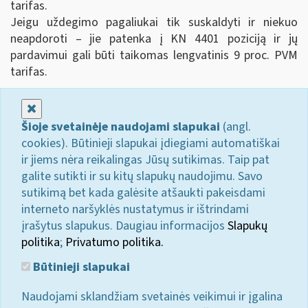
tarifas.
Jeigu uždegimo pagaliukai tik suskaldyti ir niekuo
neapdoroti – jie patenka į KN 4401 poziciją ir jų
pardavimui gali būti taikomas lengvatinis 9 proc. PVM
tarifas.
Uždaryti
Šioje svetainėje naudojami slapukai
(angl.
cookies). Būtinieji slapukai įdiegiami automatiškai
ir jiems nėra reikalingas Jūsų sutikimas. Taip pat
galite sutikti ir su kitų slapukų naudojimu. Savo
sutikimą bet kada galėsite atšaukti pakeisdami
interneto naršyklės nustatymus ir ištrindami
įrašytus slapukus. Daugiau informacijos
Slapukų
politika
;
Privatumo politika.
Būtinieji slapukai
Naudojami sklandžiam svetainės veikimui ir įgalina