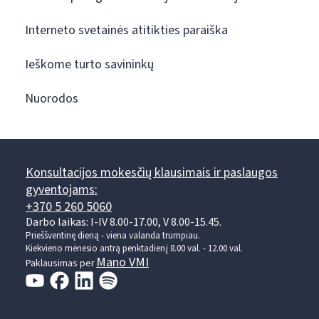
Interneto svetainės atitikties paraiška
Ieškome turto savininkų
Nuorodos
Konsultacijos mokesčių klausimais ir paslaugos
gyventojams:
+370 5 260 5060
Darbo laikas: I-IV 8.00-17.00, V 8.00-15.45.
Prieššventinę dieną - viena valanda trumpiau.
Kiekvieno mėnesio antrą penktadienį 8.00 val. - 12.00 val.
Mano VMI
Paklausimas per