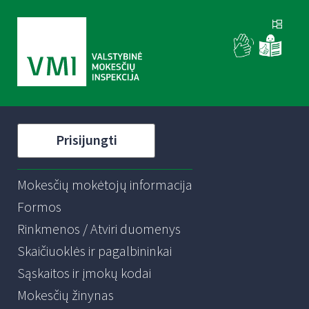
Prisijungti
Mokesčių mokėtojų informacija
Formos
Rinkmenos / Atviri duomenys
Skaičiuoklės ir pagalbininkai
Sąskaitos ir įmokų kodai
Mokesčių žinynas