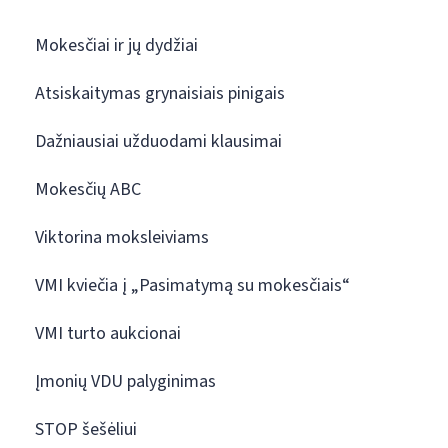
Mokesčiai ir jų dydžiai
Atsiskaitymas grynaisiais pinigais
Dažniausiai užduodami klausimai
Mokesčių ABC
Viktorina moksleiviams
VMI kviečia į „Pasimatymą su mokesčiais“
VMI turto aukcionai
Įmonių VDU palyginimas
STOP šešėliui