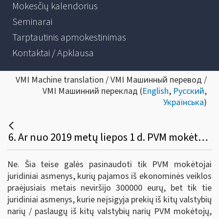
Mokesčių kalendorius
Seminarai
Tarptautinis apmokestinimas
Kontaktai / Apklausa
VMI Machine translation / VMI Машинный перевод /
VMI Машинний переклад (
English
,
Русский
,
Українська
)
6. Ar nuo 2019 metų liepos 1 d. PVM mokėtojai fiziniai asmenys turės teisę mokestiniu laikotarpiu laikyti kalendorinį ketvirtį?
Ne. Šia teise galės pasinaudoti tik PVM mokėtojai
juridiniai asmenys, kurių pajamos iš ekonominės veiklos
praėjusiais metais neviršijo 300000 eurų, bet tik tie
juridiniai asmenys, kurie neįsigyja prekių iš kitų valstybių
narių / paslaugų iš kitų valstybių narių PVM mokėtojų,