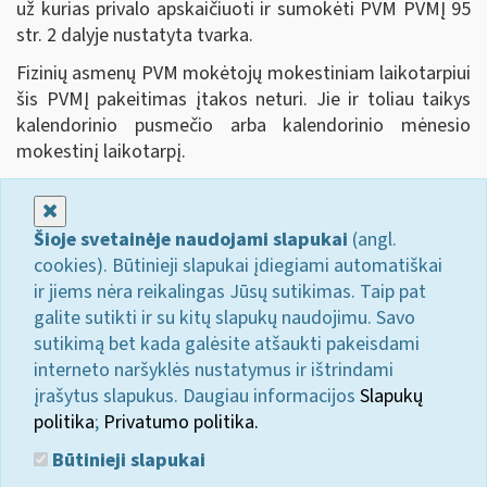
už kurias privalo apskaičiuoti ir sumokėti PVM PVMĮ 95
str. 2 dalyje nustatyta tvarka.
Fizinių asmenų PVM mokėtojų mokestiniam laikotarpiui
šis PVMĮ pakeitimas įtakos neturi. Jie ir toliau taikys
kalendorinio pusmečio arba kalendorinio mėnesio
mokestinį laikotarpį.
Uždaryti
Šioje svetainėje naudojami slapukai
(angl.
cookies). Būtinieji slapukai įdiegiami automatiškai
ir jiems nėra reikalingas Jūsų sutikimas. Taip pat
galite sutikti ir su kitų slapukų naudojimu. Savo
sutikimą bet kada galėsite atšaukti pakeisdami
interneto naršyklės nustatymus ir ištrindami
įrašytus slapukus. Daugiau informacijos
Slapukų
politika
;
Privatumo politika.
Būtinieji slapukai