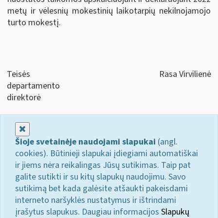
metų ir vėlesnių mokestinių laikotarpių nekilnojamojo
turto mokestį.
Teisės
Rasa Virvilienė
departamento
direktorė
Uždaryti
Šioje svetainėje naudojami slapukai
(angl.
cookies). Būtinieji slapukai įdiegiami automatiškai
ir jiems nėra reikalingas Jūsų sutikimas. Taip pat
galite sutikti ir su kitų slapukų naudojimu. Savo
sutikimą bet kada galėsite atšaukti pakeisdami
interneto naršyklės nustatymus ir ištrindami
įrašytus slapukus. Daugiau informacijos
Slapukų