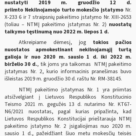
nustatyti 2019 m. gruodžio 12 d.
priimto Nekilnojamojo turto mokesčio įstatymo
Nr.
X-233 6 ir 7 straipsnių pakeitimo įstatymo Nr. XIII-2653
(toliau – NTMĮ pakeitimo įstatymas Nr. 2)
nuostatų
taikymo tęstinumą nuo 2022 m. liepos 1 d.
Atkreipiame dėmesį, jog
tokios pačios
nuostatos apmokestinant nekilnojamąjį turtą
galioja ir nuo 2020 m. sausio 1 d. iki 2022 m.
birželio 30 d.
, tik joms yra taikomas NTMĮ pakeitimo
įstatymas Nr. 2, kurio informacinis pranešimas buvo
išleistas 2019 m. gruodžio 30 d. raštu Nr. RM-38145.
NTMĮ pakeitimo įstatymas Nr. 1 yra priimtas
atsižvelgiant į Lietuvos Respublikos Konstitucinio
Teismo 2021 m. gegužės 13 d. nutarimo Nr. KT67-
N6/2021 nuostatas, pagal kurias pripažinta, kad
Lietuvos Respublikos Konstitucijai prieštarauja NTMĮ
pakeitimo įstatymo Nr. 2 įsigaliojimas nuo 2020 m.
sausio 1 d., pažeidžiant šiuo metu mokesčių teisės