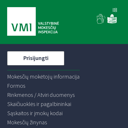
Prisijungti
Mokesčių mokėtojų informacija
Formos
Rinkmenos / Atviri duomenys
Skaičiuoklės ir pagalbininkai
Sąskaitos ir įmokų kodai
Mokesčių žinynas