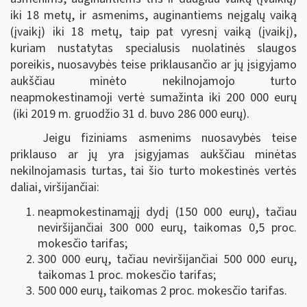
iki 18 metų, ir asmenims, auginantiems neįgalų vaiką
(įvaikį) iki 18 metų, taip pat vyresnį vaiką (įvaikį),
kuriam nustatytas specialusis nuolatinės slaugos
poreikis, nuosavybės teise priklausančio ar jų įsigyjamo
aukščiau minėto nekilnojamojo turto
neapmokestinamoji vertė sumažinta iki 200 000 eurų
(iki 2019 m. gruodžio 31 d. buvo 286 000 eurų).
Jeigu fiziniams asmenims nuosavybės teise
priklauso ar jų yra įsigyjamas aukščiau minėtas
nekilnojamasis turtas, tai šio turto mokestinės vertės
daliai, viršijančiai:
neapmokestinamąjį dydį (150 000 eurų), tačiau
neviršijančiai 300 000 eurų, taikomas 0,5 proc.
mokesčio tarifas;
300 000 eurų, tačiau neviršijančiai 500 000 eurų,
taikomas 1 proc. mokesčio tarifas;
500 000 eurų, taikomas 2 proc. mokesčio tarifas.