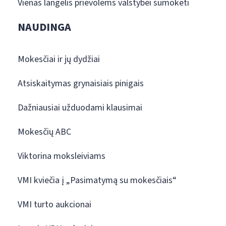
Vienas langelis prievolėms valstybei sumokėti
NAUDINGA
Mokesčiai ir jų dydžiai
Atsiskaitymas grynaisiais pinigais
Dažniausiai užduodami klausimai
Mokesčių ABC
Viktorina moksleiviams
VMI kviečia į „Pasimatymą su mokesčiais“
VMI turto aukcionai