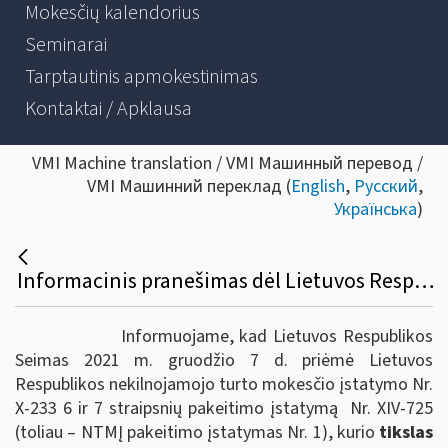
Mokesčių kalendorius
Seminarai
Tarptautinis apmokestinimas
Kontaktai / Apklausa
VMI Machine translation / VMI Машинный перевод /
VMI Машинний переклад (
English
,
Русский
,
Українська
)
Informacinis pranešimas dėl Lietuvos Respublikos nekilnojamojo turto mokesčio įstatymo nuostatų pakeitimo
Informuojame, kad Lietuvos Respublikos
Seimas 2021 m. gruodžio 7 d. priėmė Lietuvos
Respublikos nekilnojamojo turto mokesčio įstatymo Nr.
X-233 6 ir 7 straipsnių pakeitimo įstatymą Nr. XIV-725
(toliau – NTMĮ pakeitimo įstatymas Nr. 1), kurio
tikslas