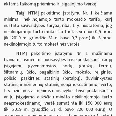
aktams taikomą priėmimo ir įsigaliojimo tvarką.
Taigi NTMĮ pakeitimo įstatymu Nr. 1 keičiama
minimali nekilnojamojo turto mokesčio tarifo, kurį
nustato savivaldybės taryba, riba, t. y. nustatoma, jog
nekilnojamojo turto mokesčio tarifas yra nuo 0,5 proc.
(iki 2019 m. gruodžio 31 d. buvo 0,3 proc.) iki 3 proc.
nekilnojamojo turto mokestinės vertės.
NTMĮ pakeitimo įstatymu Nr. 1 mažinama
fiziniams asmenims nuosavybės teise priklausančių ar jų
įsigyjamų gyvenamosios, sodų, garažų, fermų,
šiltnamių, ūkio, pagalbinio ūkio, mokslo, religinės,
poilsio paskirties statinių (patalpų), žuvininkystės
statinių ir inžinerinių statinių neapmokestinamoji vertė,
t. y. fiziniams asmenims nuosavybės teise priklausančio
ar jų įsigyjamo aukščiau minėto nekilnojamojo turto
neapmokestinamoji vertė sumažinta iki 150 000 eurų
(iki 2019 m. gruodžio 31 d. buvo 220 000 eurų). O
asmenims, auginantiems tris ir daugiau vaikų (įvaikių)