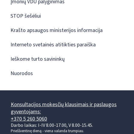
Įmonių VDU palyginimas
STOP šešėliui
Krašto apsaugos ministerijos informacija
Interneto svetainės atitikties paraiška
Ieškome turto savininkų
Nuorodos
Konsultacijos mokesčių klausimais ir paslaugos
gyventojams:
+370 5 260 5060
Darbo laikas: I-IV 8.00-17.00, V 8.00-15.45.
Prieššventinę dieną - viena valanda trumpiau.