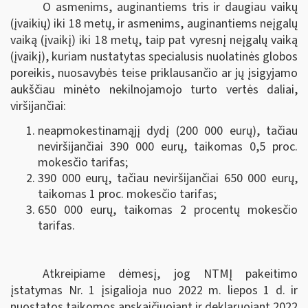
O asmenims, auginantiems tris ir daugiau vaikų
(įvaikių) iki 18 metų, ir asmenims, auginantiems neįgalų
vaiką (įvaikį) iki 18 metų, taip pat vyresnį neįgalų vaiką
(įvaikį), kuriam nustatytas specialusis nuolatinės globos
poreikis, nuosavybės teise priklausančio ar jų įsigyjamo
aukščiau minėto nekilnojamojo turto vertės daliai,
viršijančiai:
neapmokestinamąjį dydį (200 000 eurų), tačiau
neviršijančiai 390 000 eurų, taikomas 0,5 proc.
mokesčio tarifas;
390 000 eurų, tačiau neviršijančiai 650 000 eurų,
taikomas 1 proc. mokesčio tarifas;
650 000 eurų, taikomas 2 procentų mokesčio
tarifas.
Atkreipiame dėmesį, jog NTMĮ pakeitimo
įstatymas Nr. 1 įsigalioja nuo 2022 m. liepos 1 d. ir
nuostatos taikomos apskaičiuojant ir deklaruojant 2022