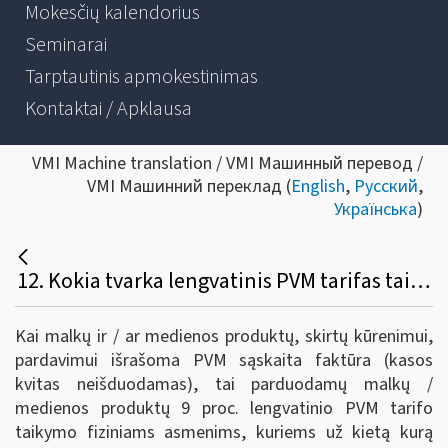
Mokesčių kalendorius
Seminarai
Tarptautinis apmokestinimas
Kontaktai / Apklausa
VMI Machine translation / VMI Машинный перевод /
VMI Машинний переклад (
English
,
Русский
,
Українська
)
12. Kokia tvarka lengvatinis PVM tarifas taikomas medienos produktams (įskaitant malkas), kai jie parduodami fiziniams asmenims, kuriems už kietą kurą kompensacijas teikia savivaldybė?
Kai malkų ir / ar medienos produktų, skirtų kūrenimui,
pardavimui išrašoma PVM sąskaita faktūra (kasos
kvitas neišduodamas), tai parduodamų malkų /
medienos produktų 9 proc. lengvatinio PVM tarifo
taikymo fiziniams asmenims, kuriems už kietą kurą