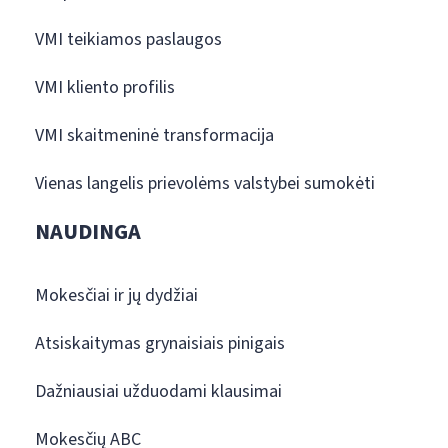
VMI teikiamos paslaugos
VMI kliento profilis
VMI skaitmeninė transformacija
Vienas langelis prievolėms valstybei sumokėti
NAUDINGA
Mokesčiai ir jų dydžiai
Atsiskaitymas grynaisiais pinigais
Dažniausiai užduodami klausimai
Mokesčių ABC