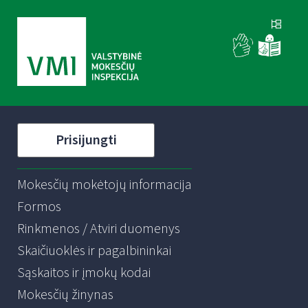
Prisijungti
Mokesčių mokėtojų informacija
Formos
Rinkmenos / Atviri duomenys
Skaičiuoklės ir pagalbininkai
Sąskaitos ir įmokų kodai
Mokesčių žinynas