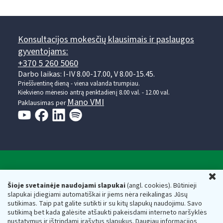
Konsultacijos mokesčių klausimais ir paslaugos
gyventojams:
+370 5 260 5060
Darbo laikas: I-IV 8.00-17.00, V 8.00-15.45.
Prieššventinę dieną - viena valanda trumpiau.
Kiekvieno mėnesio antrą penktadienį 8.00 val. - 12.00 val.
Mano VMI
Paklausimas per
Valstybinė mokesčių inspekcija prie Lietuvos
U
Respublikos finansų ministerijos
Šioje svetainėje naudojami slapukai
(angl. cookies). Būtinieji
slapukai įdiegiami automatiškai ir jiems nėra reikalingas Jūsų
Biudžetinė įstaiga. Juridinio asmens kodas — 188659752,
sutikimas. Taip pat galite sutikti ir su kitų slapukų naudojimu. Savo
adresas: Vasario 16-osios g. 14, 01107 Vilnius, Lietuva, el.paštas:
sutikimą bet kada galėsite atšaukti pakeisdami interneto naršyklės
vmi@vmi.lt
, E. pristatymo dėžutės adresas 188659752
nustatymus ir ištrindami įrašytus slapukus. Daugiau informacijos