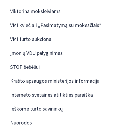
Viktorina moksleiviams
VMI kviečia į „Pasimatymą su mokesčiais“
VMI turto aukcionai
Įmonių VDU palyginimas
STOP šešėliui
Krašto apsaugos ministerijos informacija
Interneto svetainės atitikties paraiška
Ieškome turto savininkų
Nuorodos