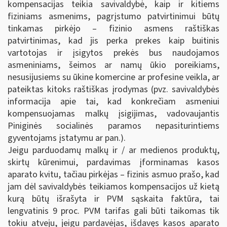
kompensacijas teikia savivaldybė, kaip ir kitiems
fiziniams asmenims, pagrįstumo patvirtinimui būtų
tinkamas pirkėjo – fizinio asmens raštiškas
patvirtinimas, kad jis perka prekes kaip buitinis
vartotojas ir įsigytos prekės bus naudojamos
asmeniniams, šeimos ar namų ūkio poreikiams,
nesusijusiems su ūkine komercine ar profesine veikla, ar
pateiktas kitoks raštiškas įrodymas (pvz. savivaldybės
informacija apie tai, kad konkrečiam asmeniui
kompensuojamas malkų įsigijimas, vadovaujantis
Piniginės socialinės paramos nepasiturintiems
gyventojams įstatymu ar pan.).
Jeigu parduodamų malkų ir / ar medienos produktų,
skirtų kūrenimui, pardavimas įforminamas kasos
aparato kvitu, tačiau pirkėjas – fizinis asmuo prašo, kad
jam dėl savivaldybės teikiamos kompensacijos už kietą
kurą būtų išrašyta ir PVM sąskaita faktūra, tai
lengvatinis 9 proc. PVM tarifas gali būti taikomas tik
tokiu atveju, jeigu pardavėjas, išdavęs kasos aparato