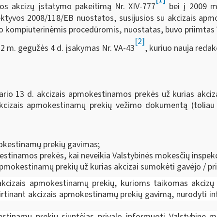
os akcizų įstatymo pakeitimą Nr. XIV-777
bei į 2009 m.
ktyvos 2008/118/EB nuostatos, susijusios su akcizais apmo
 kompiuterinėmis procedūromis, nuostatas, buvo priimtas V
[2]
22 m. gegužės 4 d. įsakymas Nr. VA-43
, kuriuo nauja reda
sario 13 d. akcizais apmokestinamos prekės už kurias akci
 akcizais apmokestinamų prekių vežimo dokumentą (toliau
mokestinamų prekių gavimas;
estinamos prekės, kai neveikia Valstybinės mokesčių inspekc
pmokestinamų prekių už kurias akcizai sumokėti gavėjo / pr
inį akcizais apmokestinamų prekių, kurioms taikomas akciz
irtinant akcizais apmokestinamų prekių gavimą, nurodyti i
stinamų prekių siuntėjas privalo informuoti Valstybinę m