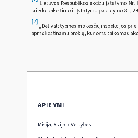
Lietuvos Respublikos akcizų įstatymo Nr. IX-5
priedo pakeitimo ir Įstatymo papildymo 81, 29
[2]
„Dėl Valstybinės mokesčių inspekcijos prie 
apmokestinamų prekių, kurioms taikomas akciz
APIE VMI
Misija, Vizija ir Vertybės