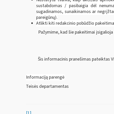
sustabdomas / pasibaigia dėl nenumat
sugadinamos, sunaikinamos ar negrįžta
pareigūnų).
Atlikti kiti redakcinio pobūdžio pakeitima
Pažymime, kad šie pakeitimai įsigalioja
Šis informacinis pranešimas pateiktas V
Informaciją parengė
Teisės departamentas
[1]