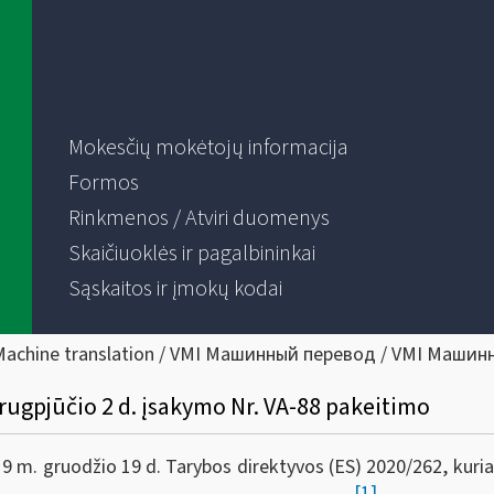
Mokesčių mokėtojų informacija
Formos
Rinkmenos / Atviri duomenys
Skaičiuoklės ir pagalbininkai
Sąskaitos ir įmokų kodai
Machine translation / VMI Машинный перевод / VMI Машин
 rugpjūčio 2 d. įsakymo Nr. VA-88 pakeitimo
9 m. gruodžio 19 d. Tarybos direktyvos (ES) 2020/262, kuria
[1]