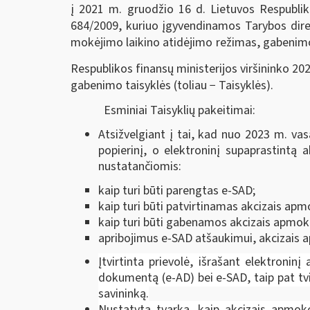
į 2021 m. gruodžio 16 d. Lietuvos Respublik
684/2009, kuriuo įgyvendinamos Tarybos dire
mokėjimo laikino atidėjimo režimas, gabenimo
Respublikos finansų ministerijos viršininko 20
gabenimo taisyklės (toliau − Taisyklės).
Esminiai Taisyklių pakeitimai:
Atsižvelgiant į tai, kad nuo 2023 m. va
popierinį, o elektroninį supaprastintą
nustatančiomis:
kaip turi būti parengtas e-SAD;
kaip turi būti patvirtinamas akcizais ap
kaip turi būti gabenamos akcizais apmok
apribojimus e-SAD atšaukimui, akcizais a
Įtvirtinta prievolė, išrašant elektron
dokumentą (e-AD) bei e-SAD, taip pat tv
savininką.
Nustatyta tvarka, kaip akcizais apmoke