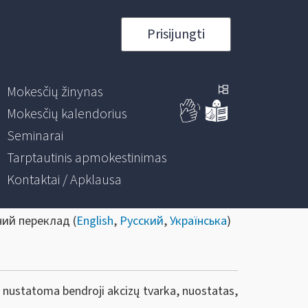
Prisijungti
Mokesčių žinynas
Mokesčių kalendorius
Seminarai
Tarptautinis apmokestinimas
Kontaktai / Apklausa
ний переклад (
English
,
Русский
,
Українська
)
 nustatoma bendroji akcizų tvarka, nuostatas,