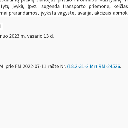
ytų įvykių (pvz.: sugenda transporto priemonė, keičia
mai prarandamos, įvyksta vagystė, avarija, akcizais apm
i.
 nuo 2023 m. vasario 13 d.
MI prie FM
2022-07-11 rašte Nr.
(18.2-31-2 Mr) RM-24526
.