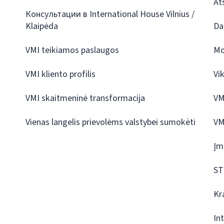
At
Консультации в International House Vilnius /
Klaipėda
Da
VMI teikiamos paslaugos
Mo
VMI kliento profilis
Vi
VMI skaitmeninė transformacija
VM
Vienas langelis prievolėms valstybei sumokėti
VM
Įm
ST
Kr
In