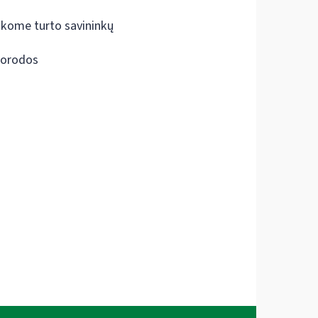
škome turto savininkų
orodos