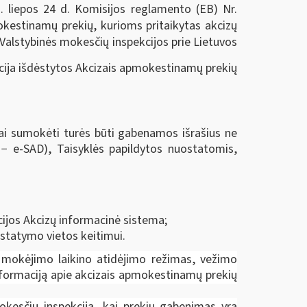
 liepos 24 d. Komisijos reglamento (EB) Nr.
kestinamų prekių, kurioms pritaikytas akcizų
alstybinės mokesčių inspekcijos prie Lietuvos
kcija išdėstytos Akcizais apmokestinamų prekių
zai sumokėti turės būti gabenamos išrašius ne
 − e-SAD), Taisyklės papildytos nuostatomis,
ijos Akcizų informacinė sistema;
istatymo vietos keitimui.
ų mokėjimo laikino atidėjimo režimas, vežimo
nformaciją apie akcizais apmokestinamų prekių
okesčių inspekciją, kai prekių gabenimas yra