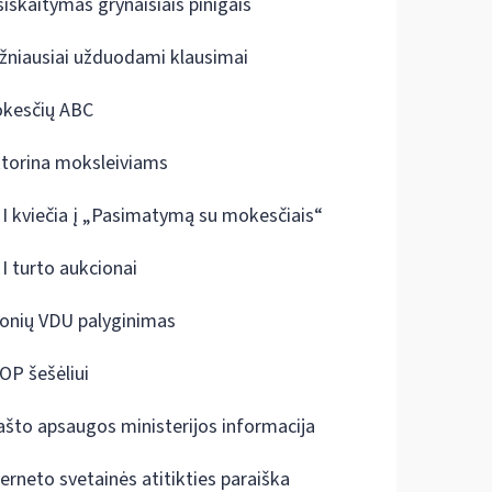
siskaitymas grynaisiais pinigais
žniausiai užduodami klausimai
kesčių ABC
ktorina moksleiviams
I kviečia į „Pasimatymą su mokesčiais“
I turto aukcionai
onių VDU palyginimas
OP šešėliui
ašto apsaugos ministerijos informacija
terneto svetainės atitikties paraiška