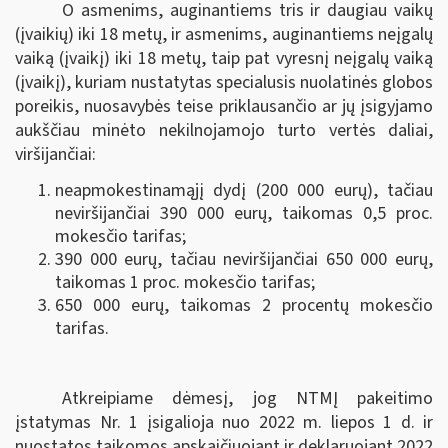
O asmenims, auginantiems tris ir daugiau vaikų
(įvaikių) iki 18 metų, ir asmenims, auginantiems neįgalų
vaiką (įvaikį) iki 18 metų, taip pat vyresnį neįgalų vaiką
(įvaikį), kuriam nustatytas specialusis nuolatinės globos
poreikis, nuosavybės teise priklausančio ar jų įsigyjamo
aukščiau minėto nekilnojamojo turto vertės daliai,
viršijančiai:
neapmokestinamąjį dydį (200 000 eurų), tačiau
neviršijančiai 390 000 eurų, taikomas 0,5 proc.
mokesčio tarifas;
390 000 eurų, tačiau neviršijančiai 650 000 eurų,
taikomas 1 proc. mokesčio tarifas;
650 000 eurų, taikomas 2 procentų mokesčio
tarifas.
Atkreipiame dėmesį, jog NTMĮ pakeitimo
įstatymas Nr. 1 įsigalioja nuo 2022 m. liepos 1 d. ir
nuostatos taikomos apskaičiuojant ir deklaruojant 2022