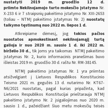
nustatyti 2019 m. gruodžio 12 d.
priimto Nekilnojamojo turto mokesčio įstatymo
Nr.
X-233 6 ir 7 straipsnių pakeitimo įstatymo Nr. XIII-2653
(toliau – NTMĮ pakeitimo įstatymas Nr. 2)
nuostatų
taikymo tęstinumą nuo 2022 m. liepos 1 d.
Atkreipiame dėmesį, jog
tokios pačios
nuostatos apmokestinant nekilnojamąjį turtą
galioja ir nuo 2020 m. sausio 1 d. iki 2022 m.
birželio 30 d.
, tik joms yra taikomas NTMĮ pakeitimo
įstatymas Nr. 2, kurio informacinis pranešimas buvo
išleistas 2019 m. gruodžio 30 d. raštu Nr. RM-38145.
NTMĮ pakeitimo įstatymas Nr. 1 yra priimtas
atsižvelgiant į Lietuvos Respublikos Konstitucinio
Teismo 2021 m. gegužės 13 d. nutarimo Nr. KT67-
N6/2021 nuostatas, pagal kurias pripažinta, kad
Lietuvos Respublikos Konstitucijai prieštarauja NTMĮ
pakeitimo įstatymo Nr. 2 įsigaliojimas nuo 2020 m.
sausio 1 d., pažeidžiant šiuo metu mokesčių teisės