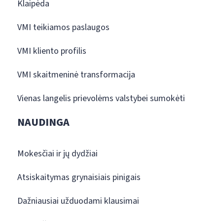
Klaipėda
VMI teikiamos paslaugos
VMI kliento profilis
VMI skaitmeninė transformacija
Vienas langelis prievolėms valstybei sumokėti
NAUDINGA
Mokesčiai ir jų dydžiai
Atsiskaitymas grynaisiais pinigais
Dažniausiai užduodami klausimai