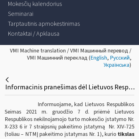
Mokesčių kalendorius
Seminarai
Tarptautinis apmokestinimas
Kontaktai / Apklausa
VMI Machine translation / VMI Машинный перевод /
VMI Машинний переклад (
English
,
Русский
,
Українська
)
Informacinis pranešimas dėl Lietuvos Respublikos nekilnojamojo turto mokesčio įstatymo nuostatų pakeitimo
Informuojame, kad Lietuvos Respublikos
Seimas 2021 m. gruodžio 7 d. priėmė Lietuvos
Respublikos nekilnojamojo turto mokesčio įstatymo Nr.
X-233 6 ir 7 straipsnių pakeitimo įstatymą Nr. XIV-725
(toliau – NTMĮ pakeitimo įstatymas Nr. 1), kurio
tikslas