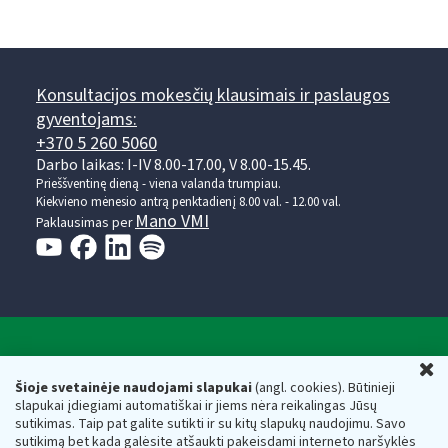
Konsultacijos mokesčių klausimais ir paslaugos
gyventojams:
+370 5 260 5060
Darbo laikas: I-IV 8.00-17.00, V 8.00-15.45.
Prieššventinę dieną - viena valanda trumpiau.
Kiekvieno mėnesio antrą penktadienį 8.00 val. - 12.00 val.
Mano VMI
Paklausimas per
Valstybinė mokesčių inspekcija prie Lietuvos
U
Respublikos finansų ministerijos
Šioje svetainėje naudojami slapukai
(angl. cookies). Būtinieji
slapukai įdiegiami automatiškai ir jiems nėra reikalingas Jūsų
Biudžetinė įstaiga. Juridinio asmens kodas — 188659752,
sutikimas. Taip pat galite sutikti ir su kitų slapukų naudojimu. Savo
adresas: Vasario 16-osios g. 14, 01107 Vilnius, Lietuva, el.paštas:
sutikimą bet kada galėsite atšaukti pakeisdami interneto naršyklės