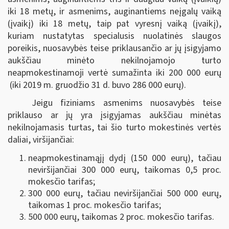
iki 18 metų, ir asmenims, auginantiems neįgalų vaiką
(įvaikį) iki 18 metų, taip pat vyresnį vaiką (įvaikį),
kuriam nustatytas specialusis nuolatinės slaugos
poreikis, nuosavybės teise priklausančio ar jų įsigyjamo
aukščiau minėto nekilnojamojo turto
neapmokestinamoji vertė sumažinta iki 200 000 eurų
(iki 2019 m. gruodžio 31 d. buvo 286 000 eurų).
Jeigu fiziniams asmenims nuosavybės teise
priklauso ar jų yra įsigyjamas aukščiau minėtas
nekilnojamasis turtas, tai šio turto mokestinės vertės
daliai, viršijančiai:
neapmokestinamąjį dydį (150 000 eurų), tačiau
neviršijančiai 300 000 eurų, taikomas 0,5 proc.
mokesčio tarifas;
300 000 eurų, tačiau neviršijančiai 500 000 eurų,
taikomas 1 proc. mokesčio tarifas;
500 000 eurų, taikomas 2 proc. mokesčio tarifas.