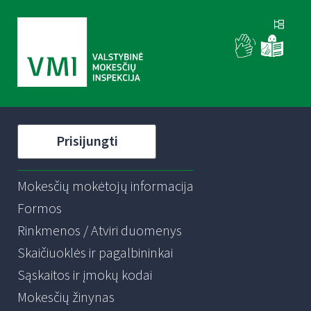
Prisijungti
Mokesčių mokėtojų informacija
Formos
Rinkmenos / Atviri duomenys
Skaičiuoklės ir pagalbininkai
Sąskaitos ir įmokų kodai
Mokesčių žinynas