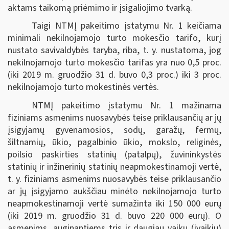
aktams taikomą priėmimo ir įsigaliojimo tvarką.
Taigi NTMĮ pakeitimo įstatymu Nr. 1 keičiama
minimali nekilnojamojo turto mokesčio tarifo, kurį
nustato savivaldybės taryba, riba, t. y. nustatoma, jog
nekilnojamojo turto mokesčio tarifas yra nuo 0,5 proc.
(iki 2019 m. gruodžio 31 d. buvo 0,3 proc.) iki 3 proc.
nekilnojamojo turto mokestinės vertės.
NTMĮ pakeitimo įstatymu Nr. 1 mažinama
fiziniams asmenims nuosavybės teise priklausančių ar jų
įsigyjamų gyvenamosios, sodų, garažų, fermų,
šiltnamių, ūkio, pagalbinio ūkio, mokslo, religinės,
poilsio paskirties statinių (patalpų), žuvininkystės
statinių ir inžinerinių statinių neapmokestinamoji vertė,
t. y. fiziniams asmenims nuosavybės teise priklausančio
ar jų įsigyjamo aukščiau minėto nekilnojamojo turto
neapmokestinamoji vertė sumažinta iki 150 000 eurų
(iki 2019 m. gruodžio 31 d. buvo 220 000 eurų). O
asmenims, auginantiems tris ir daugiau vaikų (įvaikių)