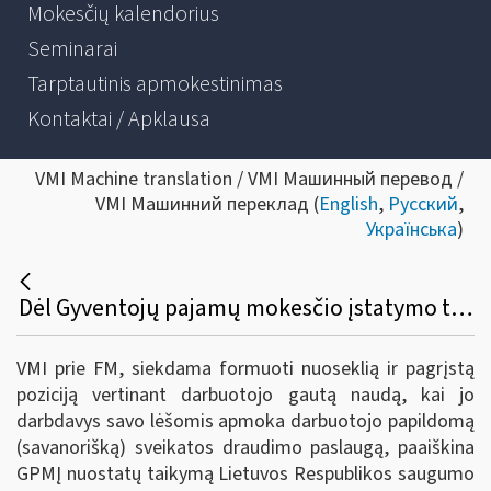
Mokesčių kalendorius
Seminarai
Tarptautinis apmokestinimas
Kontaktai / Apklausa
VMI Machine translation / VMI Машинный перевод /
VMI Машинний переклад (
English
,
Русский
,
Українська
)
Dėl Gyventojų pajamų mokesčio įstatymo taikymo apmokestinant darbuotojo gautą naudą darbdavio lėšomis apmokėjus papildomo (savanoriško) sveikatos draudimo paslaugą
VMI prie FM, siekdama formuoti nuoseklią ir pagrįstą
poziciją vertinant darbuotojo gautą naudą, kai jo
darbdavys savo lėšomis apmoka darbuotojo papildomą
(savanorišką) sveikatos draudimo paslaugą, paaiškina
GPMĮ nuostatų taikymą Lietuvos Respublikos saugumo