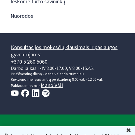
Ieškome turto savininkų
Nuorodos
Konsultacijos mokesčių klausimais ir paslaugos
gyventojams:
+370 5 260 5060
Darbo laikas: I-IV 8.00-17.00, V 8.00-15.45.
Prieššventinę dieną - viena valanda trumpiau.
Kiekvieno mėnesio antrą penktadienį 8.00 val. - 12.00 val.
Mano VMI
Paklausimas per
Valstybinė mokesčių inspekcija prie Lietuvos
U