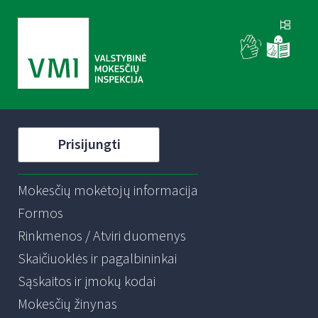
Prisijungti
Mokesčių mokėtojų informacija
Formos
Rinkmenos / Atviri duomenys
Skaičiuoklės ir pagalbininkai
Sąskaitos ir įmokų kodai
Mokesčių žinynas