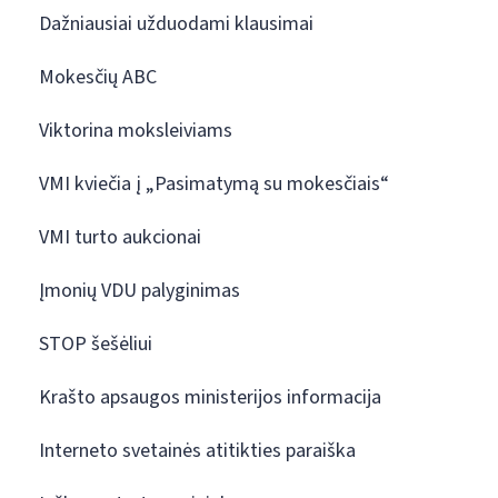
Dažniausiai užduodami klausimai
Mokesčių ABC
Viktorina moksleiviams
VMI kviečia į „Pasimatymą su mokesčiais“
VMI turto aukcionai
Įmonių VDU palyginimas
STOP šešėliui
Krašto apsaugos ministerijos informacija
Interneto svetainės atitikties paraiška