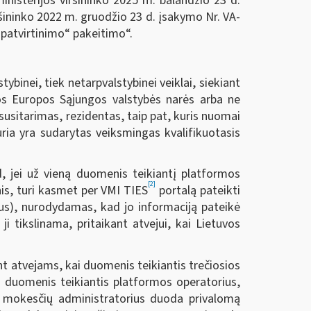
nisterijos viršininko 2025 m. balandžio 23 d.
ršininko 2022 m. gruodžio 23 d. įsakymo Nr. VA-
 patvirtinimo“ pakeitimo“.
ybinei, tiek netarpvalstybinei veiklai, siekiant
os Europos Sąjungos valstybės narės arba ne
susitarimas, rezidentas, taip pat, kuris nuomai
ria yra sudarytas veiksmingas kvalifikuotasis
d, jei už vieną duomenis teikiantį platformos
[2]
nis, turi kasmet per VMI TIES
portalą pateikti
us), nurodydamas, kad jo informaciją pateikė
i tikslinama, pritaikant atvejui, kai Lietuvos
ant atvejams, kai duomenis teikiantis trečiosios
jei duomenis teikiantis platformos operatorius,
s, mokesčių administratorius duoda privalomą