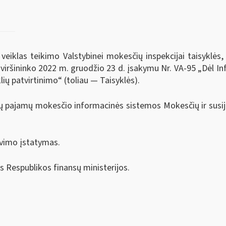
iklas teikimo Valstybinei mokesčių inspekcijai taisyklės, 
s viršininko 2022 m. gruodžio 23 d. įsakymu Nr. VA-95 „Dėl 
lių patvirtinimo“ (toliau — Taisyklės).
jų pajamų mokesčio informacinės sistemos Mokesčių ir susi
vimo įstatymas.
s Respublikos finansų ministerijos.