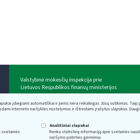
Valstybinė mokesčių inspekcija prie
Lietuvos Respublikos finansų ministerijos
Biudžetinė įstaiga. Juridinio asmens kodas — 188659752,
adresas: Vasario 16-osios g. 14, 01107 Vilnius, Lietuva,
lapukai įdiegiami automatiškai ir jiems nėra reikalingas Jūsų sutikimas. Taip pa
el.paštas:
vmi@vmi.lt
, E. pristatymo dėžutės adresas
sdami interneto naršyklės nustatymus ir ištrindami įrašytus slapukus. Daug
188659752
Duomenys apie Valstybinę mokesčių inspekciją prie
Lietuvos Respublikos finansų ministerijos kaupiami ir
Analitiniai slapukai
saugomi Juridinių asmenų registre
s svetainės
Renka statistinę informaciją apie svetainės naud
naršymo patirties gerinimui.