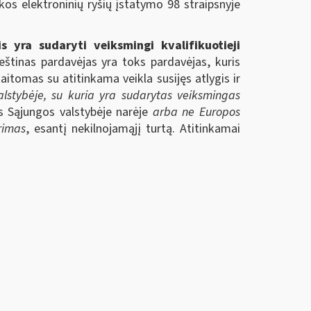
os elektroninių ryšių įstatymo 98 straipsnyje
 yra sudaryti veiksmingi kvalifikuotieji
eštinas pardavėjas yra toks pardavėjas, kuris
itomas su atitinkama veikla susijęs atlygis ir
lstybėje, su kuria yra sudarytas veiksmingas
os Sąjungos valstybėje narėje
arba ne Europos
rimas
, esantį nekilnojamąjį turtą. Atitinkamai