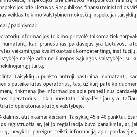
 mokesčių inspekcijos prie Lietuvos Respublikos finansų mi
spekcijos prie Lietuvos Respublikos finansų ministerijos vi
 veiklas teikimo Valstybinei mokesčių inspekcijai taisyklių
mai / papildymai:
peratorių informacijos teikimo prievolė taikoma tiek tarpvalst
, numatant, kad praneštinas pardavėjas yra Lietuvos, kit
ytas veiksmingas kvalifikuotasis kompetentingų institucijų 
alstybėje narėje arba ne Europos Sąjungos valstybėje, su ku
nekilnojamąjį turtą;
linta Taisyklių 5 punkto antroji pastraipa, numatanti, ka
menis pateikė kitas operatorius, tas, už kurį pateikė duome
menų rinkmeną (be informacijos apie praneštinus pardavėj
s operatorius. Tokia nuostata Taisyklėse jau yra, tačiau j
 kito operatoriaus kitoje valstybėje;
 4 dalims, atitinkamai keičiami Taisyklių 45 ir 46 punktai. Es
 registruotis ar, jei jo registracija buvo panaikinta, ar, 
torių, nevykdo pareigos teikti informaciją apie pardavėju