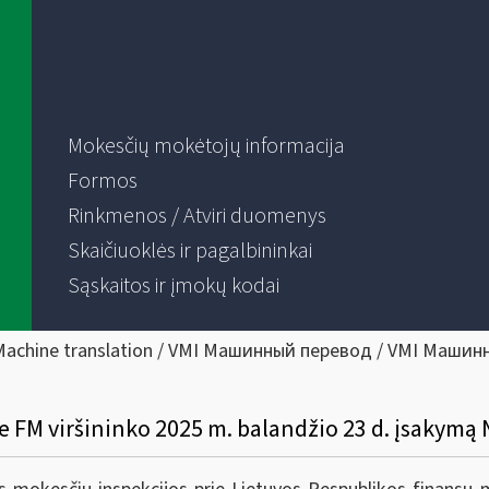
Mokesčių mokėtojų informacija
Formos
Rinkmenos / Atviri duomenys
Skaičiuoklės ir pagalbininkai
Sąskaitos ir įmokų kodai
Machine translation / VMI Машинный перевод / VMI Машин