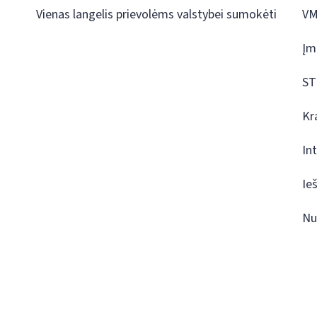
Vienas langelis prievolėms valstybei sumokėti
VM
Įm
ST
Kr
In
Ie
Nu