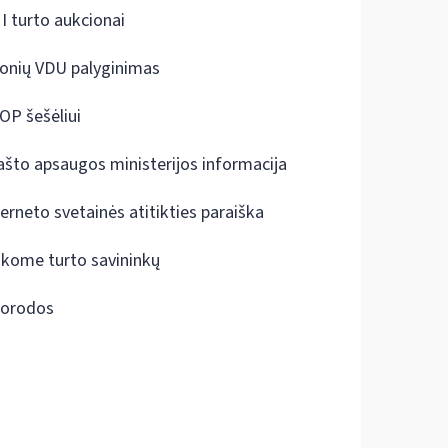
I turto aukcionai
onių VDU palyginimas
OP šešėliui
ašto apsaugos ministerijos informacija
terneto svetainės atitikties paraiška
škome turto savininkų
orodos