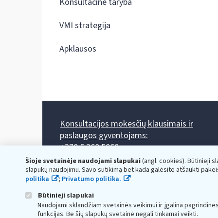
Konsultacinė taryba
VMI strategija
Apklausos
Konsultacijos mokesčių klausimais ir
paslaugos gyventojams:
+370 5 260 5060
Darbo laikas: I-IV 8.00-17.00, V 8.00-15.45.
Šioje svetainėje naudojami slapukai
(angl. cookies). Būtinieji s
Prieššventinę dieną - viena valanda trumpiau.
slapukų naudojimu. Savo sutikimą bet kada galėsite atšaukti pakei
Kiekvieno mėnesio antrą penktadienį 8.00 val. - 12.00 val.
politika
;
Privatumo politika.
Mano VMI
Paklausimas per
Būtinieji slapukai
Naudojami sklandžiam svetainės veikimui ir įgalina pagrindine
funkcijas. Be šių slapukų svetainė negali tinkamai veikti.