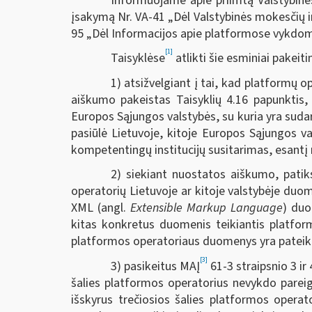
Informuojame apie priimtą Valstybinės
įsakymą Nr. VA-41 „Dėl Valstybinės mokesčių in
95 „Dėl Informacijos apie platformose vykdomas
[1]
Taisyklėse
atlikti šie esminiai pakeiti
1) atsižvelgiant į tai, kad platformų o
aiškumo pakeistas Taisyklių 4.16 papunktis
Europos Sąjungos valstybės, su kuria yra sudar
pasiūlė Lietuvoje, kitoje Europos Sąjungos v
kompetentingų institucijų susitarimas, esantį 
2) siekiant nuostatos aiškumo, patiks
operatorių Lietuvoje ar kitoje valstybėje duo
XML (angl.
Extensible Markup Language
) duo
kitas konkretus duomenis teikiantis platformo
platformos operatoriaus duomenys yra pateikti
[3]
3) pasikeitus MAĮ
61-3 straipsnio 3 ir
šalies platformos operatorius nevykdo pareigos
išskyrus trečiosios šalies platformos opera