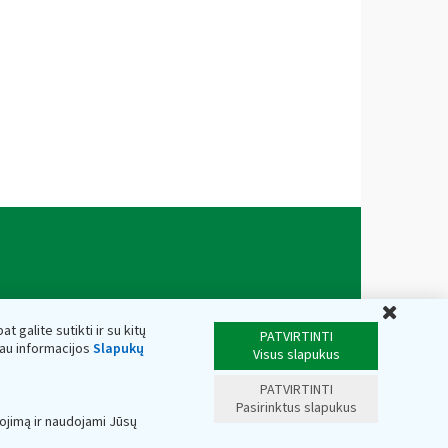
Uždar
t galite sutikti ir su kitų
PATVIRTINTI
iau informacijos
Slapukų
Visus slapukus
PATVIRTINTI
Pasirinktus slapukus
ojimą ir naudojami Jūsų