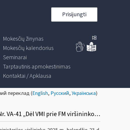
Prisijungti
Mokesčių žinynas
Mokesčių kalendorius
Seminarai
Tarptautinis apmokestinimas
Kontaktai / Apklausa
ний переклад (
English
,
Русский
,
Українська
)
Informacinis pranešimas apie VMI prie FM viršininko 2025 m. balandžio 23 d. įsakymą Nr. VA-41 „Dėl VMI prie FM viršininko 2022 m. gruodžio 23 d. įsakymo Nr. VA-95 „Dėl Informacijos apie platformose vykdomas veiklas teikimo Valstybinei mokesčių inspekcijai taisyklių patvirtinimo“ pakeitimo“