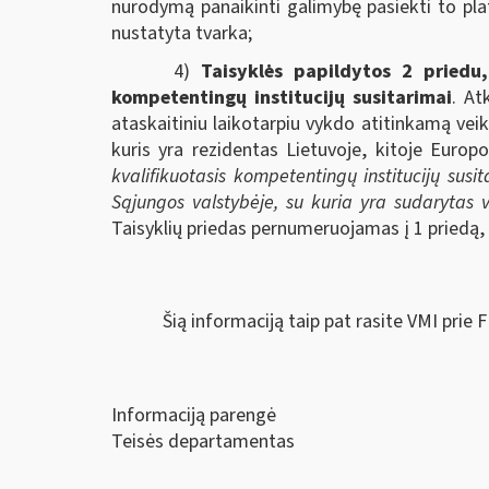
nurodymą panaikinti galimybę pasiekti to pla
nustatyta tvarka;
4)
Taisyklės papildytos 2 priedu,
kompetentingų institucijų susitarimai
. At
ataskaitiniu laikotarpiu vykdo atitinkamą vei
kuris yra rezidentas Lietuvoje, kitoje Europ
kvalifikuotasis kompetentingų institucijų susi
Sąjungos valstybėje, su kuria yra sudarytas v
Taisyklių priedas pernumeruojamas į 1 priedą, 
Šią informaciją taip pat rasite VMI prie 
Informaciją parengė
Teisės departamentas