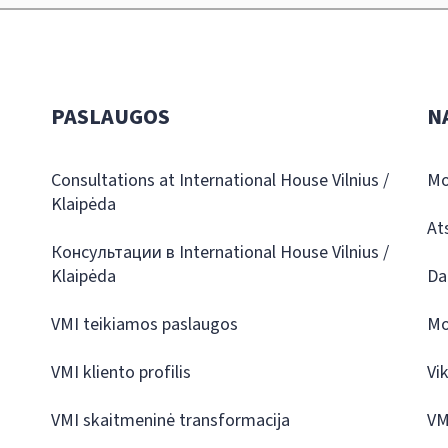
PASLAUGOS
N
Consultations at International House Vilnius /
Mo
Klaipėda
At
Консультации в International House Vilnius /
Klaipėda
Da
VMI teikiamos paslaugos
Mo
VMI kliento profilis
Vi
VMI skaitmeninė transformacija
VM