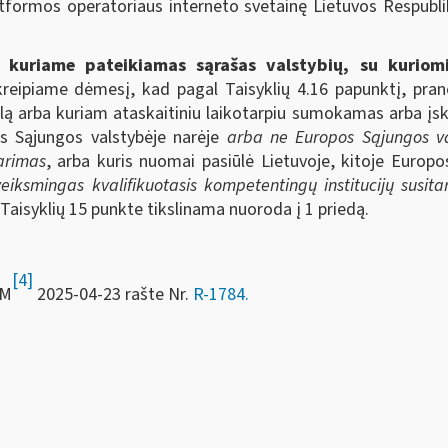
tformos operatoriaus interneto svetainę Lietuvos Respublik
 kuriame pateikiamas sąrašas valstybių, su kuriomis
kreipiame dėmesį, kad pagal Taisyklių 4.16 papunktį, pran
klą arba kuriam ataskaitiniu laikotarpiu sumokamas arba įska
os Sąjungos valstybėje narėje
arba ne Europos Sąjungos va
tarimas
, arba kuris nuomai pasiūlė Lietuvoje, kitoje Europ
eiksmingas kvalifikuotasis kompetentingų institucijų susita
Taisyklių 15 punkte tikslinama nuoroda į 1 priedą.
[4]
FM
2025-04-23 rašte Nr.
R-1784.