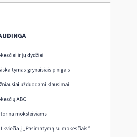
AUDINGA
kesčiai ir jų dydžiai
siskaitymas grynaisiais pinigais
žniausiai užduodami klausimai
kesčių ABC
ktorina moksleiviams
I kviečia į „Pasimatymą su mokesčiais“