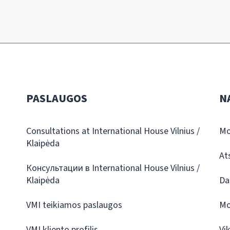
PASLAUGOS
N
Consultations at International House Vilnius /
Mo
Klaipėda
At
Консультации в International House Vilnius /
Klaipėda
Da
VMI teikiamos paslaugos
Mo
VMI kliento profilis
Vi