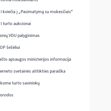
I kviečia į „Pasimatymą su mokesčiais“
I turto aukcionai
onių VDU palyginimas
OP šešėliui
ašto apsaugos ministerijos informacija
terneto svetainės atitikties paraiška
škome turto savininkų
orodos