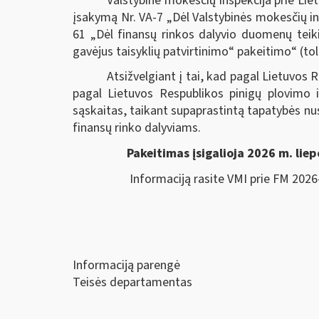
Valstybinė mokesčių inspekcija prie Lie
įsakymą Nr. VA-7 „Dėl Valstybinės mokesčių ins
61 „Dėl finansų rinkos dalyvio duomenų teik
gavėjus taisyklių patvirtinimo“ pakeitimo“ (to
Atsižvelgiant į tai, kad pagal Lietuvo
pagal Lietuvos Respublikos pinigų plovimo i
sąskaitas, taikant supaprastintą tapatybės n
finansų rinko dalyviams.
Pakeitimas įsigalioja 2026 m. liepo
Informaciją rasite VMI prie FM 2026-01
Informaciją parengė
Teisės departamentas