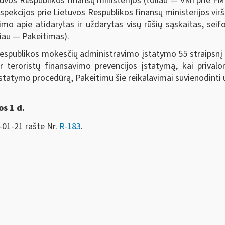
tuvos Respublikos finansų ministerijos (toliau — VMI prie FM
pekcijos prie Lietuvos Respublikos finansų ministerijos vir
imo apie atidarytas ir uždarytas visų rūšių sąskaitas, s
liau — Pakeitimas).
s Respublikos mokesčių administravimo įstatymo 55 straips
r teroristų finansavimo prevencijos įstatymą, kai priva
ustatymo procedūrą, Pakeitimu šie reikalavimai suvienodinti
s 1 d.
-21 rašte Nr.
R-183
.