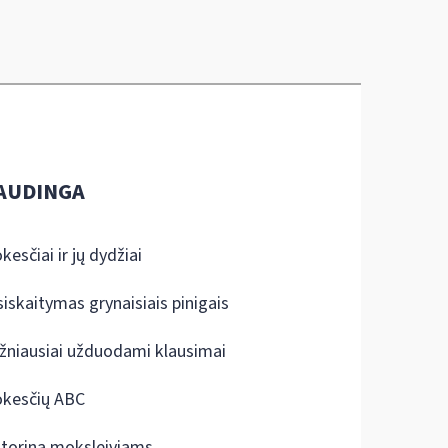
AUDINGA
kesčiai ir jų dydžiai
siskaitymas grynaisiais pinigais
žniausiai užduodami klausimai
kesčių ABC
ktorina moksleiviams