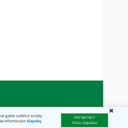
Uždar
t galite sutikti ir su kitų
PATVIRTINTI
iau informacijos
Slapukų
Visus slapukus