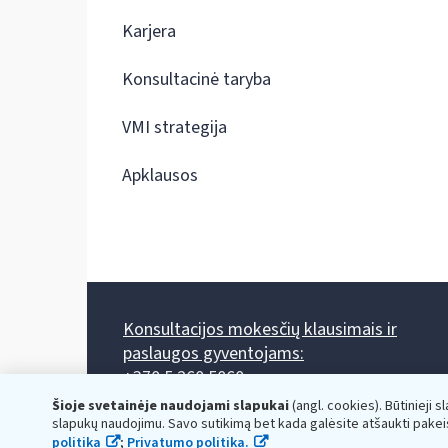
Karjera
Konsultacinė taryba
VMI strategija
Apklausos
Konsultacijos mokesčių klausimais ir
paslaugos gyventojams:
+370 5 260 5060
Darbo laikas: I-IV 8.00-17.00, V 8.00-15.45.
Šioje svetainėje naudojami slapukai
(angl. cookies). Būtinieji s
Prieššventinę dieną - viena valanda trumpiau.
slapukų naudojimu. Savo sutikimą bet kada galėsite atšaukti pakei
Kiekvieno mėnesio antrą penktadienį 8.00 val. - 12.00 val.
politika
;
Privatumo politika.