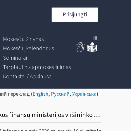
Prisijungti
Mokesčių žinynas
Mokesčių kalendorius
Seminarai
Tarptautinis apmokestinimas
Kontaktai / Apklausa
ний переклад (
English
,
Русский
,
Українська
)
Informacinis pranešimas dėl Valstybinės mokesčių inspekcijos prie Lietuvos Respublikos finansų ministerijos viršininko 2020 m. rugpjūčio 11 d. įsakymo Nr. VA-61 „Dėl finansų rinkos dalyvio duomenų teikimo apie atidarytas ir uždarytas visų rūšių sąskaitas, seifo kamerų nuomą, asmenų atstovus ir naudos gavėjus taisyklių patvirtinimo“ pakeitimo