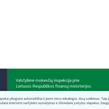
Valstybinė mokesčių inspekcija prie
Lietuvos Respublikos finansų ministerijos
Biudžetinė įstaiga. Juridinio asmens kodas — 188659752,
adresas: Vasario 16-osios g. 14, 01107 Vilnius, Lietuva,
lapukai įdiegiami automatiškai ir jiems nėra reikalingas Jūsų sutikimas. Taip pa
el.paštas:
vmi@vmi.lt
, E. pristatymo dėžutės adresas
sdami interneto naršyklės nustatymus ir ištrindami įrašytus slapukus. Daug
188659752