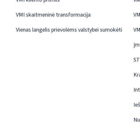
VMI skaitmeninė transformacija
VM
Vienas langelis prievolėms valstybei sumokėti
VM
Įm
ST
Kr
In
Ie
Nu