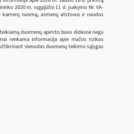
) informuoja apie 2026 m. sausio 16 d. priimtą
šininko 2020 m. rugpjūčio 11 d. įsakymo Nr. VA-
eifo kamerų nuomą, asmenų atstovus ir naudos
nį teikiamų duomenų apimtis buvo didesnė negu
lomai renkama informacija apie mažos rizikos
 užtikrinant vienodas duomenų teikimo sąlygas