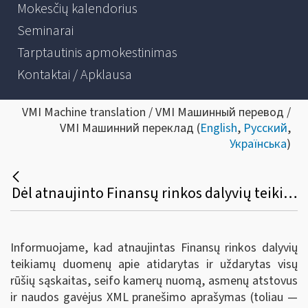
Mokesčių kalendorius
Seminarai
Tarptautinis apmokestinimas
Kontaktai / Apklausa
VMI Machine translation / VMI Машинный перевод /
VMI Машинний переклад (
English
,
Русский
,
Українська
)
Dėl atnaujinto Finansų rinkos dalyvių teikiamų duomenų apie atidarytas ir uždarytas visų rūšių sąskaitas, seifo kamerų nuomą, asmenų atstovus ir naudos gavėjus XML pranešimo aprašymo
Informuojame, kad atnaujintas Finansų rinkos dalyvių
teikiamų duomenų apie atidarytas ir uždarytas visų
rūšių sąskaitas, seifo kamerų nuomą, asmenų atstovus
ir naudos gavėjus XML pranešimo aprašymas (toliau —