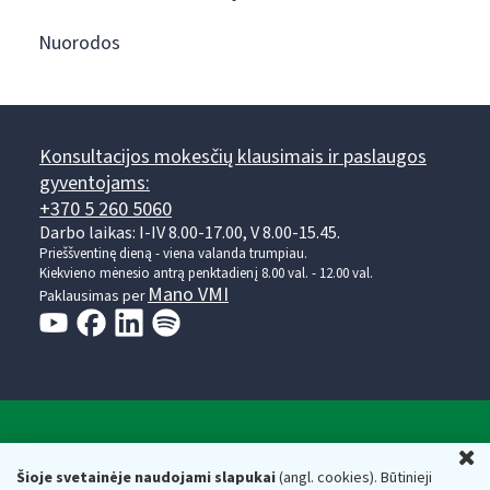
Nuorodos
Konsultacijos mokesčių klausimais ir paslaugos
gyventojams:
+370 5 260 5060
Darbo laikas: I-IV 8.00-17.00, V 8.00-15.45.
Prieššventinę dieną - viena valanda trumpiau.
Kiekvieno mėnesio antrą penktadienį 8.00 val. - 12.00 val.
Mano VMI
Paklausimas per
Valstybinė mokesčių inspekcija prie Lietuvos
U
Respublikos finansų ministerijos
Šioje svetainėje naudojami slapukai
(angl. cookies). Būtinieji