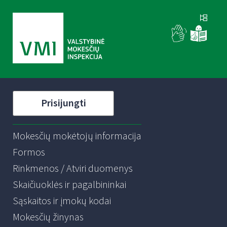
Prisijungti
Mokesčių mokėtojų informacija
Formos
Rinkmenos / Atviri duomenys
Skaičiuoklės ir pagalbininkai
Sąskaitos ir įmokų kodai
Mokesčių žinynas