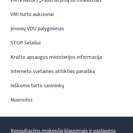
VMI kviečia į „Pasimatymą su mokesčiais“
VMI turto aukcionai
Įmonių VDU palyginimas
STOP šešėliui
Krašto apsaugos ministerijos informacija
Interneto svetainės atitikties paraiška
Ieškome turto savininkų
Nuorodos
Konsultacijos mokesčių klausimais ir paslaugos