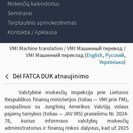
Mokesčių kalendorius
Seminarai
Tarptautinis apmokestinimas
Kontaktai / Apklausa
VMI Machine translation / VMI Машинный перевод /
VMI Машинний переклад (
English
,
Русский
,
Українська
)
Dėl FATCA DUK atnaujinimo
Valstybinė mokesčių inspekcija prie Lietuvos
Respublikos finansų ministerijos (toliau — VMI prie FM),
susipažinusi su Jungtinių Amerikos Valstijų vidaus
pajamų tarnybos (toliau — JAV IRS) pranešimu Nr. 2024-
78, kuriuo informavo valstybių mokesčių
administratorius ir finansų rinkos dalyvius, kad už 2025