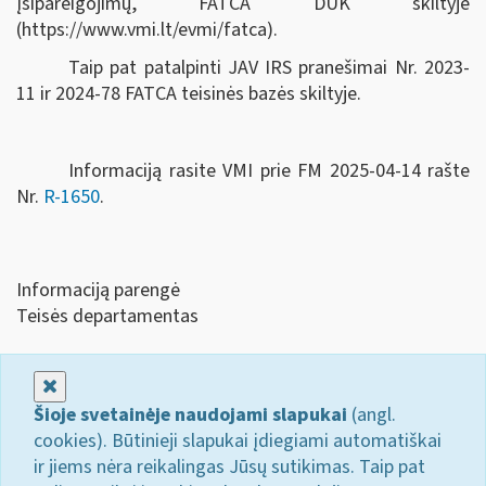
įsipareigojimų, FATCA DUK skiltyje
(https://www.vmi.lt/evmi/fatca).
Taip pat patalpinti JAV IRS pranešimai Nr. 2023-
11 ir 2024-78 FATCA teisinės bazės skiltyje.
Informaciją rasite VMI prie FM 2025-04-14 rašte
Nr.
R-1650
.
Informaciją parengė
Teisės departamentas
Uždaryti
Šioje svetainėje naudojami slapukai
(angl.
cookies). Būtinieji slapukai įdiegiami automatiškai
ir jiems nėra reikalingas Jūsų sutikimas. Taip pat