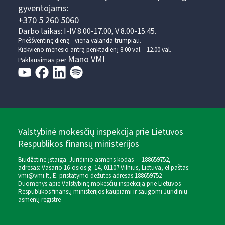
gyventojams:
+370 5 260 5060
Darbo laikas: I-IV 8.00-17.00, V 8.00-15.45.
Prieššventinę dieną - viena valanda trumpiau.
Kiekvieno mėnesio antrą penktadienį 8.00 val. - 12.00 val.
Mano VMI
Paklausimas per
Valstybinė mokesčių inspekcija prie Lietuvos
Respublikos finansų ministerijos
Biudžetinė įstaiga. Juridinio asmens kodas — 188659752,
adresas: Vasario 16-osios g. 14, 01107 Vilnius, Lietuva, el.paštas:
vmi@vmi.lt
, E. pristatymo dėžutės adresas 188659752
Duomenys apie Valstybinę mokesčių inspekciją prie Lietuvos
Respublikos finansų ministerijos kaupiami ir saugomi Juridinių
asmenų registre