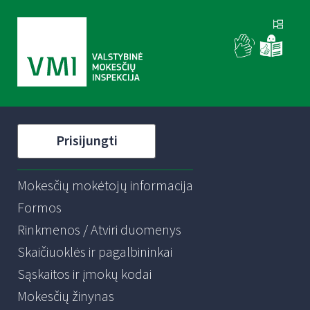
Prisijungti
Mokesčių mokėtojų informacija
Formos
Rinkmenos / Atviri duomenys
Skaičiuoklės ir pagalbininkai
Sąskaitos ir įmokų kodai
Mokesčių žinynas