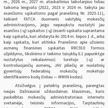
m., 2026 m., 2027 m. ataskaitinius laikotarpius toliau
taikoma lengvata (2022, 2023 ir 2024 m. taikyta jau
esančioms sąskaitoms pagal pranešimą Nr. 2023-11),
teikiant FATCA duomenis valstybių mokesčių
administracijoms, jeigu nepavyksta nustatyti jau
esančios (-ų) sąskaitos (-ų) (esanti sąskaita suprantama
kaip sąskaita, kuri atidaryta iki 2014 m. liepos 1 d., arba
kaip sąskaita, kuri atitinka Pranešimo apie užsienio
asmenų finansines sąskaitas RRC910 formos
užpildymo, tikslinimo ir teikimo taisyklių 6.1 papunktyje
nustatytus reikalavimus) turėtojo (-ų) ar
kontroliuojančių asmenų, JAV piliečių ar nuolatinių
gyventojų federalinių mokesčių mokėtojo
identifikavimo kodų (toliau — MMIN kodas).
Atsižvelgus į pateiktą pranešimą, parengtas
naujas Dažniausiai užduodamas klausimas, kuris
paskelbtas mokesčių administratoriaus interneto
svetainėje, teisinės informacijos, Tarptautinių