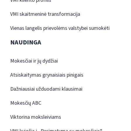
VMI kliento profilis
VMI skaitmeninė transformacija
Vienas langelis prievolėms valstybei sumokėti
NAUDINGA
Mokesčiai ir jų dydžiai
Atsiskaitymas grynaisiais pinigais
Dažniausiai užduodami klausimai
Mokesčių ABC
Viktorina moksleiviams