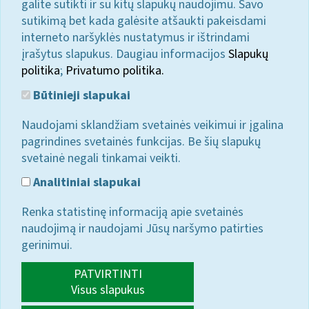
galite sutikti ir su kitų slapukų naudojimu. Savo
sutikimą bet kada galėsite atšaukti pakeisdami
interneto naršyklės nustatymus ir ištrindami
įrašytus slapukus. Daugiau informacijos
Slapukų
politika
;
Privatumo politika.
Būtinieji slapukai
Naudojami sklandžiam svetainės veikimui ir įgalina
pagrindines svetainės funkcijas. Be šių slapukų
svetainė negali tinkamai veikti.
Analitiniai slapukai
Renka statistinę informaciją apie svetainės
naudojimą ir naudojami Jūsų naršymo patirties
gerinimui.
PATVIRTINTI
Visus slapukus