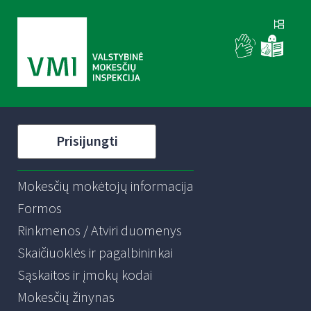
Prisijungti
Mokesčių mokėtojų informacija
Formos
Rinkmenos / Atviri duomenys
Skaičiuoklės ir pagalbininkai
Sąskaitos ir įmokų kodai
Mokesčių žinynas