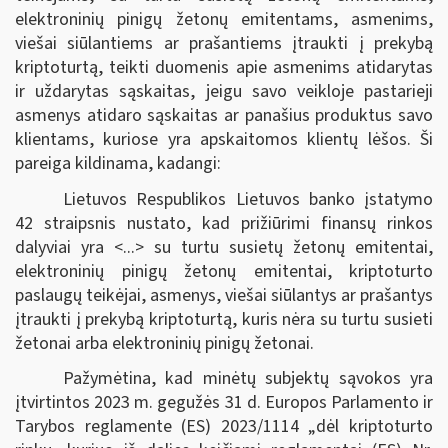
elektroninių pinigų žetonų emitentams, asmenims,
viešai siūlantiems ar prašantiems įtraukti į prekybą
kriptoturtą, teikti duomenis apie asmenims atidarytas
ir uždarytas sąskaitas, jeigu savo veikloje pastarieji
asmenys atidaro sąskaitas ar panašius produktus savo
klientams, kuriose yra apskaitomos klientų lėšos. Ši
pareiga kildinama, kadangi:
Lietuvos Respublikos Lietuvos banko įstatymo
42 straipsnis nustato, kad prižiūrimi finansų rinkos
dalyviai yra <...> su turtu susietų žetonų emitentai,
elektroninių pinigų žetonų emitentai, kriptoturto
paslaugų teikėjai, asmenys, viešai siūlantys ar prašantys
įtraukti į prekybą kriptoturtą, kuris nėra su turtu susieti
žetonai arba elektroninių pinigų žetonai.
Pažymėtina, kad minėtų subjektų sąvokos yra
įtvirtintos 2023 m. gegužės 31 d. Europos Parlamento ir
Tarybos reglamente (ES) 2023/1114 „dėl kriptoturto