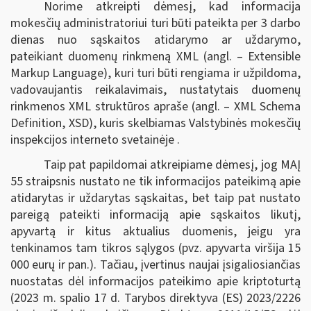
Norime atkreipti dėmesį, kad informacija
mokesčių administratoriui turi būti pateikta per 3 darbo
dienas nuo sąskaitos atidarymo ar uždarymo,
pateikiant duomenų rinkmeną XML (angl. – Extensible
Markup Language), kuri turi būti rengiama ir užpildoma,
vadovaujantis reikalavimais, nustatytais duomenų
rinkmenos XML struktūros apraše (angl. – XML Schema
Definition, XSD), kuris skelbiamas Valstybinės mokesčių
inspekcijos interneto svetainėje .
Taip pat papildomai atkreipiame dėmesį, jog MAĮ
55 straipsnis nustato ne tik informacijos pateikimą apie
atidarytas ir uždarytas sąskaitas, bet taip pat nustato
pareigą pateikti informaciją apie sąskaitos likutį,
apyvartą ir kitus aktualius duomenis, jeigu yra
tenkinamos tam tikros sąlygos (pvz. apyvarta viršija 15
000 eurų ir pan.). Tačiau, įvertinus naujai įsigaliosiančias
nuostatas dėl informacijos pateikimo apie kriptoturtą
(2023 m. spalio 17 d. Tarybos direktyva (ES) 2023/2226