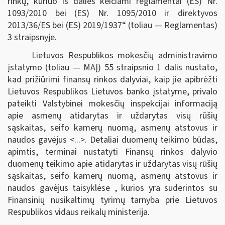
rinkų, kuriuo iš dalies keičiami reglamentai (ES) Nr.
1093/2010 bei (ES) Nr. 1095/2010 ir direktyvos
2013/36/ES bei (ES) 2019/1937“ (toliau — Reglamentas)
3 straipsnyje.
Lietuvos Respublikos mokesčių administravimo
įstatymo (toliau — MAĮ) 55 straipsnio 1 dalis nustato,
kad prižiūrimi finansų rinkos dalyviai, kaip jie apibrėžti
Lietuvos Respublikos Lietuvos banko įstatyme, privalo
pateikti Valstybinei mokesčių inspekcijai informaciją
apie asmenų atidarytas ir uždarytas visų rūšių
sąskaitas, seifo kamerų nuomą, asmenų atstovus ir
naudos gavėjus <...>. Detaliai duomenų teikimo būdas,
apimtis, terminai nustatyti Finansų rinkos dalyvio
duomenų teikimo apie atidarytas ir uždarytas visų rūšių
sąskaitas, seifo kamerų nuomą, asmenų atstovus ir
naudos gavėjus taisyklėse , kurios yra suderintos su
Finansinių nusikaltimų tyrimų tarnyba prie Lietuvos
Respublikos vidaus reikalų ministerija.