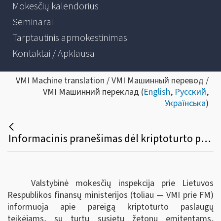
Mokesčių kalendorius
Seminarai
Tarptautinis apmokestinimas
Kontaktai / Apklausa
VMI Machine translation / VMI Машинный перевод /
VMI Машинний переклад (
English
,
Русский
,
Українська
)
Informacinis pranešimas dėl kriptoturto paslaugų teikėjų duomenų teikimo
Valstybinė mokesčių inspekcija prie Lietuvos
Respublikos finansų ministerijos (toliau — VMI prie FM)
informuoja apie pareigą kriptoturto paslaugų
teikėjams, su turtu susietų žetonų emitentams,