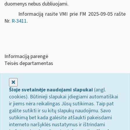
duomenys nebus dubliuojami.
Informaciją rasite VMI prie FM 2025-09-05 rašte
Nr.
R-3411
.
Informaciją parengė
Teisės departamentas
Uždaryti
Šioje svetainėje naudojami slapukai
(angl.
cookies). Būtinieji slapukai įdiegiami automatiškai
ir jiems nėra reikalingas Jūsų sutikimas. Taip pat
galite sutikti ir su kitų slapukų naudojimu. Savo
sutikimą bet kada galėsite atšaukti pakeisdami
interneto naršyklės nustatymus ir ištrindami