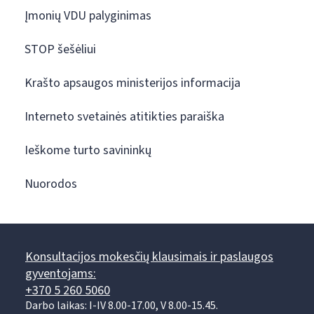
Įmonių VDU palyginimas
STOP šešėliui
Krašto apsaugos ministerijos informacija
Interneto svetainės atitikties paraiška
Ieškome turto savininkų
Nuorodos
Konsultacijos mokesčių klausimais ir paslaugos
gyventojams:
+370 5 260 5060
Darbo laikas: I-IV 8.00-17.00, V 8.00-15.45.