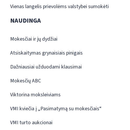
Vienas langelis prievolėms valstybei sumokėti
NAUDINGA
Mokesčiai ir jų dydžiai
Atsiskaitymas grynaisiais pinigais
Dažniausiai užduodami klausimai
Mokesčių ABC
Viktorina moksleiviams
VMI kviečia į „Pasimatymą su mokesčiais“
VMI turto aukcionai