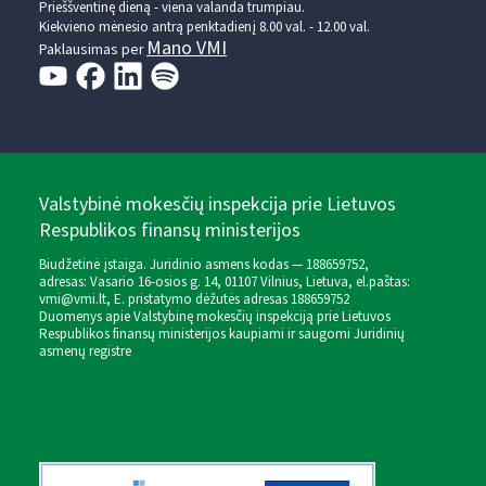
Prieššventinę dieną - viena valanda trumpiau.
Kiekvieno mėnesio antrą penktadienį 8.00 val. - 12.00 val.
Mano VMI
Paklausimas per
Valstybinė mokesčių inspekcija prie Lietuvos
Respublikos finansų ministerijos
Biudžetinė įstaiga. Juridinio asmens kodas — 188659752,
adresas: Vasario 16-osios g. 14, 01107 Vilnius, Lietuva, el.paštas:
vmi@vmi.lt
, E. pristatymo dėžutės adresas 188659752
Duomenys apie Valstybinę mokesčių inspekciją prie Lietuvos
Respublikos finansų ministerijos kaupiami ir saugomi Juridinių
asmenų registre