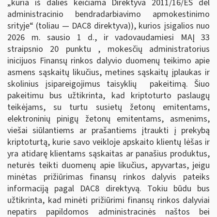
„kuria iš dalies keičiama Direktyva 2011/16/ES dėl
administracinio bendradarbiavimo apmokestinimo
srityje“ (toliau — DAC8 direktyva)), kurios įsigalios nuo
2026 m. sausio 1 d., ir vadovaudamiesi MAĮ 33
straipsnio 20 punktu , mokesčių administratorius
inicijuos Finansų rinkos dalyvio duomenų teikimo apie
asmens sąskaitų likučius, metines sąskaitų įplaukas ir
skolinius įsipareigojimus taisyklių pakeitimą. Šiuo
pakeitimu bus užtikrinta, kad kriptoturto paslaugų
teikėjams, su turtu susietų žetonų emitentams,
elektroninių pinigų žetonų emitentams, asmenims,
viešai siūlantiems ar prašantiems įtraukti į prekybą
kriptoturtą, kurie savo veikloje apskaito klientų lėšas ir
yra atidarę klientams sąskaitas ar panašius produktus,
neturės teikti duomenų apie likučius, apyvartas, jeigu
minėtas prižiūrimas finansų rinkos dalyvis pateiks
informaciją pagal DAC8 direktyvą. Tokiu būdu bus
užtikrinta, kad minėti prižiūrimi finansų rinkos dalyviai
nepatirs papildomos administracinės naštos bei