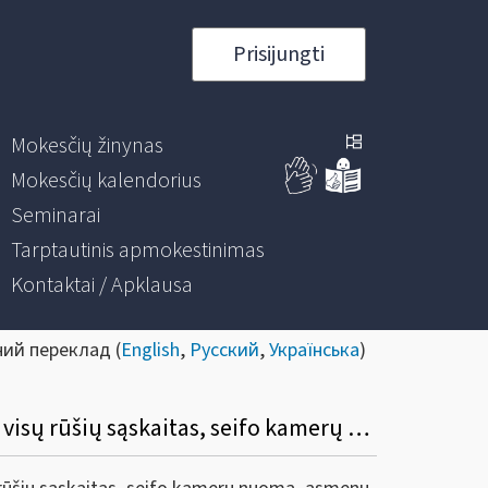
Prisijungti
Mokesčių žinynas
Mokesčių kalendorius
Seminarai
Tarptautinis apmokestinimas
Kontaktai / Apklausa
ний переклад (
English
,
Русский
,
Українська
)
Dėl atnaujinto Finansų rinkos dalyvių teikiamų duomenų apie atidarytas ir uždarytas visų rūšių sąskaitas, seifo kamerų nuomą, asmenų atstovus ir naudos gavėjus XML pranešimo aprašymo