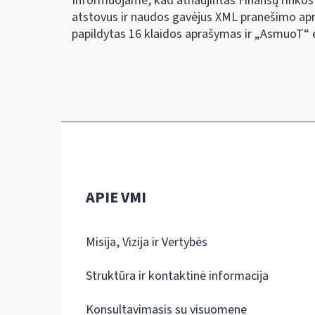
Informuojame, kad atnaujintas Finansų rinkos
atstovus ir naudos gavėjus XML pranešimo apr
papildytas 16 klaidos aprašymas ir „AsmuoT“
APIE VMI
Misija, Vizija ir Vertybės
Struktūra ir kontaktinė informacija
Konsultavimasis su visuomene