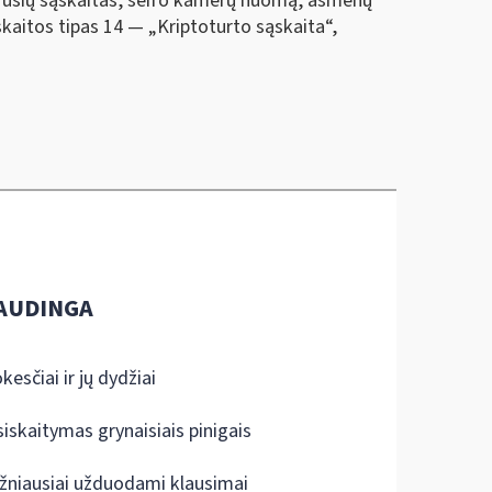
 rūšių sąskaitas, seifo kamerų nuomą, asmenų
aitos tipas 14 — „Kriptoturto sąskaita“,
AUDINGA
kesčiai ir jų dydžiai
siskaitymas grynaisiais pinigais
žniausiai užduodami klausimai