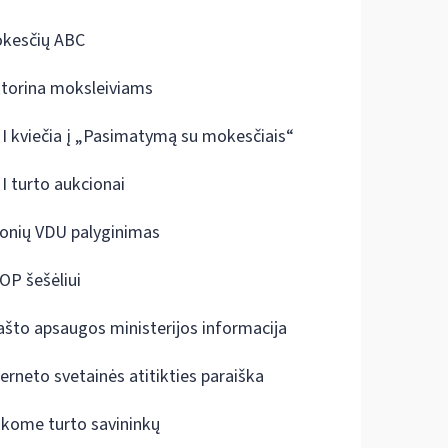
kesčių ABC
ktorina moksleiviams
I kviečia į „Pasimatymą su mokesčiais“
I turto aukcionai
onių VDU palyginimas
OP šešėliui
ašto apsaugos ministerijos informacija
terneto svetainės atitikties paraiška
škome turto savininkų