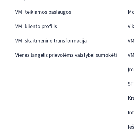
VMI teikiamos paslaugos
Mo
VMI kliento profilis
Vi
VMI skaitmeninė transformacija
VM
Vienas langelis prievolėms valstybei sumokėti
VM
Įm
ST
Kr
In
Ie