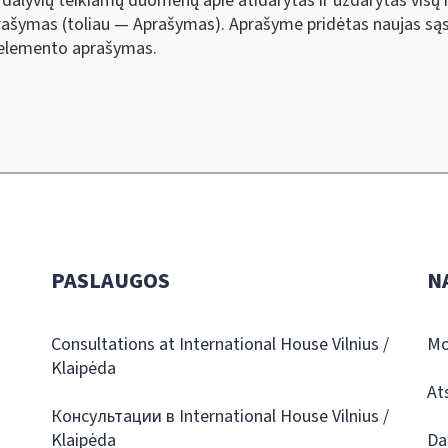
 dalyvių teikiamų duomenų apie atidarytas ir uždarytas visų
ašymas (toliau — Aprašymas). Aprašyme pridėtas naujas sąsk
 elemento aprašymas.
PASLAUGOS
N
Consultations at International House Vilnius /
Mo
Klaipėda
At
Консультации в International House Vilnius /
Klaipėda
Da