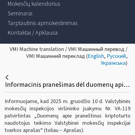
Mokesčių kalendorius
Seminarai
Tarptautinis apmokestinimas
Kontaktai / Apklausa
VMI Machine translation / VMI Машинный перевод /
VMI Машинний переклад (
English
,
Русский
,
Українська
)
Informacinis pranešimas dėl duomenų apie praneštinus kriptoturto naudotojus teikimo valstybinei mokesčių inspekcijai tvarkos aprašo patvirtinimo
Informuojame, kad 2025 m. gruodžio 10 d. Valstybinės
mokesčių inspekcijos viršininko įsakymu Nr. VA-119
patvirtintas „Duomenų apie praneštinus kriptoturto
naudotojus teikimo Valstybinei mokesčių inspekcijai
tvarkos aprašas“ (toliau − Aprašas).