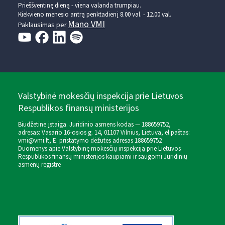
Prieššventinę dieną - viena valanda trumpiau.
Kiekvieno mėnesio antrą penktadienį 8.00 val. - 12.00 val.
Mano VMI
Paklausimas per
Valstybinė mokesčių inspekcija prie Lietuvos
Respublikos finansų ministerijos
Biudžetinė įstaiga. Juridinio asmens kodas — 188659752,
adresas: Vasario 16-osios g. 14, 01107 Vilnius, Lietuva, el.paštas:
vmi@vmi.lt
, E. pristatymo dėžutės adresas 188659752
Duomenys apie Valstybinę mokesčių inspekciją prie Lietuvos
Respublikos finansų ministerijos kaupiami ir saugomi Juridinių
asmenų registre