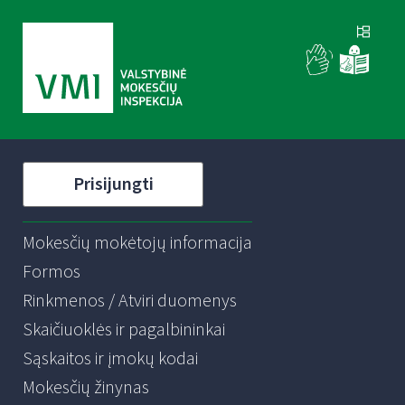
Prisijungti
Mokesčių mokėtojų informacija
Formos
Rinkmenos / Atviri duomenys
Skaičiuoklės ir pagalbininkai
Sąskaitos ir įmokų kodai
Mokesčių žinynas