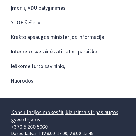
Įmonių VDU palyginimas
STOP šešėliui
Krašto apsaugos ministerijos informacija
Interneto svetainės atitikties paraiška
Ieškome turto savininkų
Nuorodos
Konsultacijos mokesčių klausimais ir paslaugos
gyventojams:
+370 5 260 5060
Darbo laikas: I-IV 8.00-17.00, V 8.00-15.45.