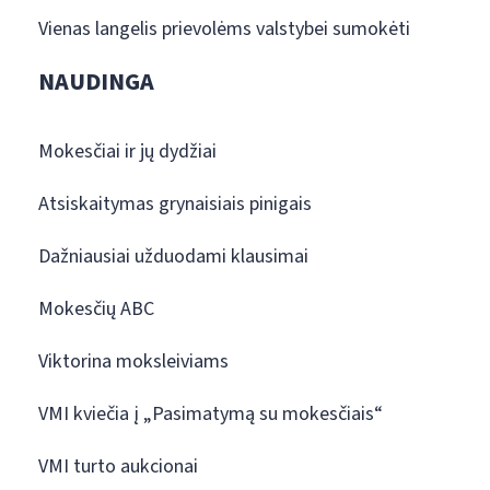
Vienas langelis prievolėms valstybei sumokėti
NAUDINGA
Mokesčiai ir jų dydžiai
Atsiskaitymas grynaisiais pinigais
Dažniausiai užduodami klausimai
Mokesčių ABC
Viktorina moksleiviams
VMI kviečia į „Pasimatymą su mokesčiais“
VMI turto aukcionai