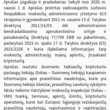
Aprašas įsigalioja ir pradedamas taikyti nuo 2026 m.
sausio 1 d. Aprašas priimtas vadovaujantis Lietuvos
Respublikos mokesčių administravimo įstatymo 615
straipsniu ir įgyvendinant 2011 m. vasario 15 d. Tarybos
direktyvą 2011/16/ES dėl administracinio
bendradarbiavimo apmokestinimo srityje ir
panaikinančią Direktyvą 77/799 EBB su pakeitimais,
padarytais 2023 m. spalio 17 d. Tarybos direktyva (ES)
2023/2226 ir kuria išplečiama informacijos tarp
mokesčių administracijų mainų apimtis, įtraukiant
kriptoturtą.
Aprašas nustato duomenis teikiančių kriptoturto
paslaugų teikėjų (toliau − Duomenų teikėjų) kaupiamos
informacijos apie praneštinus naudotojus, kurie yra
Duomenų teikėjo klientai, praneštinų sandorių vykdymo
tikslu teikimo Valstybinei mokesčių inspekcijai (toliau –
VMI) tvarką, terminus, apimtį, išimtis, kriptoturto
operatorių, kurie turi Europos Sąjungoje reziduojančių
praneštinų naudotojų, registravimosi ir registracijos