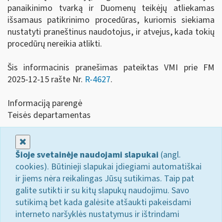
panaikinimo tvarką ir Duomenų teikėjų atliekamas
išsamaus patikrinimo procedūras, kuriomis siekiama
nustatyti praneštinus naudotojus, ir atvejus, kada tokių
procedūrų nereikia atlikti.
Šis informacinis pranešimas pateiktas VMI prie FM
2025-12-15 rašte Nr.
R-4627
.
Informaciją parengė
Teisės departamentas
Uždaryti
Šioje svetainėje naudojami slapukai
(angl.
cookies). Būtinieji slapukai įdiegiami automatiškai
ir jiems nėra reikalingas Jūsų sutikimas. Taip pat
galite sutikti ir su kitų slapukų naudojimu. Savo
sutikimą bet kada galėsite atšaukti pakeisdami
interneto naršyklės nustatymus ir ištrindami