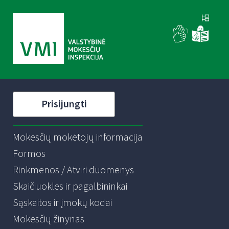
Prisijungti
Mokesčių mokėtojų informacija
Formos
Rinkmenos / Atviri duomenys
Skaičiuoklės ir pagalbininkai
Sąskaitos ir įmokų kodai
Mokesčių žinynas