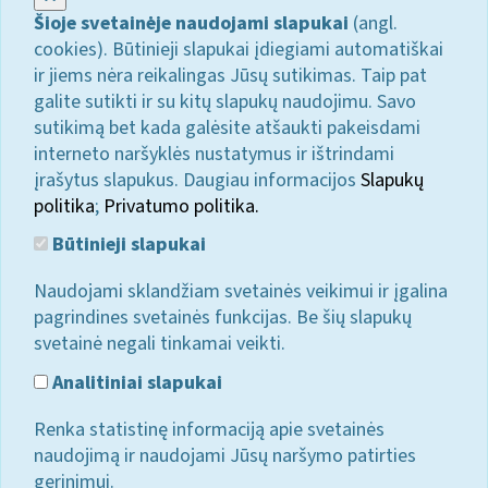
Šioje svetainėje naudojami slapukai
(angl.
cookies). Būtinieji slapukai įdiegiami automatiškai
ir jiems nėra reikalingas Jūsų sutikimas. Taip pat
galite sutikti ir su kitų slapukų naudojimu. Savo
sutikimą bet kada galėsite atšaukti pakeisdami
interneto naršyklės nustatymus ir ištrindami
įrašytus slapukus. Daugiau informacijos
Slapukų
politika
;
Privatumo politika.
Būtinieji slapukai
Naudojami sklandžiam svetainės veikimui ir įgalina
pagrindines svetainės funkcijas. Be šių slapukų
svetainė negali tinkamai veikti.
Analitiniai slapukai
Renka statistinę informaciją apie svetainės
naudojimą ir naudojami Jūsų naršymo patirties
gerinimui.