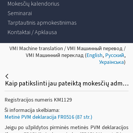
Mokesčių kalendorius
Seminarai
Tarptautinis apmokestinimas
Kontaktai / Apklausa
VMI Machine translation / VMI Машинный перевод /
VMI Машинний переклад (
English
,
Русский
,
Українська
)
Kaip patikslinti jau pateiktą mokesčių administratoriui metinę PVM deklaraciją (FR0516) ir jos priedą (FR0516A)?
Registracijos numeris KM1129
Ši informacija skelbiama:
Metinė PVM deklaracija FR0516 (87 str.)
Jeigu po užpildytos pirminės metinės PVM deklaracijos