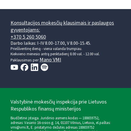
Konsultacijos mokesčių klausimais ir paslaugos
gyventojams:
+370 5 260 5060
Darbo laikas: I-IV 8.00-17.00, V 8.00-15.45.
Prieššventinę dieną - viena valanda trumpiau.
Kiekvieno mėnesio antrą penktadienį 8.00 val. - 12.00 val.
Mano VMI
Paklausimas per
Valstybinė mokesčių inspekcija prie Lietuvos
Respublikos finansų ministerijos
Biudžetinė įstaiga. Juridinio asmens kodas — 188659752,
adresas: Vasario 16-osios g. 14, 01107 Vilnius, Lietuva, el.paštas:
vmi@vmi.lt
, E. pristatymo dėžutės adresas 188659752