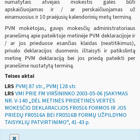
numatytais atvejais mokestis galės būti
apskaičiuojamas ir / ar perskaičiuojamas už
einamuosius ir 10 praėjusių kalendorinių metų terminą.
PVM mokėtojas, gavęs mokesčių administratoriaus
pranešimą apie pateiktoje metinėje PVM deklaracijoje ir
/ ar jos prieduose esančias klaidas (neatitikimus),
privalo deklaracijos duomenis ištaisyti ir patikslintą
metinę PVM deklaraciją bei jos priedą pateikti per
pranešime nustatytą terminą.
Teises aktai
LRS
PVMĮ 87 str., PVMĮ 128 str.
LRS
VMI PRIE FM VIRŠININKO 2003-05-06 ĮSAKYMAS
NR. V-140 „DĖL METINĖS PRIDĖTINĖS VERTĖS
MOKESČIO DEKLARACIJOS FR0516 FORMOS IR JOS
PRIEDŲ FR0516A BEI FR0516B FORMŲ UŽPILDYMO
TAISYKLIŲ PATVIRTINIMO“, 41-43 p.
Uždaryti