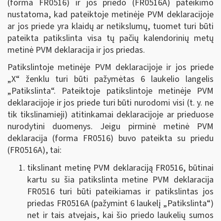
(forma FR0516) ir jos priedo (FR0516A) pateikimo
nustatoma, kad pateiktoje metinėje PVM deklaracijoje
ar jos priede yra klaidų ar netikslumų, tuomet turi būti
pateikta patikslinta visa tų pačių kalendorinių metų
metinė PVM deklaracija ir jos priedas.
Patikslintoje metinėje PVM deklaracijoje ir jos priede
„X“ ženklu turi būti pažymėtas 6 laukelio langelis
„Patikslinta“. Pateiktoje patikslintoje metinėje PVM
deklaracijoje ir jos priede turi būti nurodomi visi (t. y. ne
tik tikslinamieji) atitinkamai deklaracijoje ar prieduose
nurodytini duomenys. Jeigu pirminė metinė PVM
deklaracija (forma FR0516) buvo pateikta su priedu
(FR0516A), tai:
tikslinant metinę PVM deklaraciją FR0516, būtinai
kartu su šia patikslinta metine PVM deklaracija
FR0516 turi būti pateikiamas ir patikslintas jos
priedas FR0516A (pažymint 6 laukelį „Patikslinta“)
net ir tais atvejais, kai šio priedo laukelių sumos