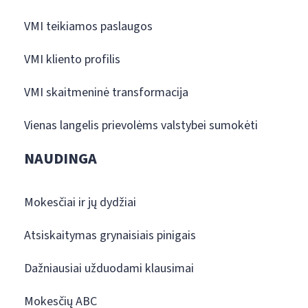
VMI teikiamos paslaugos
VMI kliento profilis
VMI skaitmeninė transformacija
Vienas langelis prievolėms valstybei sumokėti
NAUDINGA
Mokesčiai ir jų dydžiai
Atsiskaitymas grynaisiais pinigais
Dažniausiai užduodami klausimai
Mokesčių ABC