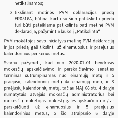
netikslinamos;
tikslinant metinės PVM deklaracijos priedą
FR0516A, būtinai kartu su šiuo patikslintu priedu
turi būti pateikiama patikslinta pati metinė PVM
deklaracija, pažymint 6 laukelį „Patikslinta“.
PVM mokėtojas savo iniciatyva metinę PVM deklaraciją
ir jos priedą gali tikslinti už einamuosius ir praėjusius
kalendorinius penkerius metus.
Svarbu pažymėti, kad nuo 2020-01-01 bendrasis
mokesčių apskaičiavimo ir perskaičiavimo senaties
terminas sutrumpinamas nuo einamųjų metų ir 5
praėjusių kalendorinių metų iki einamųjų metų ir 3
praėjusių kalendorinių metų, tačiau MAĮ 68 str. 4 dalyje
numatytais atvejais mokesčių administratorius bei
mokesčių mokėtojas mokestį galės apskaičiuoti ir / ar
perskaičiuoti už einamuosius ir 5 praėjusius
kalendorinius metus, o šio straipsnio 6 dalyje