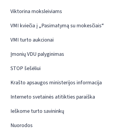
Viktorina moksleiviams
VMI kviečia į „Pasimatymą su mokesčiais“
VMI turto aukcionai
Įmonių VDU palyginimas
STOP šešėliui
Krašto apsaugos ministerijos informacija
Interneto svetainės atitikties paraiška
Ieškome turto savininkų
Nuorodos