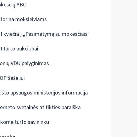
kesčių ABC
ktorina moksleiviams
I kviečia į „Pasimatymą su mokesčiais“
I turto aukcionai
onių VDU palyginimas
OP šešėliui
ašto apsaugos ministerijos informacija
terneto svetainės atitikties paraiška
škome turto savininkų
orodos