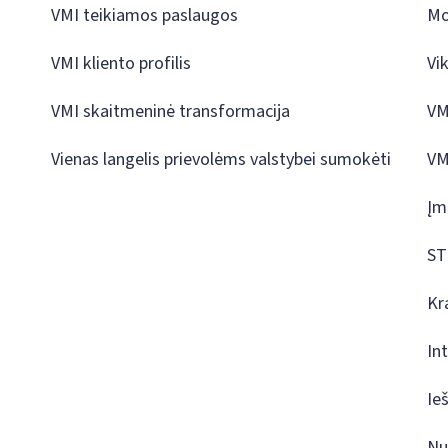
VMI teikiamos paslaugos
Mo
VMI kliento profilis
Vi
VMI skaitmeninė transformacija
VM
Vienas langelis prievolėms valstybei sumokėti
VM
Įm
ST
Kr
In
Ie
Nu