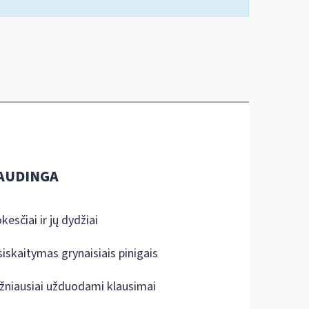
AUDINGA
kesčiai ir jų dydžiai
siskaitymas grynaisiais pinigais
žniausiai užduodami klausimai