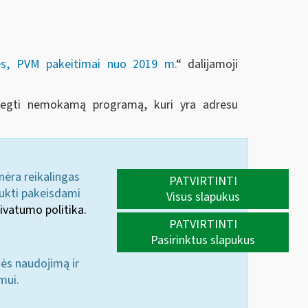
lės, PVM pakeitimai nuo 2019 m.
“ dalijamoji
idiegti nemokamą programą, kuri yra adresu
 nėra reikalingas
PATVIRTINTI
aukti pakeisdami
Visus slapukus
ivatumo politika.
PATVIRTINTI
Pasirinktus slapukus
nės naudojimą ir
mui.