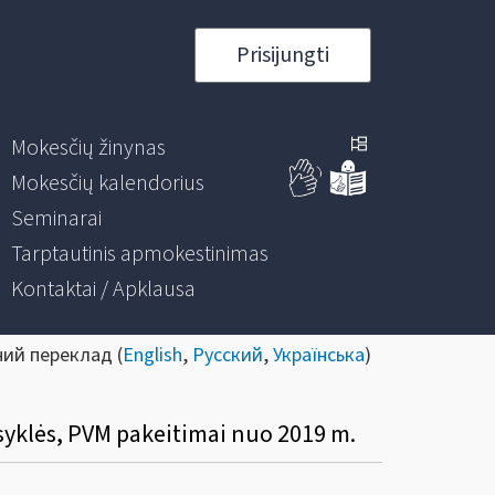
Prisijungti
Mokesčių žinynas
Mokesčių kalendorius
Seminarai
Tarptautinis apmokestinimas
Kontaktai / Apklausa
ний переклад (
English
,
Русский
,
Українська
)
syklės, PVM pakeitimai nuo 2019 m.