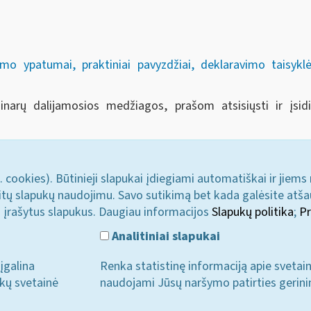
mo ypatumai, praktiniai pavyzdžiai, deklaravimo taisyk
minarų dalijamosios medžiagos, prašom atsisiųsti ir įs
. cookies). Būtinieji slapukai įdiegiami automatiškai ir jiems
u kitų slapukų naudojimu. Savo sutikimą bet kada galėsite atš
i įrašytus slapukus. Daugiau informacijos
Slapukų politika
;
Pr
Analitiniai slapukai
įgalina
Renka statistinę informaciją apie svetai
ukų svetainė
naudojami Jūsų naršymo patirties gerini