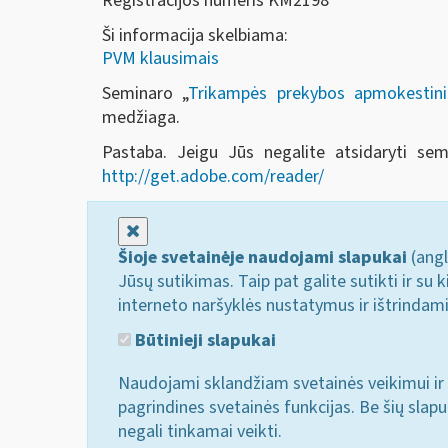
Registracijos numeris KM2198
Ši informacija skelbiama:
PVM klausimais
Seminaro „
Trikampės prekybos apmokestini
medžiaga.
Pastaba. Jeigu Jūs negalite atsidaryti se
http://get.adobe.com/reader/
Uždaryti
Šioje svetainėje naudojami slapukai
(angl
Jūsų sutikimas. Taip pat galite sutikti ir s
interneto naršyklės nustatymus ir ištrindam
Būtinieji slapukai
Naudojami sklandžiam svetainės veikimui ir 
pagrindines svetainės funkcijas. Be šių slap
negali tinkamai veikti.