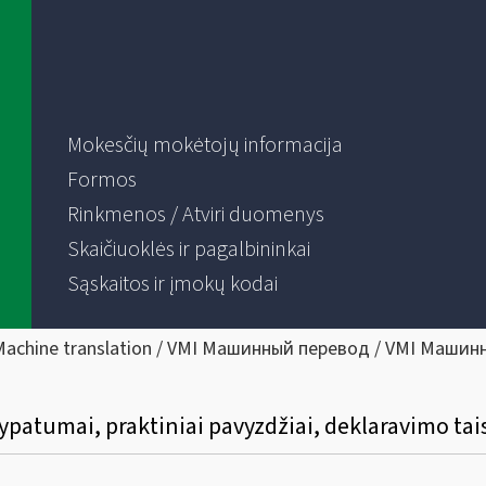
Mokesčių mokėtojų informacija
Formos
Rinkmenos / Atviri duomenys
Skaičiuoklės ir pagalbininkai
Sąskaitos ir įmokų kodai
Machine translation / VMI Машинный перевод / VMI Машин
atumai, praktiniai pavyzdžiai, deklaravimo tai