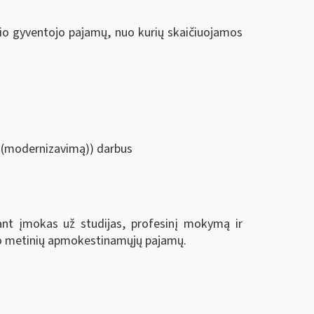
šio gyventojo pajamų, nuo kurių skaičiuojamos
ą (modernizavimą)) darbus
tant įmokas už studijas, profesinį mokymą ir
jo metinių apmokestinamųjų pajamų.