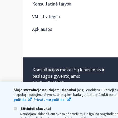
Konsultacinė taryba
VMI strategija
Apklausos
Konsultacijos mokesčių klausimais ir
paslaugos gyventojams:
+370 5 260 5060
Darbo laikas: I-IV 8.00-17.00, V 8.00-15.45.
Šioje svetainėje naudojami slapukai
(angl. cookies). Būtinieji s
Prieššventinę dieną - viena valanda trumpiau.
slapukų naudojimu. Savo sutikimą bet kada galėsite atšaukti pakei
Kiekvieno mėnesio antrą penktadienį 8.00 val. - 12.00 val.
politika
;
Privatumo politika.
Mano VMI
Paklausimas per
Būtinieji slapukai
Naudojami sklandžiam svetainės veikimui ir įgalina pagrindine