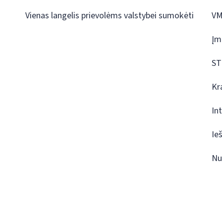
Vienas langelis prievolėms valstybei sumokėti
VM
Įm
ST
Kr
In
Ie
Nu