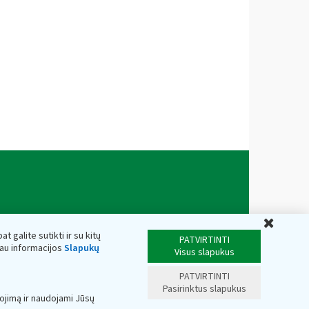
Uždar
t galite sutikti ir su kitų
PATVIRTINTI
iau informacijos
Slapukų
Visus slapukus
PATVIRTINTI
Pasirinktus slapukus
ojimą ir naudojami Jūsų