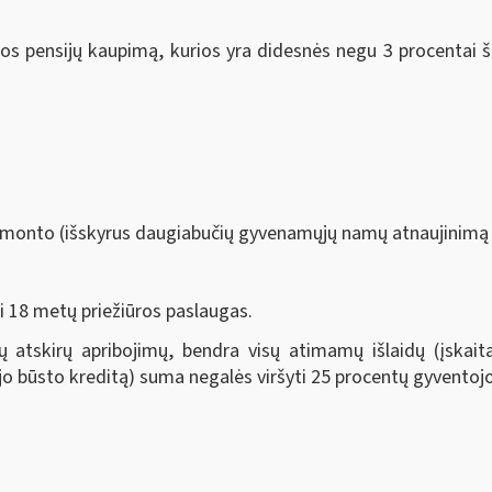
os pensijų kaupimą, kurios yra didesnės negu 3 procentai 
o remonto (išskyrus daugiabučių gyvenamųjų namų atnaujinim
ki 18 metų priežiūros paslaugas.
tų atskirų apribojimų, bendra visų atimamų išlaidų (įskai
o būsto kreditą) suma negalės viršyti 25 procentų gyvento