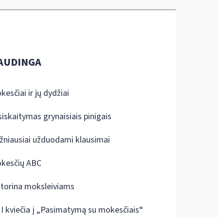
AUDINGA
kesčiai ir jų dydžiai
siskaitymas grynaisiais pinigais
žniausiai užduodami klausimai
kesčių ABC
ktorina moksleiviams
I kviečia į „Pasimatymą su mokesčiais“