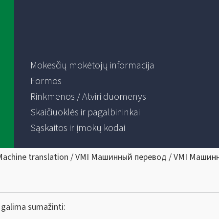
Mokesčių mokėtojų informacija
Formos
Rinkmenos / Atviri duomenys
Skaičiuoklės ir pagalbininkai
Sąskaitos ir įmokų kodai
Machine translation / VMI Машинный перевод / VMI Машин
galima sumažinti: