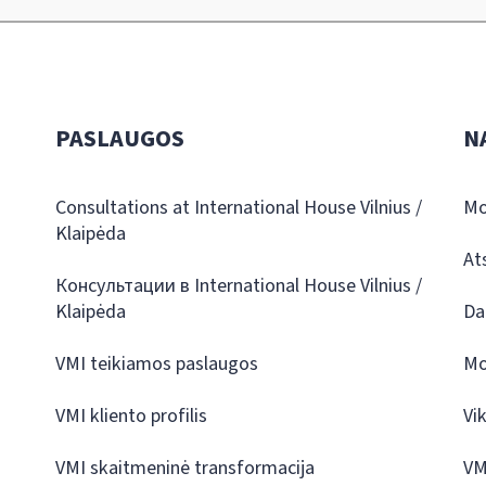
PASLAUGOS
N
Consultations at International House Vilnius /
Mo
Klaipėda
At
Консультации в International House Vilnius /
Klaipėda
Da
VMI teikiamos paslaugos
Mo
VMI kliento profilis
Vi
VMI skaitmeninė transformacija
VM