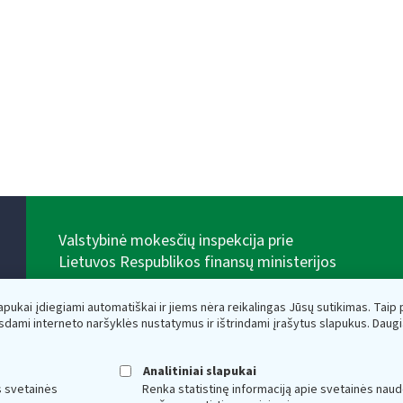
Valstybinė mokesčių inspekcija prie
Lietuvos Respublikos finansų ministerijos
Biudžetinė įstaiga. Juridinio asmens kodas — 188659752,
adresas: Vasario 16-osios g. 14, 01107 Vilnius, Lietuva,
lapukai įdiegiami automatiškai ir jiems nėra reikalingas Jūsų sutikimas. Taip pa
el.paštas:
vmi@vmi.lt
, E. pristatymo dėžutės adresas
sdami interneto naršyklės nustatymus ir ištrindami įrašytus slapukus. Daug
188659752
Duomenys apie Valstybinę mokesčių inspekciją prie
Lietuvos Respublikos finansų ministerijos kaupiami ir
Analitiniai slapukai
saugomi Juridinių asmenų registre
s svetainės
Renka statistinę informaciją apie svetainės naud