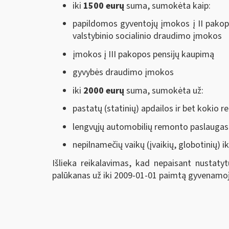
iki
1500 eurų
suma, sumokėta kaip:
papildomos gyventojų įmokos į II pakop
valstybinio socialinio draudimo įmokos
įmokos į III pakopos pensijų kaupimą
gyvybės draudimo įmokos
iki
2000 eurų
suma, sumokėta už:
pastatų (statinių) apdailos ir bet koki
lengvųjų automobilių remonto paslaugas
nepilnamečių vaikų (įvaikių, globotinių) i
Išlieka reikalavimas, kad nepaisant nustaty
palūkanas už iki 2009-01-01 paimtą gyvenamoj