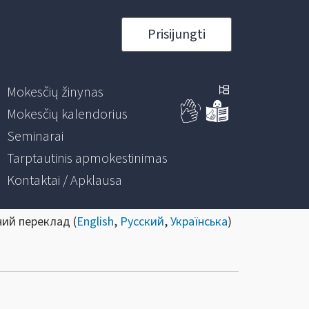
Prisijungti
Mokesčių žinynas
Mokesčių kalendorius
Seminarai
Tarptautinis apmokestinimas
Kontaktai / Apklausa
ний переклад (
English
,
Русский
,
Українська
)