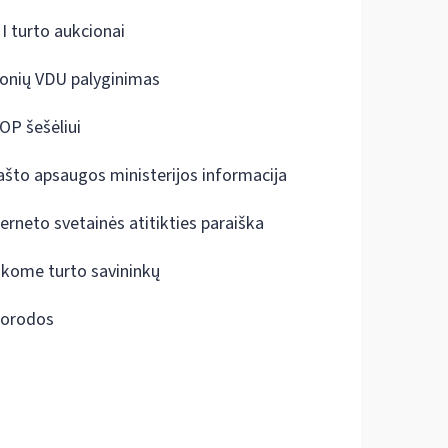
I turto aukcionai
onių VDU palyginimas
OP šešėliui
ašto apsaugos ministerijos informacija
terneto svetainės atitikties paraiška
škome turto savininkų
orodos