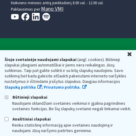
Kiekvieno mėnesio antrą penktadienį 8.00 val. - 12.00 val.
Mano VMI
Paklausimas per
Valstybinė mokesčių inspekcija prie Lietuvos
U
Respublikos finansų ministerijos
Šioje svetainėje naudojami slapukai
(angl. cookies). Būtinieji
slapukai įdiegiami automatiškai ir jiems nėra reikalingas Jūsų
Biudžetinė įstaiga. Juridinio asmens kodas — 188659752,
sutikimas. Taip pat galite sutikti ir su kitų slapukų naudojimu. Savo
adresas: Vasario 16-osios g. 14, 01107 Vilnius, Lietuva, el.paštas:
sutikimą bet kada galėsite atšaukti pakeisdami interneto naršyklės
vmi@vmi.lt
, E. pristatymo dėžutės adresas 188659752
nustatymus ir ištrindami įrašytus slapukus. Daugiau informacijos
Duomenys apie Valstybinę mokesčių inspekciją prie Lietuvos
Slapukų politika
;
Privatumo politika.
Respublikos finansų ministerijos kaupiami ir saugomi Juridinių
asmenų registre
Būtinieji slapukai
Naudojami sklandžiam svetainės veikimui ir įgalina pagrindines
svetainės funkcijas. Be šių slapukų svetainė negali tinkamai veikti.
Analitiniai slapukai
Renka statistinę informaciją apie svetainės naudojimą ir
naudojami Jūsų naršymo patirties gerinimui.