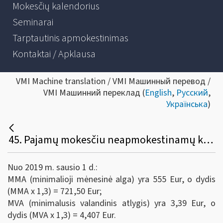
Mokesčių kalendorius
Seminarai
Tarptautinis apmokestinimas
Kontaktai / Apklausa
VMI Machine translation / VMI Машинный перевод /
VMI Машинний переклад (
English
,
Русский
,
Українська
)
45. Pajamų mokesčiu neapmokestinamų komandiruotės į užsienį dienpinigių apskaičiavimas taip pat siejamas su nustatytais dydžiais – MMA x iš koeficiento 1,3 arba MVA x iš koeficiento 1,3. Kokie šie dydžiai nuo 2019-01-01?
Nuo 2019 m. sausio 1 d.:
MMA (minimalioji mėnesinė alga) yra 555 Eur, o dydis
(MMA x 1,3) = 721,50 Eur;
MVA (minimalusis valandinis atlygis) yra 3,39 Eur, o
dydis (MVA x 1,3) = 4,407 Eur.