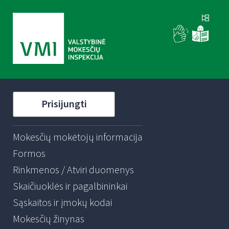
Prisijungti
Mokesčių mokėtojų informacija
Formos
Rinkmenos / Atviri duomenys
Skaičiuoklės ir pagalbininkai
Sąskaitos ir įmokų kodai
Mokesčių žinynas