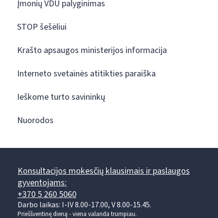
Įmonių VDU palyginimas
STOP šešėliui
Krašto apsaugos ministerijos informacija
Interneto svetainės atitikties paraiška
Ieškome turto savininkų
Nuorodos
Konsultacijos mokesčių klausimais ir paslaugos
gyventojams:
+370 5 260 5060
Darbo laikas: I-IV 8.00-17.00, V 8.00-15.45.
Prieššventinę dieną - viena valanda trumpiau.