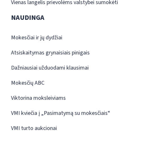
Vienas langelis prievolėms valstybei sumokėti
NAUDINGA
Mokesčiai ir jų dydžiai
Atsiskaitymas grynaisiais pinigais
Dažniausiai užduodami klausimai
Mokesčių ABC
Viktorina moksleiviams
VMI kviečia į „Pasimatymą su mokesčiais“
VMI turto aukcionai