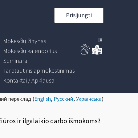
Prisijungti
Mokesčių žinynas
Mokesčių kalendorius
Seminarai
Tarptautinis apmokestinimas
Kontaktai / Apklausa
ний переклад (
English
,
Русский
,
Українська
)
žiūros ir ilgalaikio darbo išmokoms?