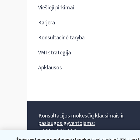
Viešieji pirkimai
Karjera
Konsultacinė taryba
VMI strategija
Apklausos
Konsultacijos mokesčių klausimais ir
paslaugos gyventojams:
+370 5 260 5060
Darbo laikas: I-IV 8.00-17.00, V 8.00-15.45.
Šioje svetainėje naudojami slapukai
(angl. cookies). Būtinieji s