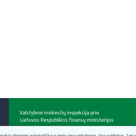
Valstybinė mokesčių inspekcija prie
Lietuvos Respublikos finansų ministerijos
Biudžetinė įstaiga. Juridinio asmens kodas — 188659752,
adresas: Vasario 16-osios g. 14, 01107 Vilnius, Lietuva,
lapukai įdiegiami automatiškai ir jiems nėra reikalingas Jūsų sutikimas. Taip pa