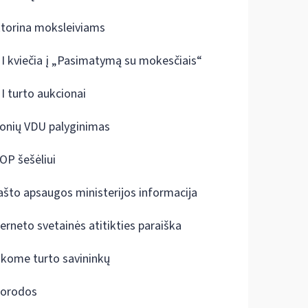
ktorina moksleiviams
I kviečia į „Pasimatymą su mokesčiais“
I turto aukcionai
onių VDU palyginimas
OP šešėliui
ašto apsaugos ministerijos informacija
terneto svetainės atitikties paraiška
škome turto savininkų
orodos