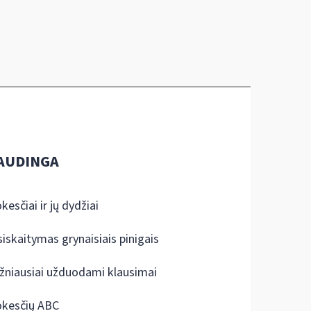
AUDINGA
kesčiai ir jų dydžiai
siskaitymas grynaisiais pinigais
žniausiai užduodami klausimai
kesčių ABC