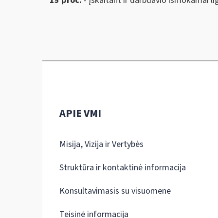
15 proc.
- įskaitant ir darbdavio išmokamai li
APIE VMI
Misija, Vizija ir Vertybės
Struktūra ir kontaktinė informacija
Konsultavimasis su visuomene
Teisinė informacija