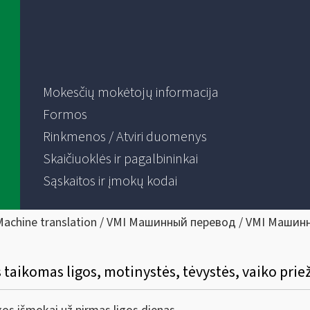
Mokesčių mokėtojų informacija
Formos
Rinkmenos / Atviri duomenys
Skaičiuoklės ir pagalbininkai
Sąskaitos ir įmokų kodai
Machine translation / VMI Машинный перевод / VMI Машин
taikomas ligos, motinystės, tėvystės, vaiko prie