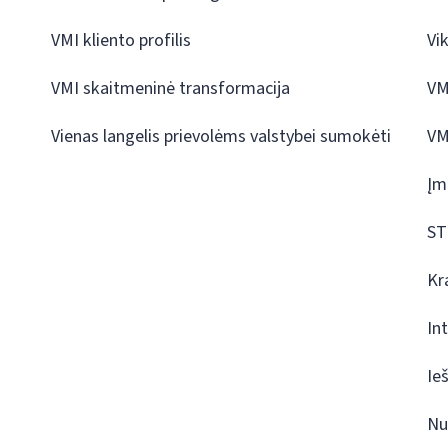
VMI kliento profilis
Vi
VMI skaitmeninė transformacija
VM
Vienas langelis prievolėms valstybei sumokėti
VM
Įm
ST
Kr
In
Ie
Nu