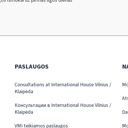
gos išmokai už pirmas ligos dienas
PASLAUGOS
N
Consultations at International House Vilnius /
Mo
Klaipėda
At
Консультации в International House Vilnius /
Klaipėda
Da
VMI teikiamos paslaugos
Mo