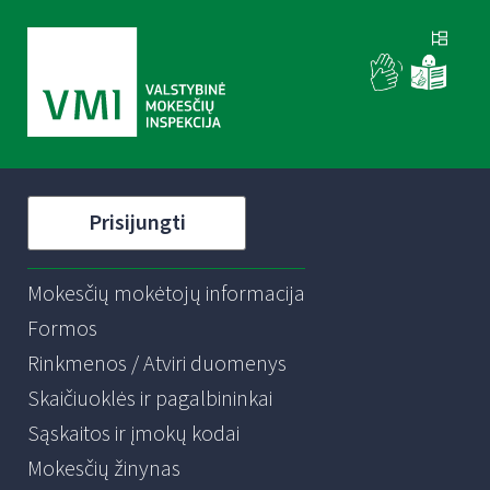
Prisijungti
Mokesčių mokėtojų informacija
Formos
Rinkmenos / Atviri duomenys
Skaičiuoklės ir pagalbininkai
Sąskaitos ir įmokų kodai
Mokesčių žinynas