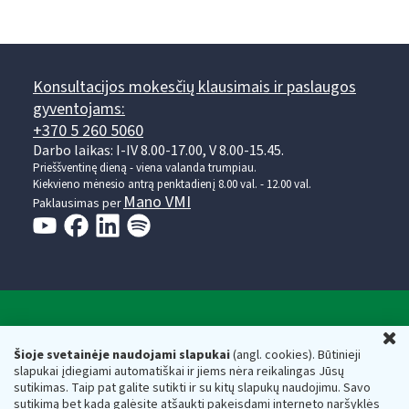
Konsultacijos mokesčių klausimais ir paslaugos
gyventojams:
+370 5 260 5060
Darbo laikas: I-IV 8.00-17.00, V 8.00-15.45.
Prieššventinę dieną - viena valanda trumpiau.
Kiekvieno mėnesio antrą penktadienį 8.00 val. - 12.00 val.
Mano VMI
Paklausimas per
Valstybinė mokesčių inspekcija prie Lietuvos
U
Respublikos finansų ministerijos
Šioje svetainėje naudojami slapukai
(angl. cookies). Būtinieji
slapukai įdiegiami automatiškai ir jiems nėra reikalingas Jūsų
Biudžetinė įstaiga. Juridinio asmens kodas — 188659752,
sutikimas. Taip pat galite sutikti ir su kitų slapukų naudojimu. Savo
adresas: Vasario 16-osios g. 14, 01107 Vilnius, Lietuva, el.paštas:
sutikimą bet kada galėsite atšaukti pakeisdami interneto naršyklės