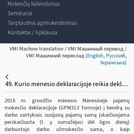
Mokesčių kalendorius
Seminarai
Tarptautinis apmokestinimas
Kontaktai / Apklausa
VMI Machine translation / VMI Машинный перевод /
VMI Машинний переклад (
English
,
Русский
,
Українська
)
49. Kurio mėnesio deklaracijoje reikia deklaruoti pajamų mokestį, perskaičiuotą nuo 2018 m. darbuotojui išmokėto viso gruodžio mėnesio darbo užmokesčio, sumažėjusio dėl gruodžio mėnesio pabaigoje buvusio nedarbingumo?
2018 m. gruodžio mėnesio Mėnesinėje pajamų
mokesčio deklaracijoje (GPM313 formoje) į bendrą su
darbo santykiais susijusių pajamų sumą įskaičiuojama
perskaičiuota (t. y. sumažėjusi dėl ligos dienų)
darbuotojo darbo užmokesčio suma, o kaip