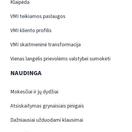
Klaipėda
VMI teikiamos paslaugos
VMI kliento profilis
VMI skaitmeninė transformacija
Vienas langelis prievolėms valstybei sumokėti
NAUDINGA
Mokesčiai ir jų dydžiai
Atsiskaitymas grynaisiais pinigais
Dažniausiai užduodami klausimai