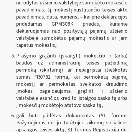
nurodytas užsienio valstybėje sumokėto mokesčio
pavadinimas, šį mokestį nustatančio teisės akto
pavadinimas, data, numeris, – kai prie deklaracijos
pridedamas GPM308K priedas, kuriame
deklaruojamas nuo pozityviųjų pajamų užsienio
valstybėje sumokėtas pajamų mokestis ar jam
tapatus mokestis,
Prašymo grąžinti (įskaityti) mokesčio ir (arba)
baudos už administracinį teisės pažeidimą
permoką (skirtumą) ar nepagrįstai išieškotas
sumas FR0781 forma, kai permokėtą pajamų
mokestį ar permokėtas sveikatos draudimo
įmokas pageidaujama grąžinti į užsienio
valstybėje esančios kredito įstaigos sąskaitą arba
į mokesčių mokėtojo atstovo sąskaitą,
gali būti pridėtas dokumentas (A1 formos
Pažymėjimas dėl jo turėtojui taikomų socialinės
apsaugos teisės aktų, S1 formos Registracija dėl