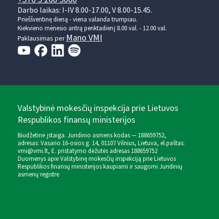
Darbo laikas: I-IV 8.00-17.00, V 8.00-15.45.
Prieššventinę dieną - viena valanda trumpiau.
Kiekvieno mėnesio antrą penktadienį 8.00 val. - 12.00 val.
Mano VMI
Paklausimas per
Valstybinė mokesčių inspekcija prie Lietuvos
Respublikos finansų ministerijos
Biudžetinė įstaiga. Juridinio asmens kodas — 188659752,
adresas: Vasario 16-osios g. 14, 01107 Vilnius, Lietuva, el.paštas:
vmi@vmi.lt
, E. pristatymo dėžutės adresas 188659752
Duomenys apie Valstybinę mokesčių inspekciją prie Lietuvos
Respublikos finansų ministerijos kaupiami ir saugomi Juridinių
asmenų registre