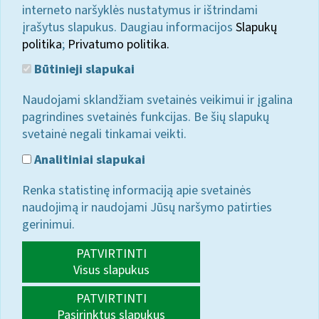
interneto naršyklės nustatymus ir ištrindami
įrašytus slapukus. Daugiau informacijos
Slapukų
politika
;
Privatumo politika.
Būtinieji slapukai
Naudojami sklandžiam svetainės veikimui ir įgalina
pagrindines svetainės funkcijas. Be šių slapukų
svetainė negali tinkamai veikti.
Analitiniai slapukai
Renka statistinę informaciją apie svetainės
naudojimą ir naudojami Jūsų naršymo patirties
gerinimui.
PATVIRTINTI
Visus slapukus
PATVIRTINTI
Pasirinktus slapukus