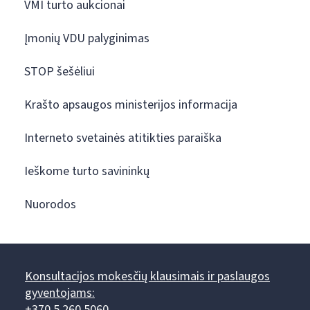
VMI turto aukcionai
Įmonių VDU palyginimas
STOP šešėliui
Krašto apsaugos ministerijos informacija
Interneto svetainės atitikties paraiška
Ieškome turto savininkų
Nuorodos
Konsultacijos mokesčių klausimais ir paslaugos
gyventojams:
+370 5 260 5060