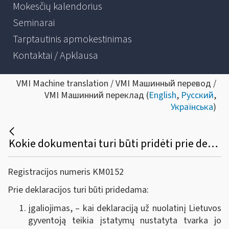
Mokesčių kalendorius
Seminarai
Tarptautinis apmokestinimas
Kontaktai / Apklausa
VMI Machine translation / VMI Машинный перевод /
VMI Машинний переклад (
English
,
Русский
,
Українська
)
Kokie dokumentai turi būti pridėti prie deklaracijos GPM308 formos?
Registracijos numeris KM0152
Prie deklaracijos turi būti pridedama:
įgaliojimas, – kai deklaraciją už nuolatinį Lietuvos
gyventoją teikia įstatymų nustatyta tvarka jo