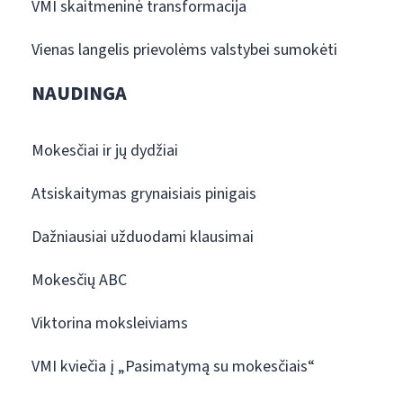
VMI skaitmeninė transformacija
Vienas langelis prievolėms valstybei sumokėti
NAUDINGA
Mokesčiai ir jų dydžiai
Atsiskaitymas grynaisiais pinigais
Dažniausiai užduodami klausimai
Mokesčių ABC
Viktorina moksleiviams
VMI kviečia į „Pasimatymą su mokesčiais“