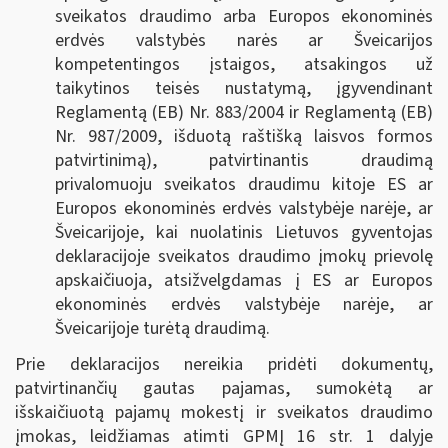
sveikatos draudimo arba Europos ekonominės
erdvės valstybės narės ar Šveicarijos
kompetentingos įstaigos, atsakingos už
taikytinos teisės nustatymą, įgyvendinant
Reglamentą (EB) Nr. 883/2004 ir Reglamentą (EB)
Nr. 987/2009, išduotą raštišką laisvos formos
patvirtinimą), patvirtinantis draudimą
privalomuoju sveikatos draudimu kitoje ES ar
Europos ekonominės erdvės valstybėje narėje, ar
Šveicarijoje, kai nuolatinis Lietuvos gyventojas
deklaracijoje sveikatos draudimo įmokų prievolę
apskaičiuoja, atsižvelgdamas į ES ar Europos
ekonominės erdvės valstybėje narėje, ar
Šveicarijoje turėtą draudimą.
Prie deklaracijos nereikia pridėti dokumentų,
patvirtinančių gautas pajamas, sumokėtą ar
išskaičiuotą pajamų mokestį ir sveikatos draudimo
įmokas, leidžiamas atimti GPMĮ 16 str. 1 dalyje