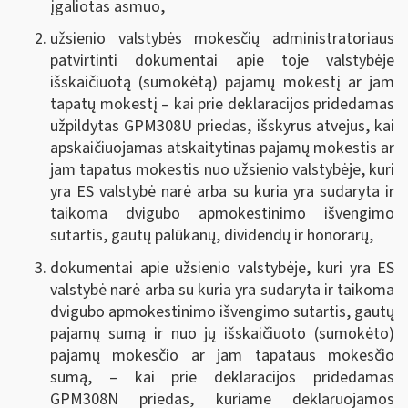
įgaliotas asmuo,
užsienio valstybės mokesčių administratoriaus
patvirtinti dokumentai apie toje valstybėje
išskaičiuotą (sumokėtą) pajamų mokestį ar jam
tapatų mokestį – kai prie deklaracijos pridedamas
užpildytas GPM308U priedas, išskyrus atvejus, kai
apskaičiuojamas atskaitytinas pajamų mokestis ar
jam tapatus mokestis nuo užsienio valstybėje, kuri
yra ES valstybė narė arba su kuria yra sudaryta ir
taikoma dvigubo apmokestinimo išvengimo
sutartis, gautų palūkanų, dividendų ir honorarų,
dokumentai apie užsienio valstybėje, kuri yra ES
valstybė narė arba su kuria yra sudaryta ir taikoma
dvigubo apmokestinimo išvengimo sutartis, gautų
pajamų sumą ir nuo jų išskaičiuoto (sumokėto)
pajamų mokesčio ar jam tapataus mokesčio
sumą, – kai prie deklaracijos pridedamas
GPM308N priedas, kuriame deklaruojamos