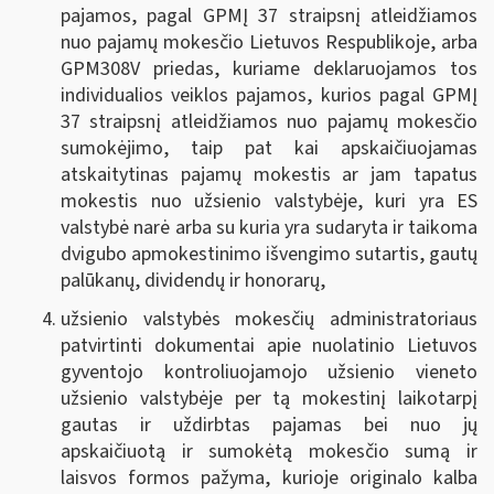
pajamos, pagal GPMĮ 37 straipsnį atleidžiamos
nuo pajamų mokesčio Lietuvos Respublikoje, arba
GPM308V priedas, kuriame deklaruojamos tos
individualios veiklos pajamos, kurios pagal GPMĮ
37 straipsnį atleidžiamos nuo pajamų mokesčio
sumokėjimo, taip pat kai apskaičiuojamas
atskaitytinas pajamų mokestis ar jam tapatus
mokestis nuo užsienio valstybėje, kuri yra ES
valstybė narė arba su kuria yra sudaryta ir taikoma
dvigubo apmokestinimo išvengimo sutartis, gautų
palūkanų, dividendų ir honorarų,
užsienio valstybės mokesčių administratoriaus
patvirtinti dokumentai apie nuolatinio Lietuvos
gyventojo kontroliuojamojo užsienio vieneto
užsienio valstybėje per tą mokestinį laikotarpį
gautas ir uždirbtas pajamas bei nuo jų
apskaičiuotą ir sumokėtą mokesčio sumą ir
laisvos formos pažyma, kurioje originalo kalba