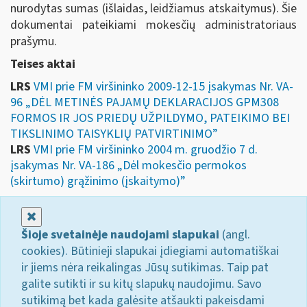
nurodytas sumas (išlaidas, leidžiamus atskaitymus). Šie
dokumentai pateikiami mokesčių administratoriaus
prašymu.
Teises aktai
LRS
VMI prie FM viršininko 2009-12-15 įsakymas Nr. VA-
96 „DĖL METINĖS PAJAMŲ DEKLARACIJOS GPM308
FORMOS IR JOS PRIEDŲ UŽPILDYMO, PATEIKIMO BEI
TIKSLINIMO TAISYKLIŲ PATVIRTINIMO”
LRS
VMI prie FM viršininko 2004 m. gruodžio 7 d.
įsakymas Nr. VA-186 „Dėl mokesčio permokos
(skirtumo) grąžinimo (įskaitymo)”
Uždaryti
Šioje svetainėje naudojami slapukai
(angl.
cookies). Būtinieji slapukai įdiegiami automatiškai
ir jiems nėra reikalingas Jūsų sutikimas. Taip pat
galite sutikti ir su kitų slapukų naudojimu. Savo
sutikimą bet kada galėsite atšaukti pakeisdami