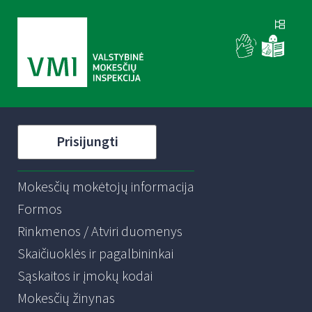
Prisijungti
Mokesčių mokėtojų informacija
Formos
Rinkmenos / Atviri duomenys
Skaičiuoklės ir pagalbininkai
Sąskaitos ir įmokų kodai
Mokesčių žinynas