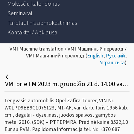
Mokesčių kalendorius
Seminarai
Tarptautinis apmokestinimas
Kontaktai / Apklausa
VMI Machine translation / VMI Машинный перевод /
VMI Машинний переклад (
English
,
Русский
,
Українська
)
VMI prie FM 2023 m. gruodžio 21 d. 14.00 val. konkurso būdu parduoda valstybei perduotą transporto priemonę
Lengvasis automobilis Opel Zafira Tourer, VIN Nr.
W0LPD9EB9G1075123, M1-AF, var. darb. tūris 1956 kub.
cm., degalai - dyzelinas, juodos spalvos, gamybos
metai 2016. (SDK) – PTPEPMRA. Pradinė kaina 8522,10
Eur su PVM. Papildoma informacija tel. Nr. +370
687