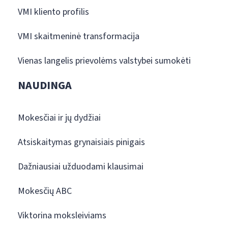
VMI kliento profilis
VMI skaitmeninė transformacija
Vienas langelis prievolėms valstybei sumokėti
NAUDINGA
Mokesčiai ir jų dydžiai
Atsiskaitymas grynaisiais pinigais
Dažniausiai užduodami klausimai
Mokesčių ABC
Viktorina moksleiviams