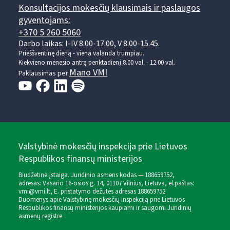
Konsultacijos mokesčių klausimais ir paslaugos
gyventojams:
+370 5 260 5060
Darbo laikas: I-IV 8.00-17.00, V 8.00-15.45.
Prieššventinę dieną - viena valanda trumpiau.
Kiekvieno mėnesio antrą penktadienį 8.00 val. - 12.00 val.
Mano VMI
Paklausimas per
Valstybinė mokesčių inspekcija prie Lietuvos
Respublikos finansų ministerijos
Biudžetinė įstaiga. Juridinio asmens kodas — 188659752,
adresas: Vasario 16-osios g. 14, 01107 Vilnius, Lietuva, el.paštas:
vmi@vmi.lt
, E. pristatymo dėžutės adresas 188659752
Duomenys apie Valstybinę mokesčių inspekciją prie Lietuvos
Respublikos finansų ministerijos kaupiami ir saugomi Juridinių
asmenų registre