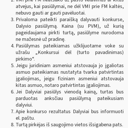
atvejus, kai pasiūlymai, ne dėl VMI prie FM kaltės,
nebuvo gauti ar gauti pavėluotai.
Privaloma pateikti paraišką dalyvauti konkurse,
Dalyvio pasiūlymą. Kaina (su PVM), už kurią
pageidaujama pirkti turtą, pasiūlyme nurodoma
ne mažesnė už pradinę.
Pasiūlymas pateikiamas užklijuotame voke su
užrašu „Konkursui dėl (turto pavadinimas)
pirkimo“.
Jeigu juridiniam asmeniui atstovauja jo įgaliotas
asmuo pateikiamas nustatyta tvarka patvirtintas
įgaliojimas, jeigu fiziniam asmeniui atstovauja
kitas asmuo, notaro patvirtintas įgaliojimas.
Jei Dalyviai pasiūlys vienodą kainą, turtas bus
parduotas anksčiau pasiūlymą pateikusiam
dalyviui.
Apie konkurso rezultatus Dalyviai bus informuoti
el. paštu.
Turtą pirkėjas iš saugojimo vietos išsigabena pats.