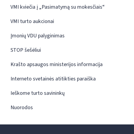
VMI kviečia į „Pasimatymą su mokesčiais“
VMI turto aukcionai
Įmonių VDU palyginimas
STOP šešėliui
Krašto apsaugos ministerijos informacija
Interneto svetainės atitikties paraiška
Ieškome turto savininkų
Nuorodos