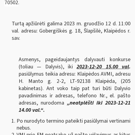
70502
.
Turtą apžiūrėti galima 2023 m. gruodžio 12 d. 11:00
val. adresu: Gobergiškės g. 18, Šlapšilė, Klaipėdos r.
sav.
Asmenys, pageidaujantys dalyvauti konkurse
(toliau — Dalyvis), iki
2023-12-20 15.00 val
.
pasiūlymus teikia adresu: Klaipėdos AVMI, adresu
H. Manto g. 2-2, LT-92138 Klaipėda, (205
kabinetas). Ant voko taip pat turi būti Dalyvio
pavadinimas ir adresas, telefono Nr., el. pašto
adresas, nurodoma
„neatplėšti iki
2023-12-21
14.00 val.“
.
Po nurodyto termino pateikti pasiūlymai vertinami
nebus.
VMI prie FM neatsako už pašto vėlavimus ar kitus