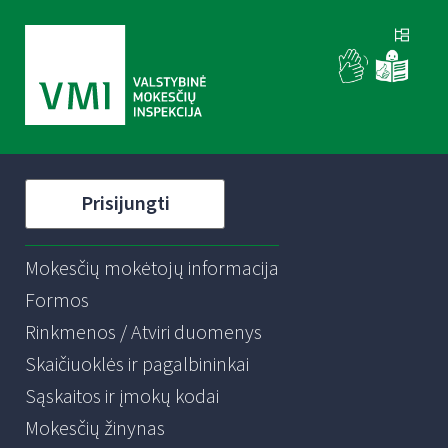
Prisijungti
Mokesčių mokėtojų informacija
Formos
Rinkmenos / Atviri duomenys
Skaičiuoklės ir pagalbininkai
Sąskaitos ir įmokų kodai
Mokesčių žinynas