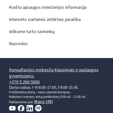
Krašto apsaugos ministerijos informacija
Interneto svetainės atitikties paraiška
Ieškome turto savininkų
Nuorodos
Konsultacijos mokesčių klausimais ir paslaugos
gyventojams:
+370 5 260 5060
Darbo laikas: I-IV 8.00-17.00, V 8.00-15.45.
Prieššventinę dieną - viena valanda trumpiau.
Kiekvieno mėnesio antrą penktadienį 8.00 val. - 12.00 val.
Mano VMI
Paklausimas per