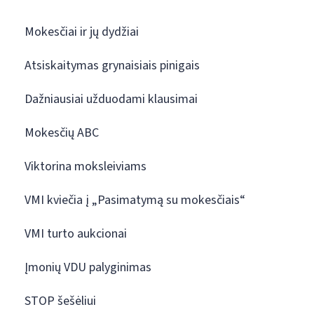
Mokesčiai ir jų dydžiai
Atsiskaitymas grynaisiais pinigais
Dažniausiai užduodami klausimai
Mokesčių ABC
Viktorina moksleiviams
VMI kviečia į „Pasimatymą su mokesčiais“
VMI turto aukcionai
Įmonių VDU palyginimas
STOP šešėliui