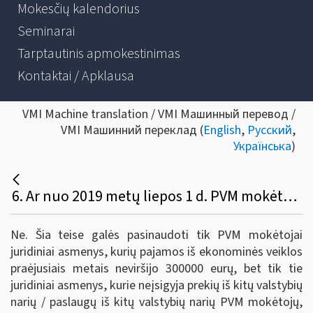
Mokesčių kalendorius
Seminarai
Tarptautinis apmokestinimas
Kontaktai / Apklausa
VMI Machine translation / VMI Машинный перевод /
VMI Машинний переклад (
English
,
Русский
,
Українська
)
6. Ar nuo 2019 metų liepos 1 d. PVM mokėtojai fiziniai asmenys turės teisę mokestiniu laikotarpiu laikyti kalendorinį ketvirtį?
Ne. Šia teise galės pasinaudoti tik PVM mokėtojai
juridiniai asmenys, kurių pajamos iš ekonominės veiklos
praėjusiais metais neviršijo 300000 eurų, bet tik tie
juridiniai asmenys, kurie neįsigyja prekių iš kitų valstybių
narių / paslaugų iš kitų valstybių narių PVM mokėtojų,