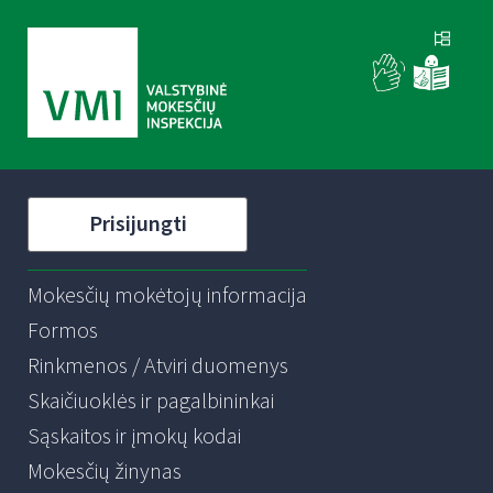
Prisijungti
Mokesčių mokėtojų informacija
Formos
Rinkmenos / Atviri duomenys
Skaičiuoklės ir pagalbininkai
Sąskaitos ir įmokų kodai
Mokesčių žinynas