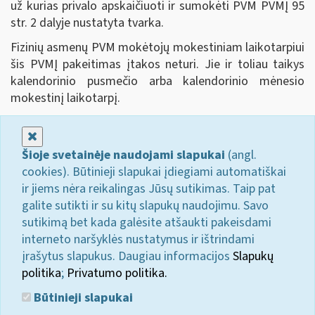
už kurias privalo apskaičiuoti ir sumokėti PVM PVMĮ 95
str. 2 dalyje nustatyta tvarka.
Fizinių asmenų PVM mokėtojų mokestiniam laikotarpiui
šis PVMĮ pakeitimas įtakos neturi. Jie ir toliau taikys
kalendorinio pusmečio arba kalendorinio mėnesio
mokestinį laikotarpį.
Uždaryti
Šioje svetainėje naudojami slapukai
(angl.
cookies). Būtinieji slapukai įdiegiami automatiškai
ir jiems nėra reikalingas Jūsų sutikimas. Taip pat
galite sutikti ir su kitų slapukų naudojimu. Savo
sutikimą bet kada galėsite atšaukti pakeisdami
interneto naršyklės nustatymus ir ištrindami
įrašytus slapukus. Daugiau informacijos
Slapukų
politika
;
Privatumo politika.
Būtinieji slapukai