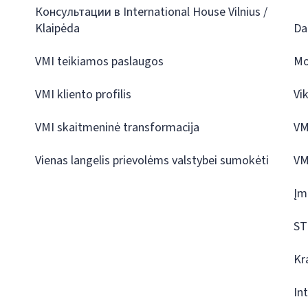
Консультации в International House Vilnius /
Klaipėda
Da
VMI teikiamos paslaugos
Mo
VMI kliento profilis
Vi
VMI skaitmeninė transformacija
VM
Vienas langelis prievolėms valstybei sumokėti
VM
Įm
ST
Kr
In