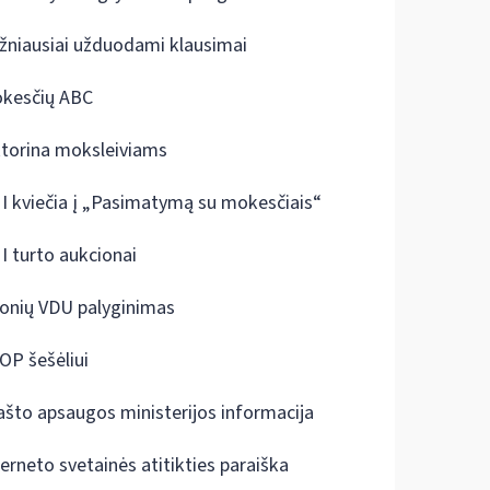
žniausiai užduodami klausimai
kesčių ABC
ktorina moksleiviams
I kviečia į „Pasimatymą su mokesčiais“
I turto aukcionai
onių VDU palyginimas
OP šešėliui
ašto apsaugos ministerijos informacija
terneto svetainės atitikties paraiška