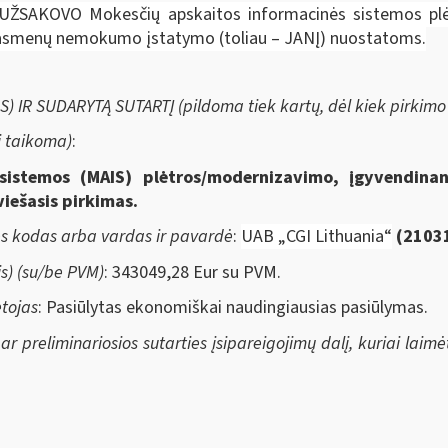
 UŽSAKOVO Mokesčių apskaitos informacinės sistemos plė
ių asmenų nemokumo įstatymo (toliau – JANĮ) nuostatoms.
IR SUDARYTĄ SUTARTĮ (pildoma tiek kartų, dėl kiek pirkimo 
i taikoma)
:
sistemos (MAIS) plėtros/modernizavimo, įgyvendinan
ešasis pirkimas.
ės kodas arba vardas ir pavardė
:
UAB „CGI Lithuania“
(
2103
s) (su/be PVM)
: 343049,28 Eur su PVM.
ėtojas
: Pasiūlytas ekonomiškai naudingiausias pasiūlymas.
ar preliminariosios sutarties įsipareigojimų dalį, kuriai laim