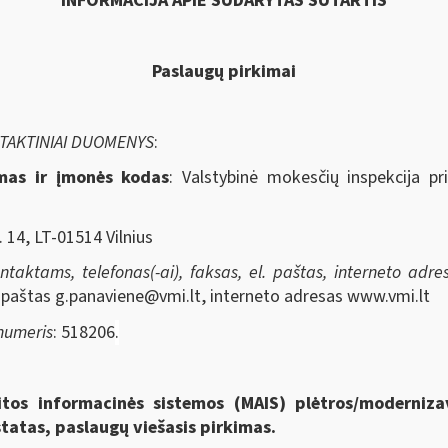
INFORMACIJA APIE SUDARYTAS SUTARTIS
Paslaugų pirkimai
NTAKTINIAI DUOMENYS
:
imas ir įmonės kodas
: Valstybinė mokesčių inspekcija pr
. 14, LT-01514 Vilnius
aktams, telefonas(-ai), faksas, el. paštas, interneto adresa
. paštas
g.panaviene@vmi.lt
, interneto adresas www.vmi.lt
 numeris
: 518206
.
tos informacinės sistemos (MAIS) plėtros/moderniza
atas, paslaugų viešasis pirkimas.