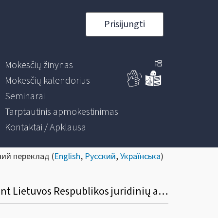
Prisijungti
Mokesčių žinynas
Mokesčių kalendorius
Seminarai
Tarptautinis apmokestinimas
Kontaktai / Apklausa
ний переклад (
English
,
Русский
,
Українська
)
Mokesčių apskaitos informacinės sistemos (MAIS) plėtros modernizavimo, įgyvendinant Lietuvos Respublikos juridinių asmenų nemokumo įstatymo nuostatas, paslaugų viešais pirkimas