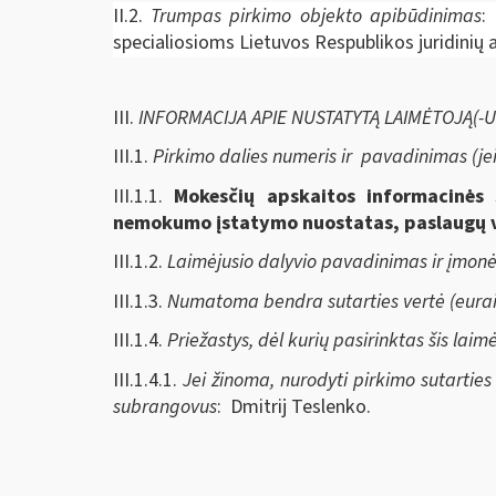
II.2.
Trumpas pirkimo objekto apibūdinimas
:
specialiosioms Lietuvos Respublikos juridin
III.
INFORMACIJA APIE NUSTATYTĄ LAIMĖTOJĄ(-US) 
III.1.
Pirkimo dalies numeris ir pavadinimas (je
III.1.1.
Mokesčių apskaitos informacinės 
nemokumo įstatymo nuostatas, paslaugų vi
III.1.2.
Laimėjusio dalyvio pavadinimas ir įmon
III.1.3.
Numatoma bendra sutarties vertė (eurai
III.1.4.
Priežastys, dėl kurių pasirinktas šis laim
III.1.4.1.
Jei žinoma, nurodyti pirkimo sutarties 
subrangovus
: Dmitrij Teslenko.