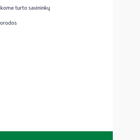
škome turto savininkų
orodos