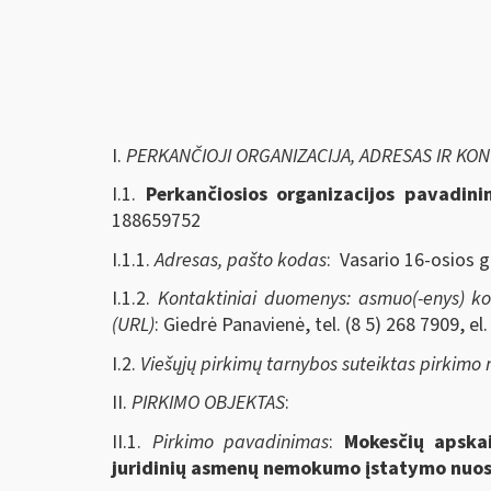
I.
PERKANČIOJI ORGANIZACIJA, ADRESAS IR KO
I.1.
Perkančiosios organizacijos pavadin
188659752
I.1.1.
Adresas, pašto kodas
: Vasario 16-osios g
I.1.2.
Kontaktiniai duomenys: asmuo(-enys) kont
(URL)
: Giedrė Panavienė, tel. (8 5) 268 7909, el
I.2.
Viešųjų pirkimų tarnybos suteiktas pirkimo
II.
PIRKIMO OBJEKTAS
:
II.1.
Pirkimo pavadinimas
:
Mokesčių apskai
juridinių asmenų nemokumo įstatymo nuost