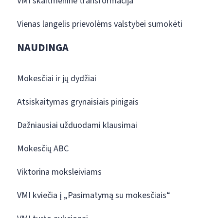
VMI skaitmeninė transformacija
Vienas langelis prievolėms valstybei sumokėti
NAUDINGA
Mokesčiai ir jų dydžiai
Atsiskaitymas grynaisiais pinigais
Dažniausiai užduodami klausimai
Mokesčių ABC
Viktorina moksleiviams
VMI kviečia į „Pasimatymą su mokesčiais“