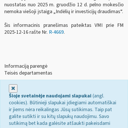
nuostatas nuo 2025 m. gruodžio 12 d. pelno mokesčio
nemoka viešoji įstaiga „Indėlių ir investicijų draudimas“.
Šis informacinis pranešimas pateiktas VMI prie FM
2025-12-16 rašte Nr.
R-4669
.
Informaciją parengė
Teisės departamentas
Uždaryti
Šioje svetainėje naudojami slapukai
(angl.
cookies). Būtinieji slapukai įdiegiami automatiškai
ir jiems nėra reikalingas Jūsų sutikimas. Taip pat
galite sutikti ir su kitų slapukų naudojimu. Savo
sutikimą bet kada galėsite atšaukti pakeisdami