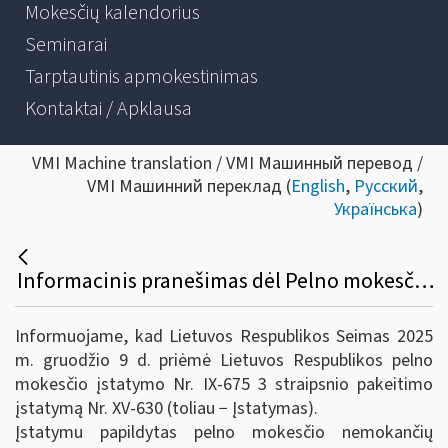
Mokesčių kalendorius
Seminarai
Tarptautinis apmokestinimas
Kontaktai / Apklausa
VMI Machine translation / VMI Машинный перевод /
VMI Машинний переклад (
English
,
Русский
,
Українська
)
Informacinis pranešimas dėl Pelno mokesčio įstatymo Nr. IX-675 3 straipsnio pakeitimo įstatymo priėmimo
Informuojame, kad Lietuvos Respublikos Seimas 2025
m. gruodžio 9 d. priėmė Lietuvos Respublikos pelno
mokesčio įstatymo Nr. IX-675 3 straipsnio pakeitimo
įstatymą Nr. XV-630 (toliau − Įstatymas).
Įstatymu papildytas pelno mokesčio nemokančių