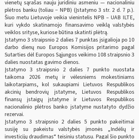
vienetų sąrašas nauju juridiniu asmeniu — nacionaliniu
plėtros banku (toliau − NPB) (Įstatymo 3 str. 2 d. 7 p.).
Šiuo metu Lietuvoje veikia vienintelis NPB – UAB ILTE,
kuri vykdo skatinamojo finansavimo veiklą valstybės
veiklos srityse, kuriose būtina skatinti plėtrą.
Įstatymo 3 straipsnio 2 dalies 7 punktas įsigalioja po 10
darbo dienų nuo Europos Komisijos pritarimo pagal
Sutarties dėl Europos Sąjungos veikimo 108 straipsnio 3
dalies nuostatas gavimo dienos.
Įstatymo 3 straipsnio 2 dalies 7 punkto nuostata
taikoma 2026 metų ir vėlesniems mokestiniams
laikotarpiams, kol sukaupiami Lietuvos Respublikos
akcinių bendrovių įstatyme, Lietuvos Respublikos
finansų įstaigų įstatyme ir Lietuvos Respublikos
nacionalinio plėtros banko įstatyme nustatyto dydžio
rezervai.
Įstatymo 3 straipsnio 2 dalies 5 punkto pakeitimai
susiję su pakeistu valstybės įmonės „Indėlių ir
investicijų draudimas“ teisiniu statusu. Pagal šio punkto