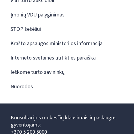
VMI turto aukcionai
Įmonių VDU palyginimas
STOP šešėliui
Krašto apsaugos ministerijos informacija
Interneto svetainės atitikties paraiška
Ieškome turto savininkų
Nuorodos
Konsultacijos mokesčių klausimais ir paslaugos
gyventojams:
+370 5 260 5060