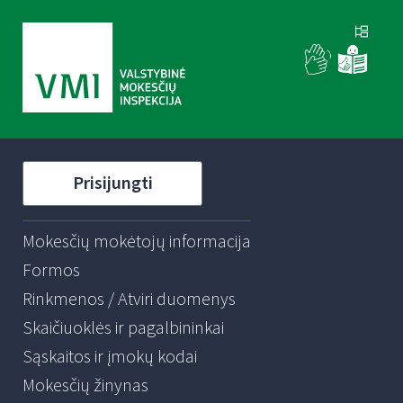
Prisijungti
Mokesčių mokėtojų informacija
Formos
Rinkmenos / Atviri duomenys
Skaičiuoklės ir pagalbininkai
Sąskaitos ir įmokų kodai
Mokesčių žinynas