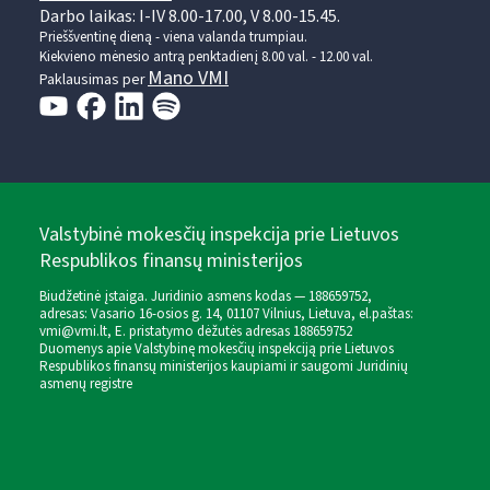
Darbo laikas: I-IV 8.00-17.00, V 8.00-15.45.
Prieššventinę dieną - viena valanda trumpiau.
Kiekvieno mėnesio antrą penktadienį 8.00 val. - 12.00 val.
Mano VMI
Paklausimas per
Valstybinė mokesčių inspekcija prie Lietuvos
Respublikos finansų ministerijos
Biudžetinė įstaiga. Juridinio asmens kodas — 188659752,
adresas: Vasario 16-osios g. 14, 01107 Vilnius, Lietuva, el.paštas:
vmi@vmi.lt
, E. pristatymo dėžutės adresas 188659752
Duomenys apie Valstybinę mokesčių inspekciją prie Lietuvos
Respublikos finansų ministerijos kaupiami ir saugomi Juridinių
asmenų registre