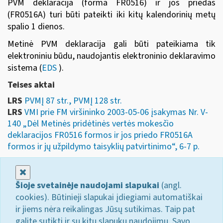
PVM deklaracija (forma FR0516) ir jos priedas
(FR0516A) turi būti pateikti iki kitų kalendorinių metų
spalio 1 dienos.
Metinė PVM deklaracija gali būti pateikiama tik
elektroniniu būdu, naudojantis
elektroninio deklaravimo
sistema
(
EDS
).
Teises aktai
LRS
PVMĮ 87 str., PVMĮ 128 str.
LRS
VMI prie FM viršininko 2003-05-06 įsakymas Nr. V-
140 „Dėl Metinės pridėtinės vertės mokesčio
deklaracijos FR0516 formos ir jos priedo FR0516A
formos ir jų užpildymo taisyklių patvirtinimo“, 6-7 p.
Uždaryti
Šioje svetainėje naudojami slapukai
(angl.
cookies). Būtinieji slapukai įdiegiami automatiškai
ir jiems nėra reikalingas Jūsų sutikimas. Taip pat
galite sutikti ir su kitų slapukų naudojimu. Savo