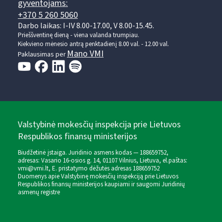
gyventojams:
+370 5 260 5060
Darbo laikas: I-IV 8.00-17.00, V 8.00-15.45.
Prieššventinę dieną - viena valanda trumpiau.
Kiekvieno mėnesio antrą penktadienį 8.00 val. - 12.00 val.
Mano VMI
Paklausimas per
Valstybinė mokesčių inspekcija prie Lietuvos
Respublikos finansų ministerijos
Biudžetinė įstaiga. Juridinio asmens kodas — 188659752,
adresas: Vasario 16-osios g. 14, 01107 Vilnius, Lietuva, el.paštas:
vmi@vmi.lt
, E. pristatymo dėžutės adresas 188659752
Duomenys apie Valstybinę mokesčių inspekciją prie Lietuvos
Respublikos finansų ministerijos kaupiami ir saugomi Juridinių
asmenų registre