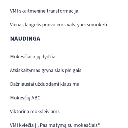
VMI skaitmeninė transformacija
Vienas langelis prievolėms valstybei sumokėti
NAUDINGA
Mokesčiai ir jų dydžiai
Atsiskaitymas grynaisiais pinigais
Dažniausiai užduodami klausimai
Mokesčių ABC
Viktorina moksleiviams
VMI kviečia į „Pasimatymą su mokesčiais“