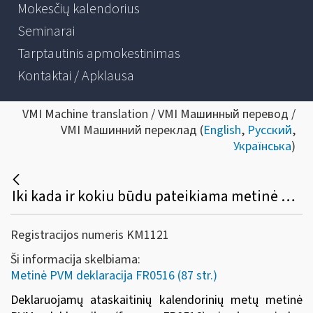
Mokesčių kalendorius
Seminarai
Tarptautinis apmokestinimas
Kontaktai / Apklausa
VMI Machine translation / VMI Машинный перевод /
VMI Машинний переклад (
English
,
Русский
,
Українська
)
Iki kada ir kokiu būdu pateikiama metinė PVM deklaracija (FR0516) ir jos priedas (FR0516A)?
Registracijos numeris KM1121
Ši informacija skelbiama:
Metinė PVM deklaracija FR0516 (87 str.)
Deklaruojamų ataskaitinių kalendorinių metų metinė