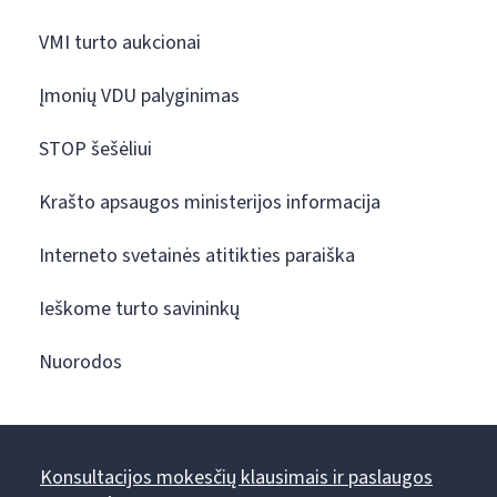
VMI turto aukcionai
Įmonių VDU palyginimas
STOP šešėliui
Krašto apsaugos ministerijos informacija
Interneto svetainės atitikties paraiška
Ieškome turto savininkų
Nuorodos
Konsultacijos mokesčių klausimais ir paslaugos