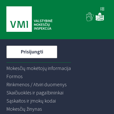
Prisijungti
Mokesčių mokėtojų informacija
Formos
Rinkmenos / Atviri duomenys
Skaičiuoklės ir pagalbininkai
Sąskaitos ir įmokų kodai
Mokesčių žinynas