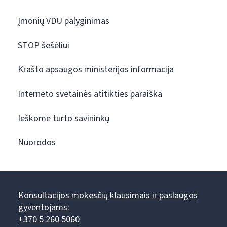
Įmonių VDU palyginimas
STOP šešėliui
Krašto apsaugos ministerijos informacija
Interneto svetainės atitikties paraiška
Ieškome turto savininkų
Nuorodos
Konsultacijos mokesčių klausimais ir paslaugos
gyventojams:
+370 5 260 5060