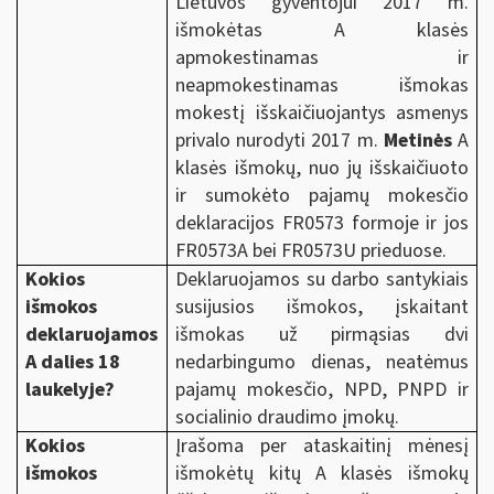
Lietuvos gyventojui 2017 m.
išmokėtas A klasės
apmokestinamas ir
neapmokestinamas išmokas
mokestį išskaičiuojantys asmenys
privalo nurodyti 2017 m.
Metinės
A
klasės išmokų, nuo jų išskaičiuoto
ir sumokėto pajamų mokesčio
deklaracijos FR0573 formoje ir jos
FR0573A bei FR0573U prieduose.
Kokios
Deklaruojamos su darbo santykiais
išmokos
susijusios išmokos, įskaitant
deklaruojamos
išmokas už pirmąsias dvi
A dalies
18
nedarbingumo dienas, neatėmus
laukelyje?
pajamų mokesčio, NPD, PNPD ir
socialinio draudimo įmokų.
Kokios
Įrašoma per ataskaitinį mėnesį
išmokos
išmokėtų kitų A klasės išmokų