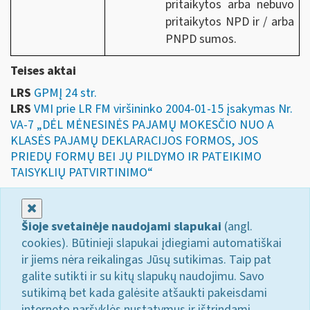
pritaikytos arba nebuvo
pritaikytos NPD ir / arba
PNPD sumos.
Teises aktai
LRS
GPMĮ 24 str.
LRS
VMI prie LR FM viršininko 2004-01-15 įsakymas Nr.
VA-7 „DĖL MĖNESINĖS PAJAMŲ MOKESČIO NUO A
KLASĖS PAJAMŲ DEKLARACIJOS FORMOS, JOS
PRIEDŲ FORMŲ BEI JŲ PILDYMO IR PATEIKIMO
TAISYKLIŲ PATVIRTINIMO“
Uždaryti
Šioje svetainėje naudojami slapukai
(angl.
cookies). Būtinieji slapukai įdiegiami automatiškai
ir jiems nėra reikalingas Jūsų sutikimas. Taip pat
galite sutikti ir su kitų slapukų naudojimu. Savo
sutikimą bet kada galėsite atšaukti pakeisdami
interneto naršyklės nustatymus ir ištrindami