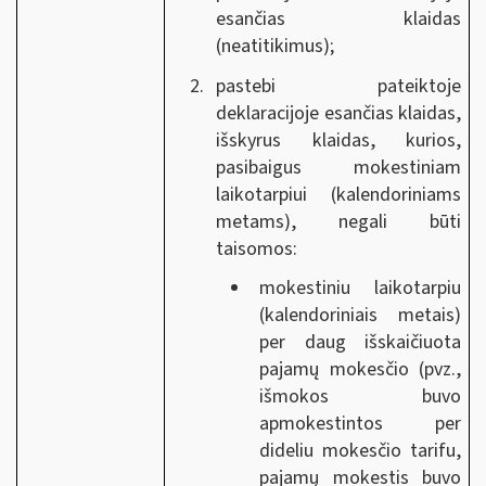
esančias klaidas
(neatitikimus);
pastebi pateiktoje
deklaracijoje esančias klaidas,
išskyrus klaidas, kurios,
pasibaigus mokestiniam
laikotarpiui (kalendoriniams
metams), negali būti
taisomos:
mokestiniu laikotarpiu
(kalendoriniais metais)
per daug išskaičiuota
pajamų mokesčio (pvz.,
išmokos buvo
apmokestintos per
dideliu mokesčio tarifu,
pajamų mokestis buvo