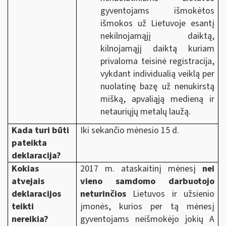
gyventojams išmokėtos
išmokos už Lietuvoje esantį
nekilnojamąjį daiktą,
kilnojamąjį daiktą kuriam
privaloma teisinė registracija,
vykdant individualią veiklą per
nuolatinę bazę už nenukirstą
mišką, apvaliąją medieną ir
netauriųjų metalų laužą.
Kada turi būti
Iki sekančio mėnesio
15 d.
pateikta
deklaracija?
Kokias
2017 m. ataskaitinį mėnesį
nei
atvejais
vieno samdomo darbuotojo
deklaracijos
neturinčios
Lietuvos ir užsienio
teikti
įmonės, kurios per tą mėnesį
nereikia?
gyventojams neišmokėjo jokių A