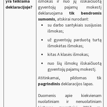
yra teikiama
išmokas ir nuo jų išskaičiuotą
deklaracijoje?
gyventojų pajamų mokestį
deklaruojama
tik bendromis
sumomis
, atskirai nurodant:
su darbo santykiais susijusias
išmokas;
už gyventojų parduotą turtą
išmokėtas išmokas;
kitas A klasės išmokas;
nuo šių išmokų išskaičiuotą
gyventojų pajamų mokestį.
Atitinkamai, pildomas tik
pagrindinis
deklaracijos lapas.
Duomenis apie kiekvienam
nuolatiniam ir nenuolatiniam