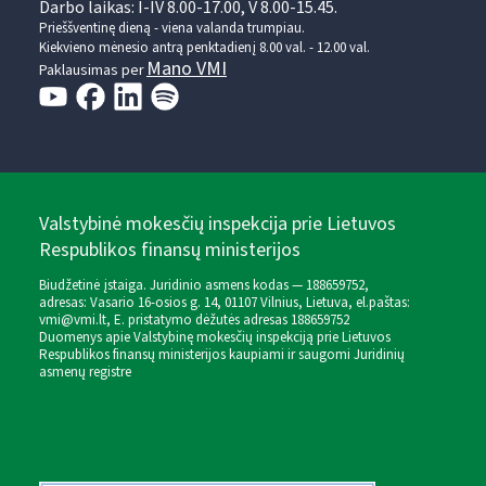
Darbo laikas: I-IV 8.00-17.00, V 8.00-15.45.
Prieššventinę dieną - viena valanda trumpiau.
Kiekvieno mėnesio antrą penktadienį 8.00 val. - 12.00 val.
Mano VMI
Paklausimas per
Valstybinė mokesčių inspekcija prie Lietuvos
Respublikos finansų ministerijos
Biudžetinė įstaiga. Juridinio asmens kodas — 188659752,
adresas: Vasario 16-osios g. 14, 01107 Vilnius, Lietuva, el.paštas:
vmi@vmi.lt
, E. pristatymo dėžutės adresas 188659752
Duomenys apie Valstybinę mokesčių inspekciją prie Lietuvos
Respublikos finansų ministerijos kaupiami ir saugomi Juridinių
asmenų registre