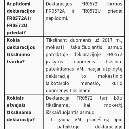
Ar pildomi
Deklaracijos FR0572 formos
deklaracijos
FR0572A ir FR0572U priedai
FR0572A ir
nepildomi.
FR0572U
priedai?
Kokia
Tikslinant duomenis už 2017 m.,
deklaracijos
mokestį išskaičiuojantis asmuo
tikslinimo
pateiktoje deklaracijoje FR0572
tvarka?
įrašytus duomenis tikslina,
pateikdamas VMI naujai užpildytą
deklaraciją to mokestinio
laikotarpio mėnesio, kurio
duomenys tikslinami.
Kokiais
Deklaracija FR0572 turi būti
atvejais
tikslinama, kai mokestį
tikslinama
išskaičiuojantis asmuo:
deklaracija?
gauna VMI pranešimą apie
pateiktoje deklaracijoje