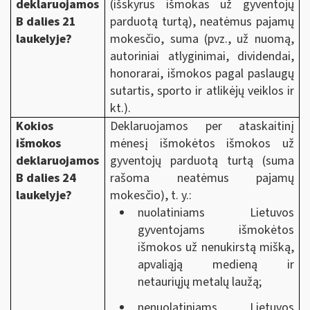
deklaruojamos
(išskyrus išmokas už gyventojų
B dalies 21
parduotą turtą), neatėmus pajamų
laukelyje?
mokesčio, suma (pvz., už nuomą,
autoriniai atlyginimai, dividendai,
honorarai, išmokos pagal paslaugų
sutartis, sporto ir atlikėjų veiklos ir
kt.).
Kokios
Deklaruojamos per ataskaitinį
išmokos
mėnesį išmokėtos išmokos už
deklaruojamos
gyventojų parduotą turtą (suma
B dalies
24
rašoma neatėmus pajamų
laukelyje?
mokesčio), t. y.:
nuolatiniams Lietuvos
gyventojams išmokėtos
išmokos už nenukirstą mišką,
apvaliąją medieną ir
netauriųjų metalų laužą;
nenuolatiniams Lietuvos