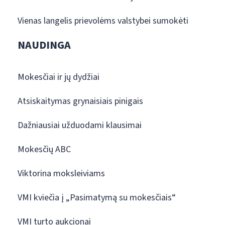
Vienas langelis prievolėms valstybei sumokėti
NAUDINGA
Mokesčiai ir jų dydžiai
Atsiskaitymas grynaisiais pinigais
Dažniausiai užduodami klausimai
Mokesčių ABC
Viktorina moksleiviams
VMI kviečia į „Pasimatymą su mokesčiais“
VMI turto aukcionai