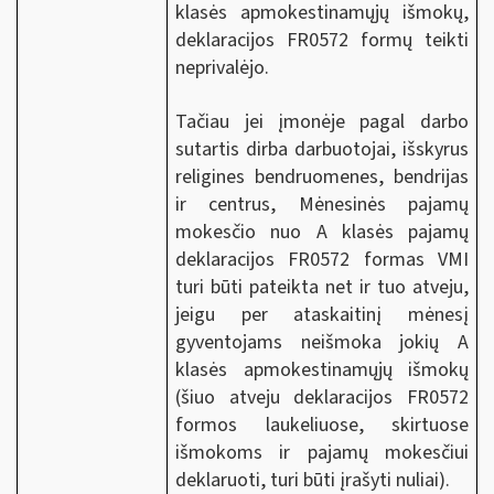
klasės apmokestinamųjų išmokų,
deklaracijos FR0572 formų teikti
neprivalėjo.
Tačiau jei įmonėje pagal darbo
sutartis dirba darbuotojai, išskyrus
religines bendruomenes, bendrijas
ir centrus, Mėnesinės pajamų
mokesčio nuo A klasės pajamų
deklaracijos FR0572 formas VMI
turi būti pateikta net ir tuo atveju,
jeigu per ataskaitinį mėnesį
gyventojams neišmoka jokių A
klasės apmokestinamųjų išmokų
(šiuo atveju deklaracijos FR0572
formos laukeliuose, skirtuose
išmokoms ir pajamų mokesčiui
deklaruoti, turi būti įrašyti nuliai).