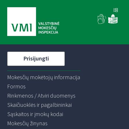
Prisijungti
Mokesčių mokėtojų informacija
Formos
Rinkmenos / Atviri duomenys
Skaičiuoklės ir pagalbininkai
Sąskaitos ir įmokų kodai
Mokesčių žinynas