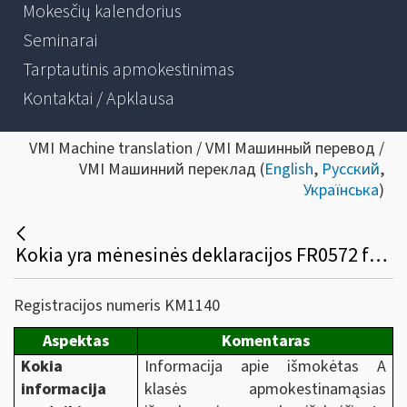
Mokesčių kalendorius
Seminarai
Tarptautinis apmokestinimas
Kontaktai / Apklausa
VMI Machine translation / VMI Машинный перевод /
VMI Машинний переклад (
English
,
Русский
,
Українська
)
Kokia yra mėnesinės deklaracijos FR0572 formos pildymo, teikimo ir tikslinimo tvarka 2017 m.?
Registracijos numeris KM1140
Aspektas
Komentaras
Kokia
Informacija apie išmokėtas A
informacija
klasės apmokestinamąsias