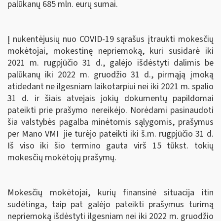
palūkanų 685 mln. eurų sumai.
Į nukentėjusių nuo COVID-19 sąrašus įtraukti mokesčių
mokėtojai, mokestinę nepriemoką, kuri susidarė iki
2021 m. rugpjūčio 31 d., galėjo išdėstyti dalimis be
palūkanų iki 2022 m. gruodžio 31 d., pirmąją įmoką
atidedant ne ilgesniam laikotarpiui nei iki 2021 m. spalio
31 d. ir šiais atvejais jokių dokumentų papildomai
pateikti prie prašymo nereikėjo. Norėdami pasinaudoti
šia valstybės pagalba minėtomis sąlygomis, prašymus
per Mano VMI jie turėjo pateikti iki š.m. rugpjūčio 31 d.
Iš viso iki šio termino gauta virš 15 tūkst. tokių
mokesčių mokėtojų prašymų.
Mokesčių mokėtojai, kurių finansinė situacija itin
sudėtinga, taip pat galėjo pateikti prašymus turimą
nepriemoką išdėstyti ilgesniam nei iki 2022 m. gruodžio