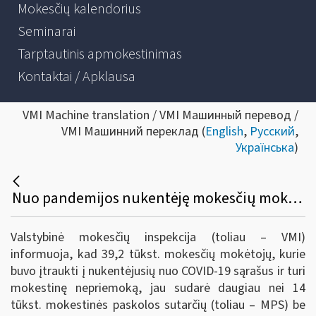
Mokesčių kalendorius
Seminarai
Tarptautinis apmokestinimas
Kontaktai / Apklausa
VMI Machine translation / VMI Машинный перевод /
VMI Машинний переклад (
English
,
Русский
,
Українська
)
Nuo pandemijos nukentėję mokesčių mokėtojai jau sudarė mokestinės paskolos sutarčių be palūkanų 685 mln. eurų sumai
Valstybinė mokesčių inspekcija (toliau – VMI)
informuoja, kad 39,2 tūkst. mokesčių mokėtojų, kurie
buvo įtraukti į nukentėjusių nuo COVID-19 sąrašus ir turi
mokestinę nepriemoką, jau sudarė daugiau nei 14
tūkst. mokestinės paskolos sutarčių (toliau – MPS) be