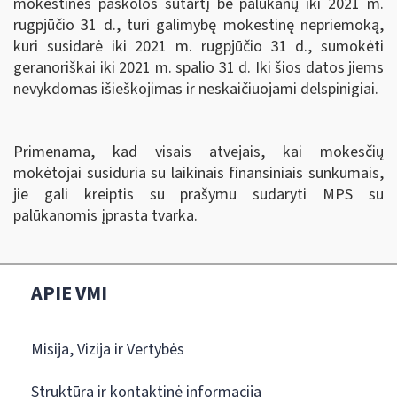
mokestinės paskolos sutartį be palūkanų iki 2021 m.
rugpjūčio 31 d., turi galimybę mokestinę nepriemoką,
kuri susidarė iki 2021 m. rugpjūčio 31 d., sumokėti
geranoriškai iki 2021 m. spalio 31 d. Iki šios datos jiems
nevykdomas išieškojimas ir neskaičiuojami delspinigiai.
Primenama, kad visais atvejais, kai mokesčių
mokėtojai susiduria su laikinais finansiniais sunkumais,
jie gali kreiptis su prašymu sudaryti MPS su
palūkanomis įprasta tvarka.
APIE VMI
Misija, Vizija ir Vertybės
Struktūra ir kontaktinė informacija