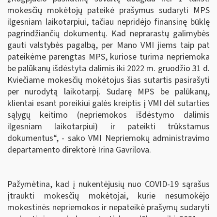
mokesčių mokėtojų pateikė prašymus sudaryti MPS
ilgesniam laikotarpiui, tačiau nepridėjo finansinę būklę
pagrindžiančių dokumentų. Kad neprarastų galimybės
gauti valstybės pagalbą, per Mano VMI jiems taip pat
pateikėme parengtas MPS, kuriose turima nepriemoka
be palūkanų išdėstyta dalimis iki 2022 m. gruodžio 31 d.
Kviečiame mokesčių mokėtojus šias sutartis pasirašyti
per nurodytą laikotarpį. Sudarę MPS be palūkanų,
klientai esant poreikiui galės kreiptis į VMI dėl sutarties
sąlygų keitimo (nepriemokos išdėstymo dalimis
ilgesniam laikotarpiui) ir pateikti trūkstamus
dokumentus“, - sako VMI Nepriemokų administravimo
departamento direktorė Irina Gavrilova.
Pažymėtina, kad į nukentėjusių nuo COVID-19 sąrašus
įtraukti mokesčių mokėtojai, kurie nesumokėjo
mokestinės nepriemokos ir nepateikė prašymų sudaryti