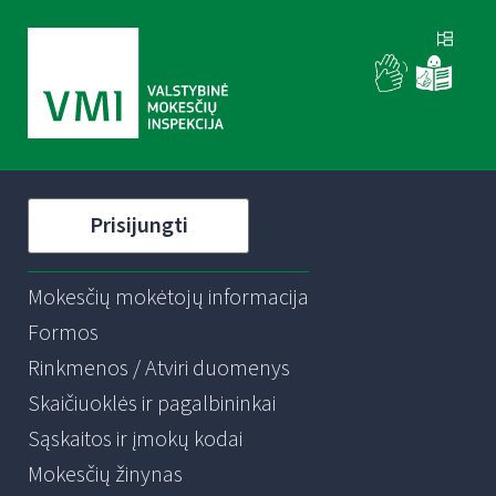
Prisijungti
Mokesčių mokėtojų informacija
Formos
Rinkmenos / Atviri duomenys
Skaičiuoklės ir pagalbininkai
Sąskaitos ir įmokų kodai
Mokesčių žinynas