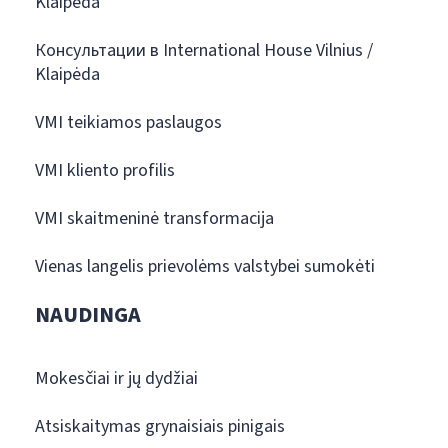
Klaipėda
Консультации в International House Vilnius /
Klaipėda
VMI teikiamos paslaugos
VMI kliento profilis
VMI skaitmeninė transformacija
Vienas langelis prievolėms valstybei sumokėti
NAUDINGA
Mokesčiai ir jų dydžiai
Atsiskaitymas grynaisiais pinigais