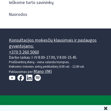
Ieškome turto savininkų
Nuorodos
Konsultacijos mokesčių klausimais ir paslaugos
gyventojams:
+370 5 260 5060
Darbo laikas: I-IV 8.00-17.00, V 8.00-15.45.
Prieššventinę dieną - viena valanda trumpiau.
Kiekvieno mėnesio antrą penktadienį 8.00 val. - 12.00 val.
Mano VMI
Paklausimas per
Valstybinė mokesčių inspekcija prie Lietuvos
U