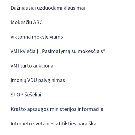
Dažniausiai užduodami klausimai
Mokesčių ABC
Viktorina moksleiviams
VMI kviečia į „Pasimatymą su mokesčiais“
VMI turto aukcionai
Įmonių VDU palyginimas
STOP šešėliui
Krašto apsaugos ministerijos informacija
Interneto svetainės atitikties paraiška