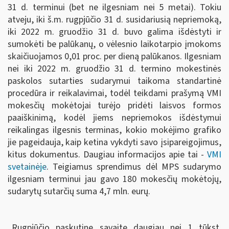
31 d. terminui (bet ne ilgesniam nei 5 metai). Tokiu
atveju, iki š.m. rugpjūčio 31 d. susidariusią nepriemoką,
iki 2022 m. gruodžio 31 d. buvo galima išdėstyti ir
sumokėti be palūkanų, o vėlesnio laikotarpio įmokoms
skaičiuojamos 0,01 proc. per dieną palūkanos. Ilgesniam
nei iki 2022 m. gruodžio 31 d. termino mokestinės
paskolos sutarties sudarymui taikoma standartinė
procedūra ir reikalavimai, todėl teikdami prašymą VMI
mokesčių mokėtojai turėjo pridėti laisvos formos
paaiškinimą, kodėl jiems nepriemokos išdėstymui
reikalingas ilgesnis terminas, kokio mokėjimo grafiko
jie pageidauja, kaip ketina vykdyti savo įsipareigojimus,
kitus dokumentus. Daugiau informacijos apie tai -
VMI
svetainėje
. Teigiamus sprendimus dėl MPS sudarymo
ilgesniam terminui jau gavo 180 mokesčių mokėtojų,
sudarytų sutarčių suma 4,7 mln. eurų.
„Rugpjūčio paskutinę savaitę daugiau nei 1 tūkst.