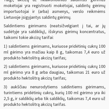
mokėtojai yra registruoti mokėtojai, saldintų gėrimų
importuotojai ir (arba) asmenys, verslo reikmėms
Lietuvoje įsigyjantys saldintų gėrimų.
Saldintiems gėrimams (neatsižvelgiant į tai, ar jų
sudėtyje yra saldiklių), išskyrus gėrimų koncentratus,
taikomi tokie akcizų tarifai:
1) saldintiems gėrimams, kuriuose pridėtinių cukrų 100
ml gėrimo yra mažiau kaip 8 g, taikomas 7,4 euro už
produkto hektolitrą akcizų tarifas;
2) saldintiems gėrimams, kuriuose pridėtinių cukrų 100
ml gėrimo yra 8 g arba daugiau, taikomas 21 euro už
produkto hektolitrą akcizų tarifas;
3) aukščiau nenurodytiems saldintiems gėrimams,
turintiems pridėtinių cukrų, kurių 100 ml gėrimo yra iki
2,5 g, ir saldiklių arba tik saldiklių, taikomas 7,4 euro už
produkto hektolitrą akcizų tarifas.