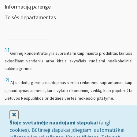
Informaciją parengė
Teisės departamentas
[1]
Gėrimų koncentratai yra suprantami kaip maisto produktai, kuriuos
skiedžiant vandeniu arba kitais skysčiais ruošiami nealkoholiniai
saldinti gėrimai.
[2]
AĮ saldintų gėrimų naudojimas verslo reikmėms suprantamas kaip
jų naudojimas asmens, kuris vykdo ekonominę veiklą, kaip ji apibrėžta
Lietuvos Respublikos pridėtinės vertės mokesčio įstatyme.
Uždaryti
Šioje svetainėje naudojami slapukai
(angl.
cookies). Būtinieji slapukai įdiegiami automatiškai