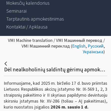
Mokesčių kalendorius
Seminarai
Tarptautinis apmokestinimas
Kontaktai / Apklausa
VMI Machine translation / VMI Машинный перевод /
VMI Машинний переклад (
English
,
Русский
,
Українська
)
Dėl nealkoholinių saldintų gėrimų apmokestinimo akcizais nuo 2026 m. sausio 1 d.
Informuojame, kad 2025 m. birželio 17 d. buvo priimtas
Lietuvos Respublikos akcizų įstatymo Nr. IX-569 1, 2, 3
straipsnių pakeitimo ir II skyriaus papildymo devintuoju
skirsniu įstatymas Nr. XV-286 (toliau – AĮ pakeitimas),
kurio nuostatos įsigalios
2026 m. sausio 1 d.