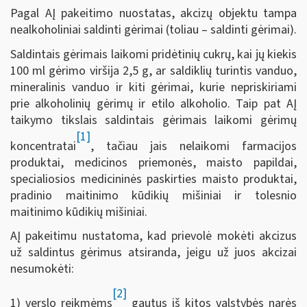
Pagal AĮ pakeitimo nuostatas, akcizų objektu tampa
nealkoholiniai saldinti gėrimai (toliau – saldinti gėrimai).
Saldintais gėrimais laikomi pridėtinių cukrų, kai jų kiekis
100 ml gėrimo viršija 2,5 g, ar saldiklių turintis vanduo,
mineralinis vanduo ir kiti gėrimai, kurie nepriskiriami
prie alkoholinių gėrimų ir etilo alkoholio. Taip pat AĮ
taikymo tikslais saldintais gėrimais laikomi gėrimų
[1]
koncentratai
, tačiau jais nelaikomi farmacijos
produktai, medicinos priemonės, maisto papildai,
specialiosios medicininės paskirties maisto produktai,
pradinio maitinimo kūdikių mišiniai ir tolesnio
maitinimo kūdikių mišiniai.
AĮ pakeitimu nustatoma, kad prievolė mokėti akcizus
už saldintus gėrimus atsiranda, jeigu už juos akcizai
nesumokėti:
[2]
1) verslo reikmėms
gautus iš kitos valstybės narės