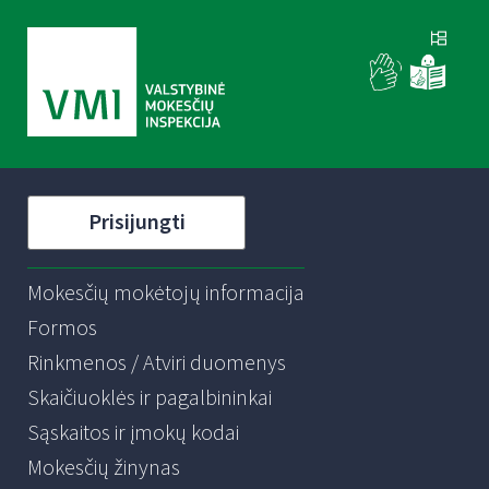
Prisijungti
Mokesčių mokėtojų informacija
Formos
Rinkmenos / Atviri duomenys
Skaičiuoklės ir pagalbininkai
Sąskaitos ir įmokų kodai
Mokesčių žinynas