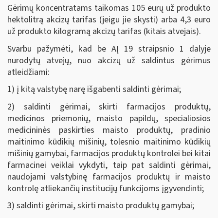
Gėrimų koncentratams taikomas 105 eurų už produkto
hektolitrą akcizų tarifas (jeigu jie skysti) arba 4,3 euro
už produkto kilogramą akcizų tarifas (kitais atvejais).
Svarbu pažymėti, kad be AĮ 19 straipsnio 1 dalyje
nurodytų atvejų, nuo akcizų už saldintus gėrimus
atleidžiami:
1) į kitą valstybę narę išgabenti saldinti gėrimai;
2) saldinti gėrimai, skirti farmacijos produktų,
medicinos priemonių, maisto papildų, specialiosios
medicininės paskirties maisto produktų, pradinio
maitinimo kūdikių mišinių, tolesnio maitinimo kūdikių
mišinių gamybai, farmacijos produktų kontrolei bei kitai
farmacinei veiklai vykdyti, taip pat saldinti gėrimai,
naudojami valstybinę farmacijos produktų ir maisto
kontrolę atliekančių institucijų funkcijoms įgyvendinti;
3) saldinti gėrimai, skirti maisto produktų gamybai;