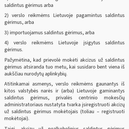
saldintus gėrimus arba
2) verslo reikmėms Lietuvoje pagamintus saldintus
gėrimus, arba
3) importuojamus saldintus gėrimus, arba
4) verslo reikmėms Lietuvoje įsigytus saldintus
gėrimus.
Pažymėtina, kad prievolė mokėti akcizus už saldintus
gėrimus atsiranda tuo metu, kai susidaro bent viena iš
aukščiau nurodytų aplinkybių.
Atitinkamai asmenys, verslo reikmėms gaunantys iš
kitos valstybės narės ir (arba) Lietuvoje gaminantys
saldintus gėrimus, privalės centrinio mokesčių
administratoriaus nustatyta tvarka įsiregistruoti akcizų
už saldintus gėrimus mokėtojais (toliau – registruoti
mokėtojai).
Taigi, akcizų už nealkoholinius saldintus gėrimus