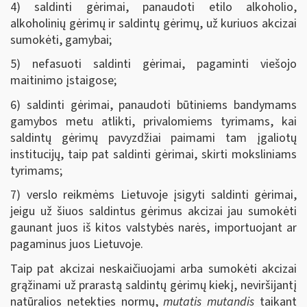
4) saldinti gėrimai, panaudoti etilo alkoholio,
alkoholinių gėrimų ir saldintų gėrimų, už kuriuos akcizai
sumokėti, gamybai;
5) nefasuoti saldinti gėrimai, pagaminti viešojo
maitinimo įstaigose;
6) saldinti gėrimai, panaudoti būtiniems bandymams
gamybos metu atlikti, privalomiems tyrimams, kai
saldintų gėrimų pavyzdžiai paimami tam įgaliotų
institucijų, taip pat saldinti gėrimai, skirti moksliniams
tyrimams;
7) verslo reikmėms Lietuvoje įsigyti saldinti gėrimai,
jeigu už šiuos saldintus gėrimus akcizai jau sumokėti
gaunant juos iš kitos valstybės narės, importuojant ar
pagaminus juos Lietuvoje.
Taip pat akcizai neskaičiuojami arba sumokėti akcizai
grąžinami už prarastą saldintų gėrimų kiekį, neviršijantį
natūralios netekties normų,
mutatis mutandis
taikant