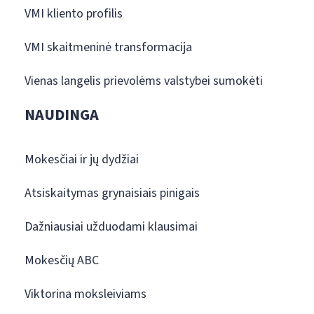
VMI kliento profilis
VMI skaitmeninė transformacija
Vienas langelis prievolėms valstybei sumokėti
NAUDINGA
Mokesčiai ir jų dydžiai
Atsiskaitymas grynaisiais pinigais
Dažniausiai užduodami klausimai
Mokesčių ABC
Viktorina moksleiviams