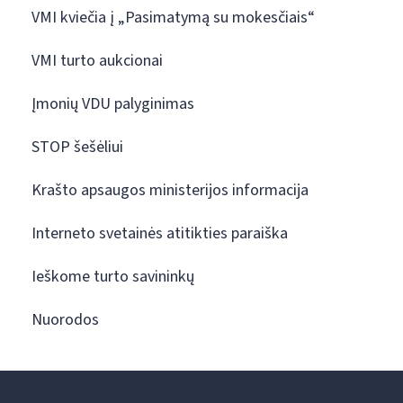
VMI kviečia į „Pasimatymą su mokesčiais“
VMI turto aukcionai
Įmonių VDU palyginimas
STOP šešėliui
Krašto apsaugos ministerijos informacija
Interneto svetainės atitikties paraiška
Ieškome turto savininkų
Nuorodos