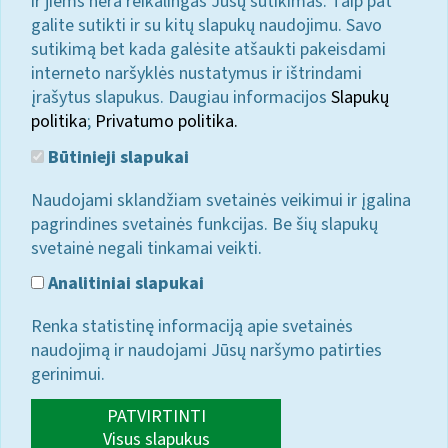
ir jiems nėra reikalingas Jūsų sutikimas. Taip pat
galite sutikti ir su kitų slapukų naudojimu. Savo
sutikimą bet kada galėsite atšaukti pakeisdami
interneto naršyklės nustatymus ir ištrindami
įrašytus slapukus. Daugiau informacijos
Slapukų
politika
;
Privatumo politika.
Būtinieji slapukai
Naudojami sklandžiam svetainės veikimui ir įgalina
pagrindines svetainės funkcijas. Be šių slapukų
svetainė negali tinkamai veikti.
Analitiniai slapukai
Renka statistinę informaciją apie svetainės
naudojimą ir naudojami Jūsų naršymo patirties
gerinimui.
PATVIRTINTI
Visus slapukus