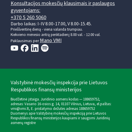
Konsultacijos mokesčių klausimais ir paslaugos
gyventojams:
+370 5 260 5060
Darbo laikas: I-IV 8.00-17.00, V 8.00-15.45.
Prieššventinę dieną - viena valanda trumpiau.
Kiekvieno mėnesio antrą penktadienį 8.00 val. - 12.00 val.
Mano VMI
Paklausimas per
Valstybinė mokesčių inspekcija prie Lietuvos
Respublikos finansų ministerijos
Biudžetinė įstaiga. Juridinio asmens kodas — 188659752,
adresas: Vasario 16-osios g. 14, 01107 Vilnius, Lietuva, el.paštas:
vmi@vmi.lt
, E. pristatymo dėžutės adresas 188659752
Duomenys apie Valstybinę mokesčių inspekciją prie Lietuvos
Respublikos finansų ministerijos kaupiami ir saugomi Juridinių
asmenų registre