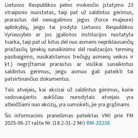
Lietuvos Respublikos pelno mokesčio įstatymo 23
straipsnio nuostatas, taip pat už saldintus gėrimus,
prarastus dėl nenugalimos jėgos (force majeure)
aplinkybių, jeigu tai įrodyta Lietuvos Respublikos
Vyriausybės ar jos įgaliotos institucijos nustatyta
tvarka, taip pat už kitus dėl nuo asmens nepriklausančių
priežasčių (prekių sunaikinimo dėl realizacijos terminų
pasibaigimo, nusikalstamos trečiųjų asmenų veikos ir
kt.) negrįžtamai prarastus ar visiškai sunaikintus
saldintus gėrimus, jeigu asmuo gali pateikti tai
patvirtinančius dokumentus.
Tais atvejais, kai akcizai už saldintus gėrimus, kurie
vadovaujantis aukščiau nurodytais atvejais yra
atleidžiami nuo akcizų, yra sumokėti, jie yra grąžinami.
Šis informacinis pranešimas pateiktas VMI prie FM
2025-06-27 rašte Nr. (18.2-31-2 Mr)
RM-33238
.