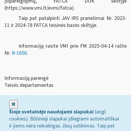
įsipareigojimų, FATCA DUK skiltyje
(https://www.vmi.lt/evmi/fatca).
Taip pat patalpinti JAV IRS pranešimai Nr. 2023-
11 ir 2024-78 FATCA teisinės bazės skiltyje.
Informaciją rasite VMI prie FM 2025-04-14 rašte
Nr.
R-1650
.
Informaciją parengė
Teisės departamentas
Uždaryti
Šioje svetainėje naudojami slapukai
(angl.
cookies). Būtinieji slapukai įdiegiami automatiškai
ir jiems nėra reikalingas Jūsų sutikimas. Taip pat