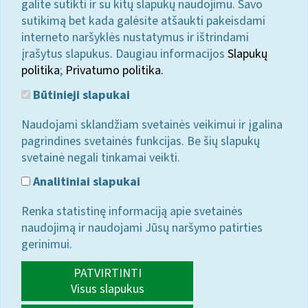
galite sutikti ir su kitų slapukų naudojimu. Savo
sutikimą bet kada galėsite atšaukti pakeisdami
interneto naršyklės nustatymus ir ištrindami
įrašytus slapukus. Daugiau informacijos
Slapukų
politika
;
Privatumo politika.
Būtinieji slapukai
Naudojami sklandžiam svetainės veikimui ir įgalina
pagrindines svetainės funkcijas. Be šių slapukų
svetainė negali tinkamai veikti.
Analitiniai slapukai
Renka statistinę informaciją apie svetainės
naudojimą ir naudojami Jūsų naršymo patirties
gerinimui.
PATVIRTINTI
Visus slapukus