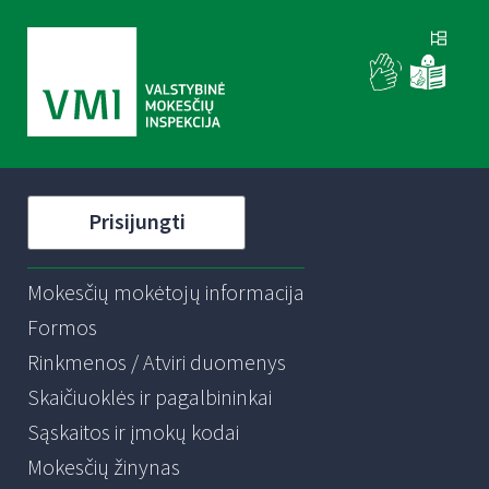
Prisijungti
Mokesčių mokėtojų informacija
Formos
Rinkmenos / Atviri duomenys
Skaičiuoklės ir pagalbininkai
Sąskaitos ir įmokų kodai
Mokesčių žinynas