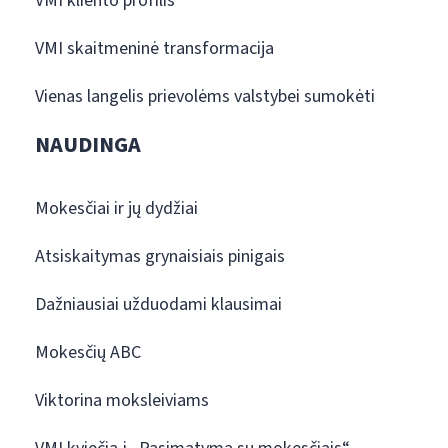
VMI kliento profilis
VMI skaitmeninė transformacija
Vienas langelis prievolėms valstybei sumokėti
NAUDINGA
Mokesčiai ir jų dydžiai
Atsiskaitymas grynaisiais pinigais
Dažniausiai užduodami klausimai
Mokesčių ABC
Viktorina moksleiviams