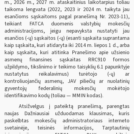
m., 2026 m., 2027 m. ataskaitinius laikotarpius toliau
taikoma lengvata (2022, 2023 ir 2024 m. taikyta jau
esančioms sąskaitoms pagal pranešimą Nr. 2023-11),
teikiant FATCA duomenis valstybių mokesčių
administracijoms, jeigu nepavyksta nustatyti jau
esančios (-ų) sąskaitos (-ų) (esanti sąskaita suprantama
kaip sąskaita, kuri atidaryta iki 2014 m. liepos 1 d., arba
kaip sąskaita, kuri atitinka Pranešimo apie užsienio
asmenų finansines sąskaitas RRC910 formos
užpildymo, tikslinimo ir teikimo taisyklių 6.1 papunktyje
nustatytus reikalavimus) turėtojo (-ų) ar
kontroliuojančių asmenų, JAV piliečių ar nuolatinių
gyventojų federalinių mokesčių mokėtojo
identifikavimo kodų (toliau — MMIN kodas).
Atsižvelgus į pateiktą pranešimą, parengtas
naujas Dažniausiai užduodamas klausimas, kuris
paskelbtas mokesčių administratoriaus interneto
svetainėje, teisinės informacijos, Tarptautinių