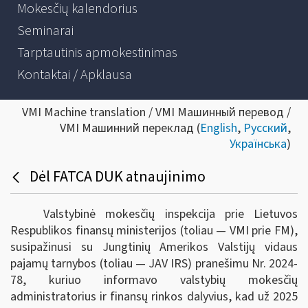
Mokesčių kalendorius
Seminarai
Tarptautinis apmokestinimas
Kontaktai / Apklausa
VMI Machine translation / VMI Машинный перевод /
VMI Машинний переклад (
English
,
Русский
,
Українська
)
Dėl FATCA DUK atnaujinimo
Valstybinė mokesčių inspekcija prie Lietuvos
Respublikos finansų ministerijos (toliau — VMI prie FM),
susipažinusi su Jungtinių Amerikos Valstijų vidaus
pajamų tarnybos (toliau — JAV IRS) pranešimu Nr. 2024-
78, kuriuo informavo valstybių mokesčių
administratorius ir finansų rinkos dalyvius, kad už 2025