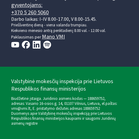
gyventojams:
+370 5 260 5060
Darbo laikas: I-IV 8.00-17.00, V 8.00-15.45.
Prieššventinę dieną - viena valanda trumpiau.
Kiekvieno mėnesio antrą penktadienį 8.00 val. - 12.00 val.
Mano VMI
Paklausimas per
Valstybinė mokesčių inspekcija prie Lietuvos
Respublikos finansų ministerijos
Biudžetinė įstaiga. Juridinio asmens kodas — 188659752,
adresas: Vasario 16-osios g. 14, 01107 Vilnius, Lietuva, el.paštas:
vmi@vmi.lt
, E. pristatymo dėžutės adresas 188659752
Duomenys apie Valstybinę mokesčių inspekciją prie Lietuvos
Respublikos finansų ministerijos kaupiami ir saugomi Juridinių
asmenų registre