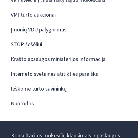
VMI kviečia į „Pasimatymą su mokesčiais“
VMI turto aukcionai
Įmonių VDU palyginimas
STOP šešėliui
Krašto apsaugos ministerijos informacija
Interneto svetainės atitikties paraiška
Ieškome turto savininkų
Nuorodos
Konsultacijos mokesčių klausimais ir paslaugos