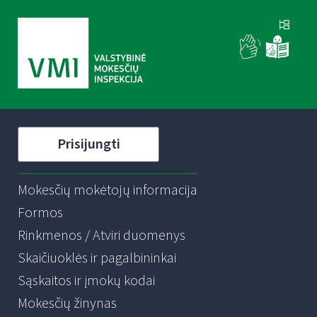
Prisijungti
Mokesčių mokėtojų informacija
Formos
Rinkmenos / Atviri duomenys
Skaičiuoklės ir pagalbininkai
Sąskaitos ir įmokų kodai
Mokesčių žinynas