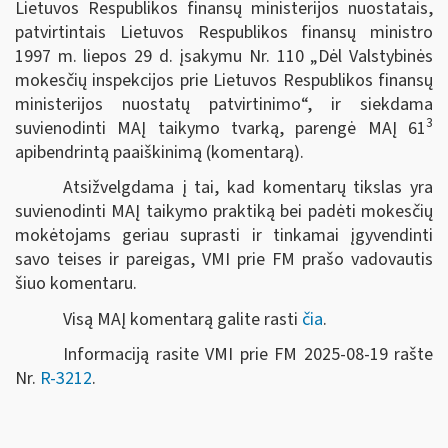
Lietuvos Respublikos finansų ministerijos nuostatais,
patvirtintais Lietuvos Respublikos finansų ministro
1997 m. liepos 29 d. įsakymu Nr. 110 „Dėl Valstybinės
mokesčių inspekcijos prie Lietuvos Respublikos finansų
ministerijos nuostatų patvirtinimo“, ir siekdama
3
suvienodinti MAĮ taikymo tvarką, parengė MAĮ 61
apibendrintą paaiškinimą (komentarą).
Atsižvelgdama į tai, kad komentarų tikslas yra
suvienodinti MAĮ taikymo praktiką bei padėti mokesčių
mokėtojams geriau suprasti ir tinkamai įgyvendinti
savo teises ir pareigas, VMI prie FM prašo vadovautis
šiuo komentaru.
Visą MAĮ komentarą galite rasti
čia
.
Informaciją rasite VMI prie FM 2025-08-19 rašte
Nr.
R-3212
.