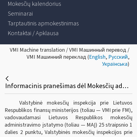
Mokesčių kalendorius
Seminarai
Tarptautinis apmokestinimas
Kontaktai / Apklausa
VMI Machine translation / VMI Машинный перевод /
VMI Машинний переклад (
English
,
Русский
,
Українська
)
Informacinis pranešimas dėl Mokesčių administravimo įstatymo 61-3 straipsnio apibendrinto paaiškinimo (komentaro)
Valstybinė mokesčių inspekcija prie Lietuvos
Respublikos finansų ministerijos (toliau — VMI prie FM),
vadovaudamasi Lietuvos Respublikos mokesčių
administravimo įstatymo (toliau — MAĮ) 25 straipsnio 1
dalies 2 punktu, Valstybinės mokesčių inspekcijos prie