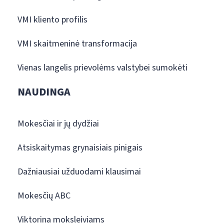
VMI kliento profilis
VMI skaitmeninė transformacija
Vienas langelis prievolėms valstybei sumokėti
NAUDINGA
Mokesčiai ir jų dydžiai
Atsiskaitymas grynaisiais pinigais
Dažniausiai užduodami klausimai
Mokesčių ABC
Viktorina moksleiviams