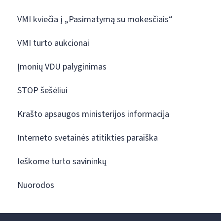
VMI kviečia į „Pasimatymą su mokesčiais“
VMI turto aukcionai
Įmonių VDU palyginimas
STOP šešėliui
Krašto apsaugos ministerijos informacija
Interneto svetainės atitikties paraiška
Ieškome turto savininkų
Nuorodos