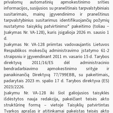
privalomų automatinių apmokestinimo srities
informacijos, susijusios su praneštinais tarpvalstybiniais
susitarimais, mainų įgyvendinimo ir praneštinus
tarpvalstybinius susitarimus identifikuojančių požymių
nustatymo taisyklių patvirtinimo“ pakeitimo (toliau −
Įsakymas Nr. VA-128), kuris įsigalioja 2026 m. sausio 1
d.
Įsakymas Nr. VA-128 priimtas vadovaujantis Lietuvos
Respublikos mokesčių administravimo įstatymo 61-2
straipsniu ir įgyvendinant 2011 m. vasario 15 d. Tarybos
direktyvą 2011/16/ES dėl administracinio
bendradarbiavimo apmokestinimo srityje ir
panaikinančią Direktyvą 77/799EBB, su pakeitimais,
padarytais 2023 m. spalio 17 d. Tarybos direktyva (ES)
2023/2226.
Įsakymu Nr. VA-128 iki šiol galiojusios taisyklės
išdėstytos nauja redakcija, pakeičiant teisės akto
struktūrinę formą – vietoje Taisyklių patvirtintas
Tvarkos aprašas ir atitinkamai pakeistas teisės akto