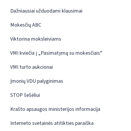
Dažniausiai užduodami klausimai
Mokesčių ABC
Viktorina moksleiviams
VMI kviečia į „Pasimatymą su mokesčiais“
VMI turto aukcionai
Įmonių VDU palyginimas
STOP šešėliui
Krašto apsaugos ministerijos informacija
Interneto svetainės atitikties paraiška