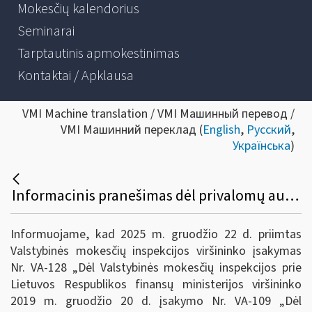
Mokesčių kalendorius
Seminarai
Tarptautinis apmokestinimas
Kontaktai / Apklausa
VMI Machine translation / VMI Машинный перевод /
VMI Машинний переклад (
English
,
Русский
,
Українська
)
Informacinis pranešimas dėl privalomų automatinių apmokestinimo srities informacijos, susijusios su praneštinais tarpvalstybiniais susitarimais, mainų įgyvendinimo ir praneštinus tarpvalstybinius susitarimus identifikuojančių požymių nustatymo taisyklių patvirtinimo pakeitimo
Informuojame, kad 2025 m. gruodžio 22 d. priimtas
Valstybinės mokesčių inspekcijos viršininko įsakymas
Nr. VA-128 „Dėl Valstybinės mokesčių inspekcijos prie
Lietuvos Respublikos finansų ministerijos viršininko
2019 m. gruodžio 20 d. įsakymo Nr. VA-109 „Dėl