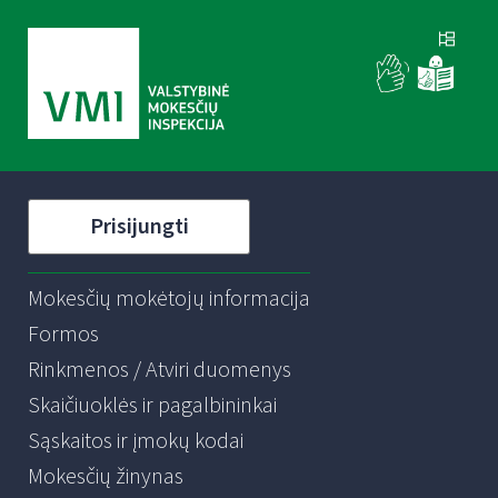
Prisijungti
Mokesčių mokėtojų informacija
Formos
Rinkmenos / Atviri duomenys
Skaičiuoklės ir pagalbininkai
Sąskaitos ir įmokų kodai
Mokesčių žinynas