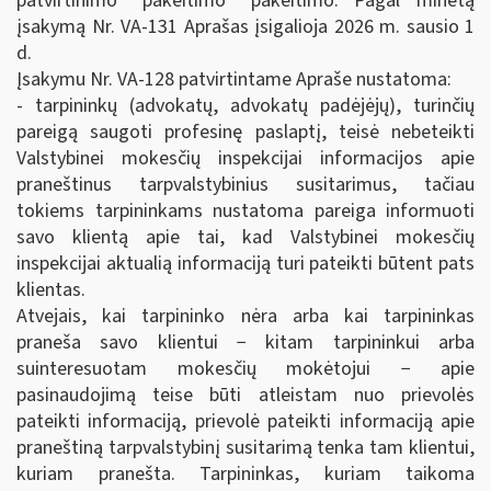
patvirtinimo“ pakeitimo“ pakeitimo. Pagal minėtą
įsakymą Nr. VA-131 Aprašas įsigalioja 2026 m. sausio 1
d.
Įsakymu Nr. VA-128 patvirtintame Apraše nustatoma:
- tarpininkų (advokatų, advokatų padėjėjų), turinčių
pareigą saugoti profesinę paslaptį, teisė nebeteikti
Valstybinei mokesčių inspekcijai informacijos apie
praneštinus tarpvalstybinius susitarimus, tačiau
tokiems tarpininkams nustatoma pareiga informuoti
savo klientą apie tai, kad Valstybinei mokesčių
inspekcijai aktualią informaciją turi pateikti būtent pats
klientas.
Atvejais, kai tarpininko nėra arba kai tarpininkas
praneša savo klientui − kitam tarpininkui arba
suinteresuotam mokesčių mokėtojui − apie
pasinaudojimą teise būti atleistam nuo prievolės
pateikti informaciją, prievolė pateikti informaciją apie
praneštiną tarpvalstybinį susitarimą tenka tam klientui,
kuriam pranešta. Tarpininkas, kuriam taikoma