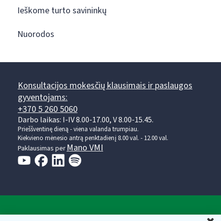
Ieškome turto savininkų
Nuorodos
Konsultacijos mokesčių klausimais ir paslaugos
gyventojams:
+370 5 260 5060
Darbo laikas: I-IV 8.00-17.00, V 8.00-15.45.
Prieššventinę dieną - viena valanda trumpiau.
Kiekvieno mėnesio antrą penktadienį 8.00 val. - 12.00 val.
Mano VMI
Paklausimas per
Valstybinė mokesčių inspekcija prie Lietuvos
U