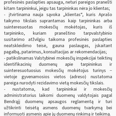
profesinės paslapties apsauga, neturi pareigos pranešti
kitam tarpininkui, jeigu tas tarpininkas nėra jo klientas;
- įtvirtinama nauja sąvoka „klientas“, kuris Aprašo
taikymo tikslais suprantamas kaip tarpininkas arba
suinteresuotas mokesčių mokėtojas, kuris iš
tarpininko, kuriam praneštino tarpvalstybinio
susitarimo atžvilgiu taikoma profesinės paslapties
neatskleidimo teisė, gauna paslaugas, įskaitant
pagalbą, patarimus, konsultacijas ar rekomendacijas;
- patikslinamas Valstybinei mokesčių inspekcijai teiktinų
identifikacinių duomenų apie tarpininkus ir
suinteresuotuosius mokesčių mokėtojus turinys −
vietoje gyvenamosios vietos (adreso) nustatoma
pareiga nurodyti rezidavimo vietą mokesčių tikslais.
- nustatoma, kad tarpininkai ir mokesčių
administratorius laikomi duomenų valdytojais pagal
Bendrąjį duomenų apsaugos reglamentą ir turi
užtikrinti teisėtą asmens duomenų tvarkymą bei
informuoti asmenis apie jų duomenų rinkimą ir teikimą.