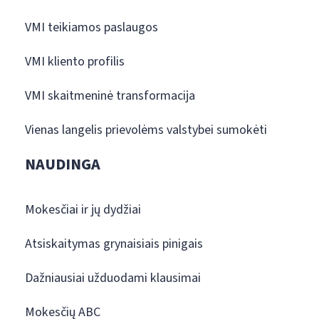
VMI teikiamos paslaugos
VMI kliento profilis
VMI skaitmeninė transformacija
Vienas langelis prievolėms valstybei sumokėti
NAUDINGA
Mokesčiai ir jų dydžiai
Atsiskaitymas grynaisiais pinigais
Dažniausiai užduodami klausimai
Mokesčių ABC