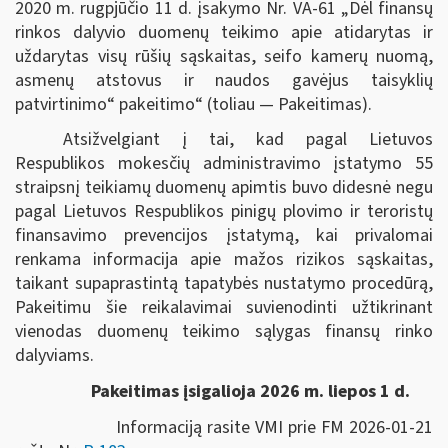
2020 m. rugpjūčio 11 d. įsakymo Nr. VA-61 „Dėl finansų
rinkos dalyvio duomenų teikimo apie atidarytas ir
uždarytas visų rūšių sąskaitas, seifo kamerų nuomą,
asmenų atstovus ir naudos gavėjus taisyklių
patvirtinimo“ pakeitimo“ (toliau — Pakeitimas).
Atsižvelgiant į tai, kad pagal Lietuvos
Respublikos mokesčių administravimo įstatymo 55
straipsnį teikiamų duomenų apimtis buvo didesnė negu
pagal Lietuvos Respublikos pinigų plovimo ir teroristų
finansavimo prevencijos įstatymą, kai privalomai
renkama informacija apie mažos rizikos sąskaitas,
taikant supaprastintą tapatybės nustatymo procedūrą,
Pakeitimu šie reikalavimai suvienodinti užtikrinant
vienodas duomenų teikimo sąlygas finansų rinko
dalyviams.
Pakeitimas įsigalioja 2026 m. liepos 1 d.
Informaciją rasite VMI prie FM 2026-01-21