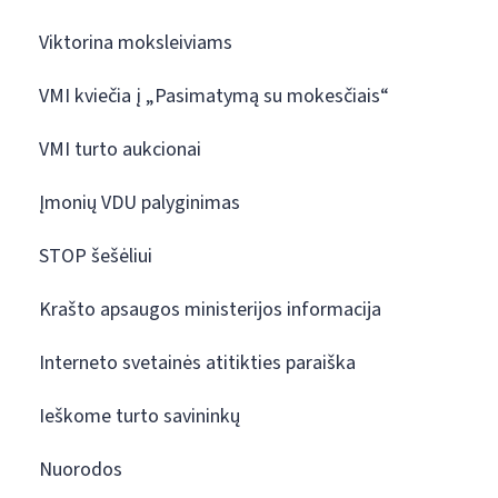
Viktorina moksleiviams
VMI kviečia į „Pasimatymą su mokesčiais“
VMI turto aukcionai
Įmonių VDU palyginimas
STOP šešėliui
Krašto apsaugos ministerijos informacija
Interneto svetainės atitikties paraiška
Ieškome turto savininkų
Nuorodos