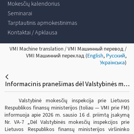
Mokesčių kalendorius
Seminarai
Tarptautinis apmokestinimas
Kontaktai / Apklausa
VMI Machine translation / VMI Машинный перевод /
VMI Машинний переклад (
English
,
Русский
,
Українська
)
Informacinis pranešimas dėl Valstybinės mokesčių inspekcijos prie Lietuvos Respublikos finansų ministerijos viršininko 2020 m. rugpjūčio 11 d. įsakymo Nr. VA-61 „Dėl finansų rinkos dalyvio duomenų teikimo apie atidarytas ir uždarytas visų rūšių sąskaitas, seifo kamerų nuomą, asmenų atstovus ir naudos gavėjus taisyklių patvirtinimo“ pakeitimo
Valstybinė mokesčių inspekcija prie Lietuvos
Respublikos finansų ministerijos (toliau — VMI prie FM)
informuoja apie 2026 m. sausio 16 d. priimtą įsakymą
Nr. VA-7 „Dėl Valstybinės mokesčių inspekcijos prie
Lietuvos Respublikos finansų ministerijos viršininko