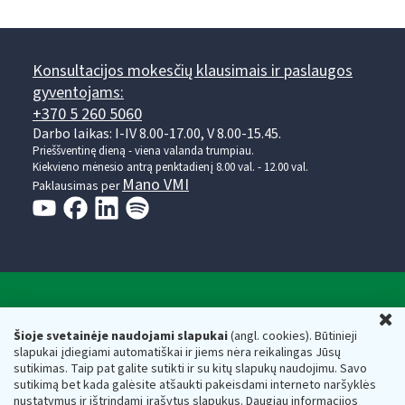
Konsultacijos mokesčių klausimais ir paslaugos
gyventojams:
+370 5 260 5060
Darbo laikas: I-IV 8.00-17.00, V 8.00-15.45.
Prieššventinę dieną - viena valanda trumpiau.
Kiekvieno mėnesio antrą penktadienį 8.00 val. - 12.00 val.
Mano VMI
Paklausimas per
Valstybinė mokesčių inspekcija prie Lietuvos
U
Respublikos finansų ministerijos
Šioje svetainėje naudojami slapukai
(angl. cookies). Būtinieji
slapukai įdiegiami automatiškai ir jiems nėra reikalingas Jūsų
Biudžetinė įstaiga. Juridinio asmens kodas — 188659752,
sutikimas. Taip pat galite sutikti ir su kitų slapukų naudojimu. Savo
adresas: Vasario 16-osios g. 14, 01107 Vilnius, Lietuva, el.paštas:
sutikimą bet kada galėsite atšaukti pakeisdami interneto naršyklės
vmi@vmi.lt
, E. pristatymo dėžutės adresas 188659752
nustatymus ir ištrindami įrašytus slapukus. Daugiau informacijos