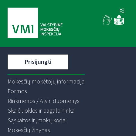
Prisijungti
Mokesčių mokėtojų informacija
Formos
Rinkmenos / Atviri duomenys
Skaičiuoklės ir pagalbininkai
Sąskaitos ir įmokų kodai
Mokesčių žinynas