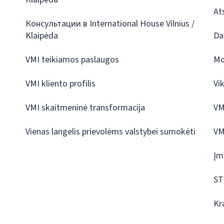
At
Консультации в International House Vilnius /
Klaipėda
Da
VMI teikiamos paslaugos
Mo
VMI kliento profilis
Vi
VMI skaitmeninė transformacija
VM
Vienas langelis prievolėms valstybei sumokėti
VM
Įm
ST
Kr