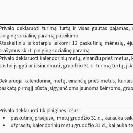
Privalo deklaruoti turimą turtą ir visas gautas pajamas, s
piniginę socialinę paramą pateikimo.
Ataskaitiniu laikotarpiu laikomi 12 paskutinių mėnesių, ė
prašymus skirti piniginę socialinę paramą.
Privalo deklaruoti kalendorinių metų, einančių prieš metus,
būstui įsigyti ar išsinuomoti, gruodžio 31 d. turimą turtą, į
Deklaruoja kalendorinių metų, einančių prieš metus, kuriai
paskatą pirmąjį būstą įsigyjančioms jaunoms šeimoms, gruod
Privalo deklaruoti tik pinigines lėšas:
paskutinių praėjusių metų gruodžio 31 d., kai auka te
užpraeitų kalendorinių metų gruodžio 31 d., kai auka t