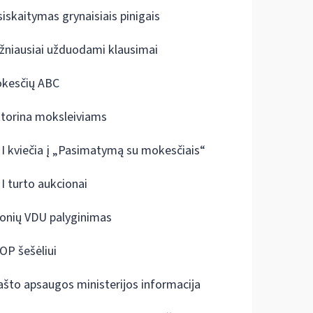
siskaitymas grynaisiais pinigais
žniausiai užduodami klausimai
kesčių ABC
ktorina moksleiviams
I kviečia į „Pasimatymą su mokesčiais“
I turto aukcionai
onių VDU palyginimas
OP šešėliui
ašto apsaugos ministerijos informacija