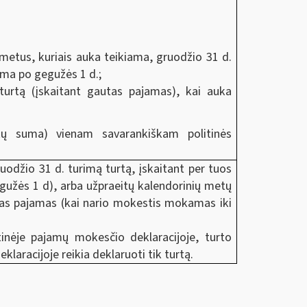
 metus, kuriais auka teikiama, gruodžio 31 d.
ama po gegužės 1 d.;
turtą (įskaitant gautas pajamas), kai auka
ų suma) vienam savarankiškam politinės
uodžio 31 d. turimą turtą, įskaitant per tuos
žės 1 d), arba užpraeitų kalendorinių metų
tas pajamas (kai nario mokestis mokamas iki
nėje pajamų mokesčio deklaracijoje, turto
klaracijoje reikia deklaruoti tik turtą.