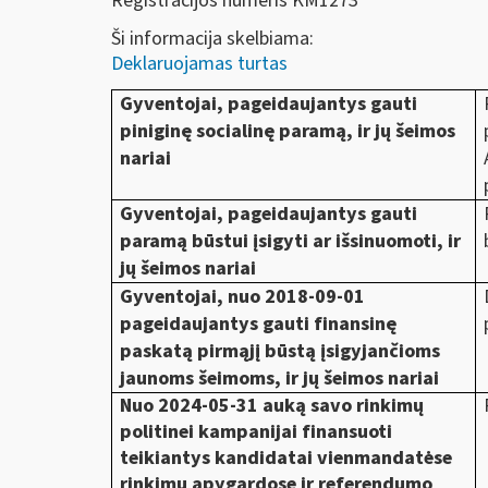
Registracijos numeris KM1273
Ši informacija skelbiama:
Deklaruojamas turtas
Gyventojai, pageidaujantys gauti
piniginę socialinę paramą, ir jų šeimos
nariai
Gyventojai, pageidaujantys gauti
paramą būstui įsigyti ar išsinuomoti, ir
jų šeimos nariai
Gyventojai, nuo 2018-09-01
pageidaujantys gauti finansinę
paskatą pirmąjį būstą įsigyjančioms
jaunoms šeimoms, ir jų šeimos nariai
Nuo 2024-05-31 auką savo rinkimų
politinei kampanijai finansuoti
teikiantys kandidatai vienmandatėse
rinkimų apygardose ir referendumo