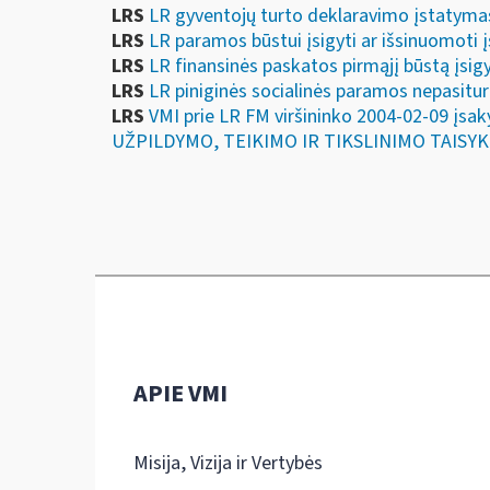
LRS
LR gyventojų turto deklaravimo įstatyma
LRS
LR paramos būstui įsigyti ar išsinuomoti
LRS
LR finansinės paskatos pirmąjį būstą įs
LRS
LR piniginės socialinės paramos nepasit
LRS
VMI prie LR FM viršininko 2004-02-09
UŽPILDYMO, TEIKIMO IR TIKSLINIMO TAISY
APIE VMI
Misija, Vizija ir Vertybės