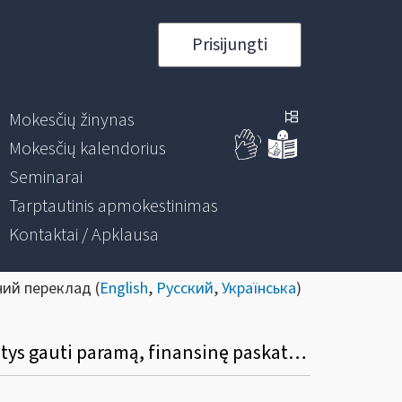
Prisijungti
Mokesčių žinynas
Mokesčių kalendorius
Seminarai
Tarptautinis apmokestinimas
Kontaktai / Apklausa
ний переклад (
English
,
Русский
,
Українська
)
Kurio ataskaitinio laikotarpio turimą turtą privalo deklaruoti gyventojai, pageidaujantys gauti paramą, finansinę paskatą pirmąjį būstą įsigyjančioms jaunoms šeimoms, auką savo rinkimų politinei kampanijai finansuoti teikiantys kandidatai vienmandatėse rinkimų apygardose ir referendumo iniciatoriai, politinės organizacijos nariai, mokantys politinės organizacijos nario mokestį?