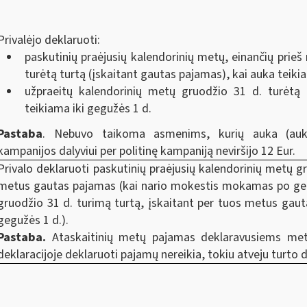
Privalėjo deklaruoti:
paskutinių praėjusių kalendorinių metų, einančių prieš
turėtą turtą (įskaitant gautas pajamas), kai auka teiki
užpraeitų kalendorinių metų gruodžio 31 d. turėtą 
teikiama iki gegužės 1 d.
Pastaba
. Nebuvo taikoma asmenims, kurių auka (auk
kampanijos dalyviui per politinę kampaniją neviršijo 12 Eur.
Privalo deklaruoti paskutinių praėjusių kalendorinių metų gr
metus gautas pajamas (kai nario mokestis mokamas po gegu
gruodžio 31 d. turimą turtą, įskaitant per tuos metus gau
gegužės 1 d.).
Pastaba.
Ataskaitinių metų pajamas deklaravusiems meti
deklaracijoje deklaruoti pajamų nereikia, tokiu atveju turto de