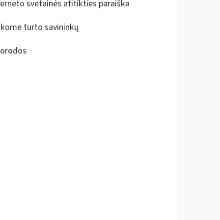
terneto svetainės atitikties paraiška
škome turto savininkų
orodos