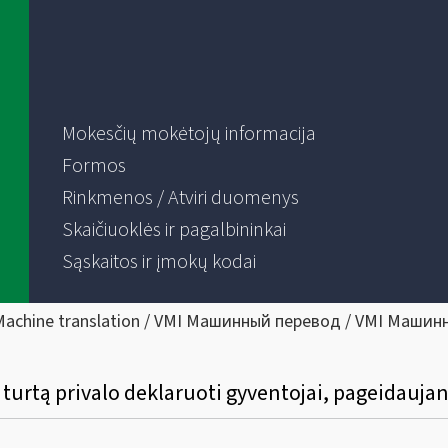
Mokesčių mokėtojų informacija
Formos
Rinkmenos / Atviri duomenys
Skaičiuoklės ir pagalbininkai
Sąskaitos ir įmokų kodai
Machine translation / VMI Машинный перевод / VMI Машин