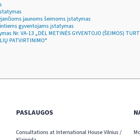
s
 įstatymas
igyjančioms jaunoms šeimoms įstatymas
urintiems gyventojams įstatymas
 įsakymas Nr. VA-13 „DĖL METINĖS GYVENTOJO (ŠEIMOS) T
KLIŲ PATVIRTINIMO“
PASLAUGOS
N
Consultations at International House Vilnius /
Mo
Klaipėda