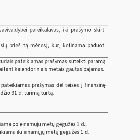
avivaldybei pareikalavus, iki prašymo skirti
jusių prieš tą mėnesį, kurį ketinama paduoti
 kuriais pateikiamas prašymas suteikti paramą
skaitant kalendoriniais metais gautas pajamas.
s pateikiamas prašymas dėl teisės į finansinę
žio 31 d. turimą turtą.
ikiama po einamųjų metų gegužės 1 d.;
eikiama iki einamųjų metų gegužės 1 d.