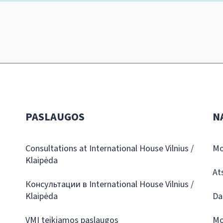
PASLAUGOS
N
Consultations at International House Vilnius /
Mo
Klaipėda
At
Консультации в International House Vilnius /
Klaipėda
Da
VMI teikiamos paslaugos
Mo