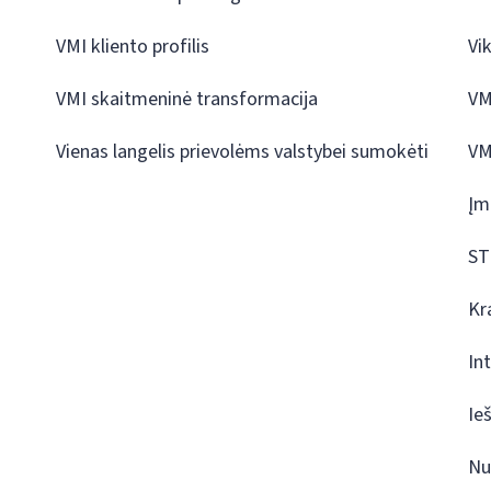
VMI kliento profilis
Vi
VMI skaitmeninė transformacija
VM
Vienas langelis prievolėms valstybei sumokėti
VM
Įm
ST
Kr
In
Ie
Nu