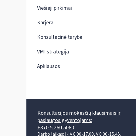
Viešieji pirkimai
Karjera
Konsultacinė taryba
VMI strategija
Apklausos
Konsultacijos mokesčių klausimais ir
paslaugos gyventojams:
+370 5 260 5060
Darbo laikas: I-IV 8.00-17.00, V 8.00-15.45.