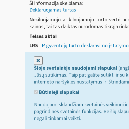
Ši informacija skelbiama:
Deklaruojamas turtas
Nekilnojamojo ar kilnojamojo turto vertė nur
kainos, tai tas daiktas nurodomas tikrąja rink
Teises aktai
LRS
LR gyventojų turto deklaravimo įstatymo 
Uždaryti
Šioje svetainėje naudojami slapukai
(angl
Jūsų sutikimas. Taip pat galite sutikti ir s
interneto naršyklės nustatymus ir ištrindam
Būtinieji slapukai
Naudojami sklandžiam svetainės veikimui ir 
pagrindines svetainės funkcijas. Be šių slap
negali tinkamai veikti.