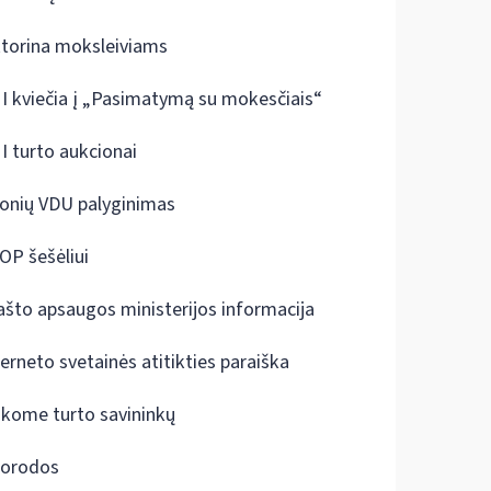
ktorina moksleiviams
I kviečia į „Pasimatymą su mokesčiais“
I turto aukcionai
onių VDU palyginimas
OP šešėliui
ašto apsaugos ministerijos informacija
terneto svetainės atitikties paraiška
škome turto savininkų
orodos