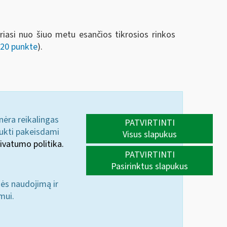
riasi nuo šiuo metu esančios tikrosios rinkos
 20 punkte
).
 nėra reikalingas
PATVIRTINTI
aukti pakeisdami
Visus slapukus
ivatumo politika.
PATVIRTINTI
Pasirinktus slapukus
nės naudojimą ir
mui.