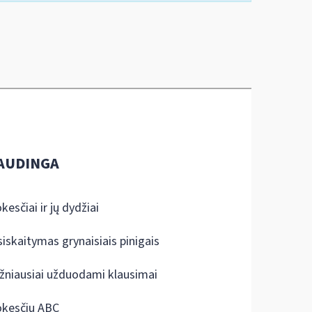
AUDINGA
kesčiai ir jų dydžiai
siskaitymas grynaisiais pinigais
žniausiai užduodami klausimai
kesčių ABC