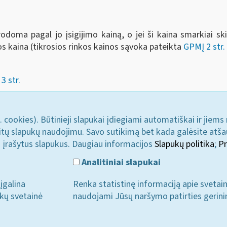
odoma pagal jo įsigijimo kainą, o jei ši kaina smarkiai ski
os kaina (tikrosios rinkos kainos sąvoka pateikta
GPMĮ 2 str.
3 str.
. cookies). Būtinieji slapukai įdiegiami automatiškai ir jiems
u kitų slapukų naudojimu. Savo sutikimą bet kada galėsite atš
i įrašytus slapukus. Daugiau informacijos
Slapukų politika
;
Pr
Analitiniai slapukai
įgalina
Renka statistinę informaciją apie svetai
ukų svetainė
naudojami Jūsų naršymo patirties gerini