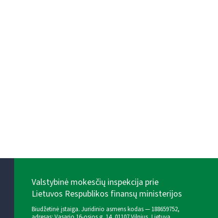
Valstybinė mokesčių inspekcija prie
Lietuvos Respublikos finansų ministerijos
Biudžetinė įstaiga. Juridinio asmens kodas — 188659752,
adresas: Vasario 16-osios g. 14, 01107 Vilnius, Lietuva,