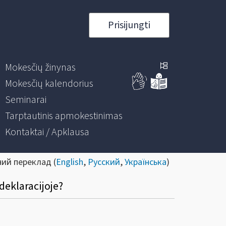
Prisijungti
Mokesčių žinynas
Mokesčių kalendorius
Seminarai
Tarptautinis apmokestinimas
Kontaktai / Apklausa
ний переклад (
English
,
Русский
,
Українська
)
deklaracijoje?