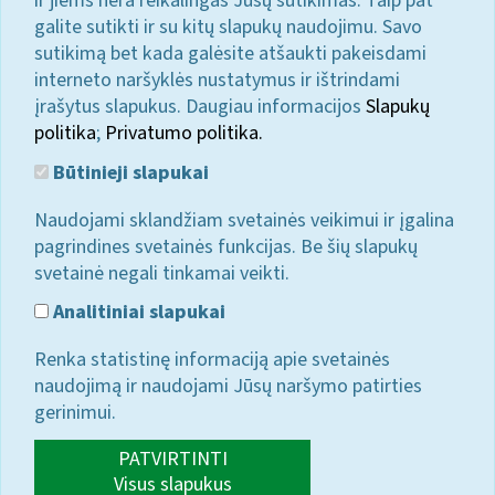
ir jiems nėra reikalingas Jūsų sutikimas. Taip pat
galite sutikti ir su kitų slapukų naudojimu. Savo
sutikimą bet kada galėsite atšaukti pakeisdami
interneto naršyklės nustatymus ir ištrindami
įrašytus slapukus. Daugiau informacijos
Slapukų
politika
;
Privatumo politika.
Būtinieji slapukai
Naudojami sklandžiam svetainės veikimui ir įgalina
pagrindines svetainės funkcijas. Be šių slapukų
svetainė negali tinkamai veikti.
Analitiniai slapukai
Renka statistinę informaciją apie svetainės
naudojimą ir naudojami Jūsų naršymo patirties
gerinimui.
PATVIRTINTI
Visus slapukus