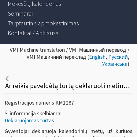
Mokesčių kalendorius
Seminarai
Tarptautinis apmokestinimas
Kontaktai / Apklausa
VMI Machine translation / VMI Машинный перевод /
VMI Машинний переклад (
English
,
Русский
,
Українська
)
Ar reikia paveldėtą turtą deklaruoti metinėje turto deklaracijoje, jeigu gyventojas paveldėjo turtą, tačiau iki kalendorinių metų gruodžio 31 d. paveldėjimo procedūros nebuvo baigtos?
Registracijos numeris KM1287
Ši informacija skelbiama:
Deklaruojamas turtas
Gyventojai deklaruoja kalendorinių metų, už kuriuos