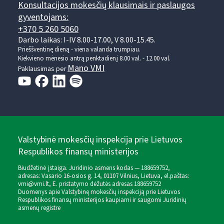
Konsultacijos mokesčių klausimais ir paslaugos
gyventojams:
+370 5 260 5060
Darbo laikas: I-IV 8.00-17.00, V 8.00-15.45.
Prieššventinę dieną - viena valanda trumpiau.
Kiekvieno mėnesio antrą penktadienį 8.00 val. - 12.00 val.
Mano VMI
Paklausimas per
Valstybinė mokesčių inspekcija prie Lietuvos
Respublikos finansų ministerijos
Biudžetinė įstaiga. Juridinio asmens kodas — 188659752,
adresas: Vasario 16-osios g. 14, 01107 Vilnius, Lietuva, el.paštas:
vmi@vmi.lt
, E. pristatymo dėžutės adresas 188659752
Duomenys apie Valstybinę mokesčių inspekciją prie Lietuvos
Respublikos finansų ministerijos kaupiami ir saugomi Juridinių
asmenų registre