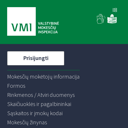
Prisijungti
Mokesčių mokėtojų informacija
Formos
Rinkmenos / Atviri duomenys
Skaičiuoklės ir pagalbininkai
Sąskaitos ir įmokų kodai
Mokesčių žinynas