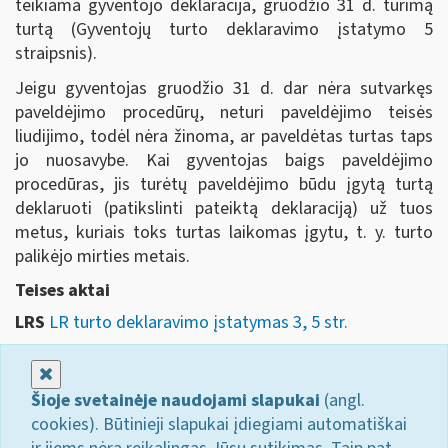
teikiama gyventojo deklaracija, gruodžio 31 d. turimą
turtą (Gyventojų turto deklaravimo įstatymo 5
straipsnis).
Jeigu gyventojas gruodžio 31 d. dar nėra sutvarkęs
paveldėjimo procedūrų, neturi paveldėjimo teisės
liudijimo, todėl nėra žinoma, ar paveldėtas turtas taps
jo nuosavybe. Kai gyventojas baigs paveldėjimo
procedūras, jis turėtų paveldėjimo būdu įgytą turtą
deklaruoti (patikslinti pateiktą deklaraciją) už tuos
metus, kuriais toks turtas laikomas įgytu, t. y. turto
palikėjo mirties metais.
Teises aktai
LRS
LR turto deklaravimo įstatymas 3, 5 str.
Uždaryti
Šioje svetainėje naudojami slapukai
(angl.
cookies). Būtinieji slapukai įdiegiami automatiškai