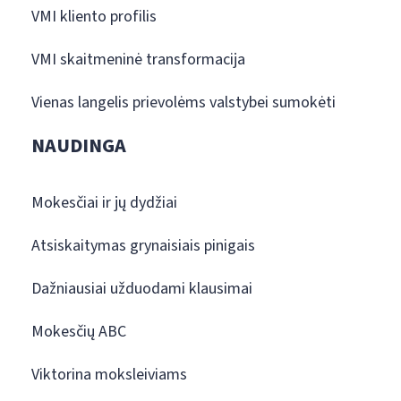
VMI kliento profilis
VMI skaitmeninė transformacija
Vienas langelis prievolėms valstybei sumokėti
NAUDINGA
Mokesčiai ir jų dydžiai
Atsiskaitymas grynaisiais pinigais
Dažniausiai užduodami klausimai
Mokesčių ABC
Viktorina moksleiviams