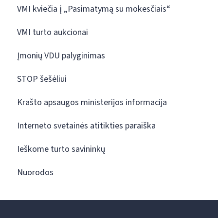
VMI kviečia į „Pasimatymą su mokesčiais“
VMI turto aukcionai
Įmonių VDU palyginimas
STOP šešėliui
Krašto apsaugos ministerijos informacija
Interneto svetainės atitikties paraiška
Ieškome turto savininkų
Nuorodos