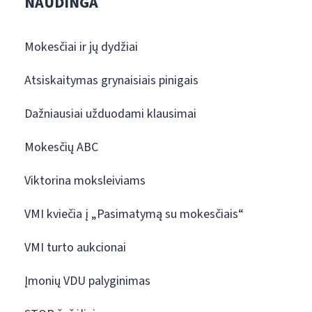
NAUDINGA
Mokesčiai ir jų dydžiai
Atsiskaitymas grynaisiais pinigais
Dažniausiai užduodami klausimai
Mokesčių ABC
Viktorina moksleiviams
VMI kviečia į „Pasimatymą su mokesčiais“
VMI turto aukcionai
Įmonių VDU palyginimas