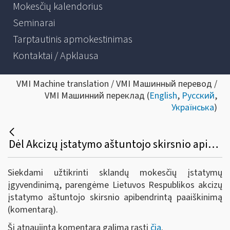
Mokesčių kalendorius
Seminarai
Tarptautinis apmokestinimas
Kontaktai / Apklausa
VMI Machine translation / VMI Машинный перевод /
VMI Машинний переклад (
English
,
Русский
,
Українська
)
Dėl Akcizų įstatymo aštuntojo skirsnio apibendrinto paaiškinimo (komentaro) parengimo
Siekdami užtikrinti sklandų mokesčių įstatymų
įgyvendinimą, parengėme Lietuvos Respublikos akcizų
įstatymo aštuntojo skirsnio apibendrintą paaiškinimą
(komentarą).
Šį atnaujintą komentarą galima rasti
čia
.