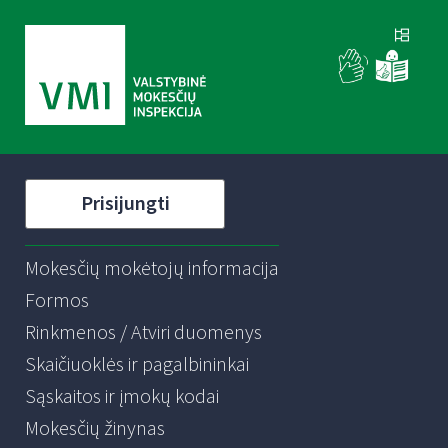
Prisijungti
Mokesčių mokėtojų informacija
Formos
Rinkmenos / Atviri duomenys
Skaičiuoklės ir pagalbininkai
Sąskaitos ir įmokų kodai
Mokesčių žinynas