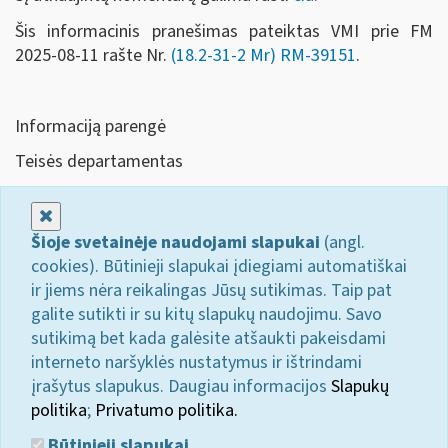
Šis informacinis pranešimas pateiktas VMI prie FM
2025-08-11 rašte Nr.
(18.2-31-2 Mr)
RM-39151
.
Informaciją parengė
Teisės departamentas
Uždaryti
Šioje svetainėje naudojami slapukai
(angl.
cookies). Būtinieji slapukai įdiegiami automatiškai
ir jiems nėra reikalingas Jūsų sutikimas. Taip pat
galite sutikti ir su kitų slapukų naudojimu. Savo
sutikimą bet kada galėsite atšaukti pakeisdami
interneto naršyklės nustatymus ir ištrindami
įrašytus slapukus. Daugiau informacijos
Slapukų
politika
;
Privatumo politika.
Būtinieji slapukai