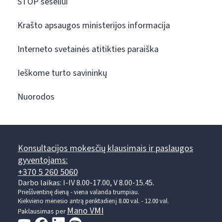
STOP šešėliui
Krašto apsaugos ministerijos informacija
Interneto svetainės atitikties paraiška
Ieškome turto savininkų
Nuorodos
Konsultacijos mokesčių klausimais ir paslaugos
gyventojams:
+370 5 260 5060
Darbo laikas: I-IV 8.00-17.00, V 8.00-15.45.
Prieššventinę dieną - viena valanda trumpiau.
Kiekvieno mėnesio antrą penktadienį 8.00 val. - 12.00 val.
Mano VMI
Paklausimas per