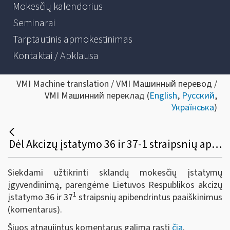
Mokesčių kalendorius
Seminarai
Tarptautinis apmokestinimas
Kontaktai / Apklausa
VMI Machine translation / VMI Машинный перевод /
VMI Машинний переклад (
English
,
Русский
,
Українська
)
Dėl Akcizų įstatymo 36 ir 37-1 straipsnių apibendrintų paaiškinimų (komentarų) parengimo
Siekdami užtikrinti sklandų mokesčių įstatymų
įgyvendinimą, parengėme Lietuvos Respublikos akcizų
1
įstatymo 36 ir 37
straipsnių apibendrintus paaiškinimus
(komentarus).
Šiuos atnaujintus komentarus galima rasti
čia
.