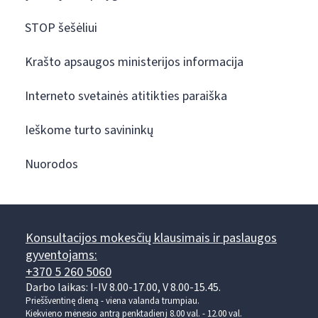
STOP šešėliui
Krašto apsaugos ministerijos informacija
Interneto svetainės atitikties paraiška
Ieškome turto savininkų
Nuorodos
Konsultacijos mokesčių klausimais ir paslaugos
gyventojams:
+370 5 260 5060
Darbo laikas: I-IV 8.00-17.00, V 8.00-15.45.
Prieššventinę dieną - viena valanda trumpiau.
Kiekvieno mėnesio antrą penktadienį 8.00 val. - 12.00 val.