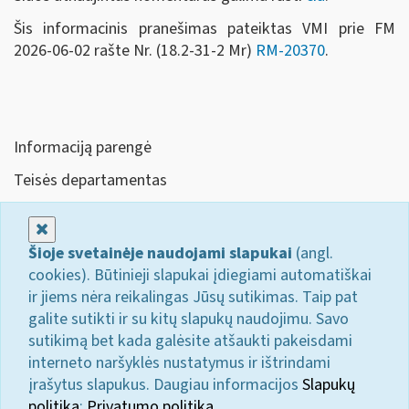
Šis informacinis pranešimas pateiktas VMI prie FM
2026-06-02 rašte Nr. (18.2-31-2 Mr)
RM-20370
.
Informaciją parengė
Teisės departamentas
Uždaryti
Šioje svetainėje naudojami slapukai
(angl.
cookies). Būtinieji slapukai įdiegiami automatiškai
ir jiems nėra reikalingas Jūsų sutikimas. Taip pat
galite sutikti ir su kitų slapukų naudojimu. Savo
sutikimą bet kada galėsite atšaukti pakeisdami
interneto naršyklės nustatymus ir ištrindami
įrašytus slapukus. Daugiau informacijos
Slapukų
politika
;
Privatumo politika.