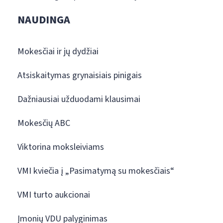
NAUDINGA
Mokesčiai ir jų dydžiai
Atsiskaitymas grynaisiais pinigais
Dažniausiai užduodami klausimai
Mokesčių ABC
Viktorina moksleiviams
VMI kviečia į „Pasimatymą su mokesčiais“
VMI turto aukcionai
Įmonių VDU palyginimas