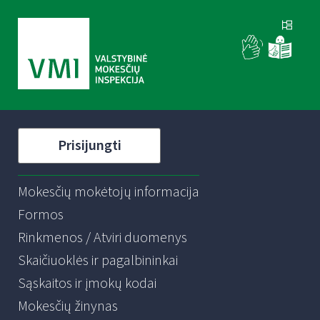
Prisijungti
Mokesčių mokėtojų informacija
Formos
Rinkmenos / Atviri duomenys
Skaičiuoklės ir pagalbininkai
Sąskaitos ir įmokų kodai
Mokesčių žinynas