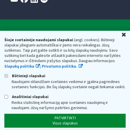
Valstybinė mokesčių inspekcija prie Lietuvos
U
Respublikos finansų ministerijos
Šioje svetainėje naudojami slapukai
(angl. cookies). Būtinieji
slapukai įdiegiami automatiškai ir jiems nėra reikalingas Jūsų
Biudžetinė įstaiga. Juridinio asmens kodas — 188659752,
sutikimas. Taip pat galite sutikti ir su kitų slapukų naudojimu. Savo
adresas: Vasario 16-osios g. 14, 01107 Vilnius, Lietuva, el.paštas:
sutikimą bet kada galėsite atšaukti pakeisdami interneto naršyklės
vmi@vmi.lt
, E. pristatymo dėžutės adresas 188659752
nustatymus ir ištrindami įrašytus slapukus. Daugiau informacijos
Duomenys apie Valstybinę mokesčių inspekciją prie Lietuvos
Slapukų politika
;
Privatumo politika.
Respublikos finansų ministerijos kaupiami ir saugomi Juridinių
asmenų registre
Būtinieji slapukai
Naudojami sklandžiam svetainės veikimui ir įgalina pagrindines
svetainės funkcijas. Be šių slapukų svetainė negali tinkamai veikti.
Analitiniai slapukai
Renka statistinę informaciją apie svetainės naudojimą ir
naudojami Jūsų naršymo patirties gerinimui.
PATVIRTINTI
Visus slapukus