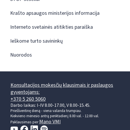
Krašto apsaugos ministerijos informacija
Interneto svetainės atitikties paraiška
Ieškome turto savininkų
Nuorodos
Konsultacijos mokesčių klausimais ir paslaugos
gyventojams:
+370 5 260 5060
Darbo laikas: I-IV 8.00-17.00, V 8.00-15.45.
Prieššventinę dieną - viena valanda trumpiau.
Kiekvieno mėnesio antrą penktadienį 8.00 val. - 12.00 val.
Mano VMI
Paklausimas per