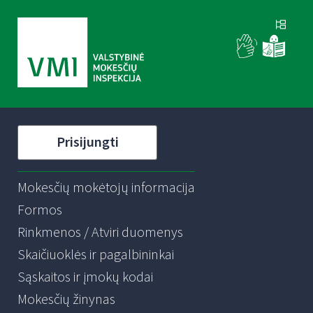
Prisijungti
Mokesčių mokėtojų informacija
Formos
Rinkmenos / Atviri duomenys
Skaičiuoklės ir pagalbininkai
Sąskaitos ir įmokų kodai
Mokesčių žinynas