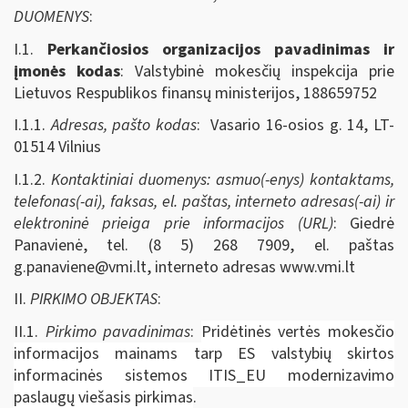
DUOMENYS
:
I.1.
Perkančiosios organizacijos pavadinimas ir
įmonės kodas
: Valstybinė mokesčių inspekcija prie
Lietuvos Respublikos finansų ministerijos, 188659752
I.1.1.
Adresas, pašto kodas
: Vasario 16-osios g. 14, LT-
01514 Vilnius
I.1.2.
Kontaktiniai duomenys: asmuo(-enys) kontaktams,
telefonas(-ai), faksas, el. paštas, interneto adresas(-ai) ir
elektroninė prieiga prie informacijos (URL)
: Giedrė
Panavienė, tel. (8 5) 268 7909, el. paštas
g.panaviene@vmi.lt
, interneto adresas www.vmi.lt
II.
PIRKIMO OBJEKTAS
:
II.1.
Pirkimo pavadinimas
:
Pridėtinės vertės mokesčio
informacijos mainams tarp ES valstybių skirtos
informacinės sistemos ITIS_EU modernizavimo
paslaugų viešasis pirkimas
.