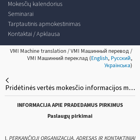
Mokesčių kalendorius
Seminarai
Tarptautinis apmokestinimas
Kontaktai / Apklausa
VMI Machine translation / VMI Машинный перевод /
VMI Машинний переклад (
English
,
Русский
,
Українська
)
Pridėtinės vertės mokesčio informacijos mainams tarp ES valstybių skirtos informacinės sistemos ITIS_EU modernizavimo paslaugų viešasis pirkimas
INFORMACIJA APIE PRADEDAMUS PIRKIMUS
Paslaugų pirkimai
I.
PERKANČIOJI ORGANIZACIJA, ADRESAS IR KONTAKTINIAI