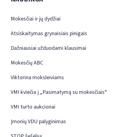
Mokesčiai ir jų dydžiai
Atsiskaitymas grynaisiais pinigais
Dažniausiai užduodami klausimai
Mokesčių ABC
Viktorina moksleiviams
VMI kviečia į „Pasimatymą su mokesčiais“
VMI turto aukcionai
Įmonių VDU palyginimas
STOP šešėliui