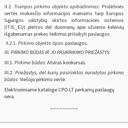
II.2.
Trumpas pirkimo objekto apibūdinimas
: Pridėtinės
vertės mokesčio informacijos mainams tarp Europos
Sąjungos valstybių skirtos informacinės sistemos
(ITIS_EU) plėtros dėl duomenų apie užsienio keleivių
išgabenamas prekes teikimui pritaikyti paslaugos
II.2.1.
Pirkimo objekto tipas
: paslaugos.
III.
PIRKIMO BŪDAS IR JO PASIRINKIMO PRIEŽASTYS
:
III.1.
Pirkimo būdas
: Atviras konkursas.
III.2.
Priežastys, dėl kurių pasirinktas nurodytas pirkimo
būdas
: Viešojo pirkimo vertė.
Elektroniniame kataloge CPO.LT perkamų paslaugų
nėra.
_________