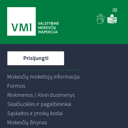
Prisijungti
Mokesčių mokėtojų informacija
Formos
Rinkmenos / Atviri duomenys
Skaičiuoklės ir pagalbininkai
Sąskaitos ir įmokų kodai
Mokesčių žinynas