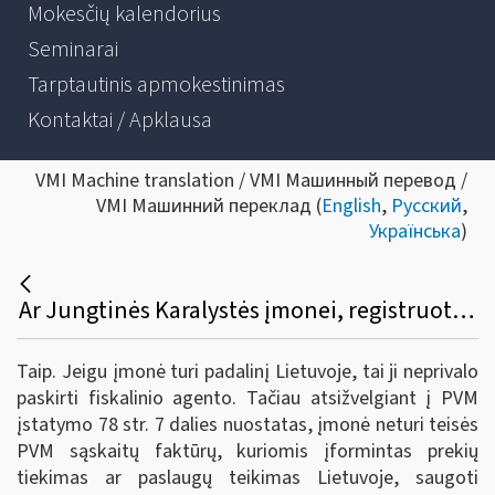
Mokesčių kalendorius
Seminarai
Tarptautinis apmokestinimas
Kontaktai / Apklausa
VMI Machine translation / VMI Машинный перевод /
VMI Машинний переклад (
English
,
Русский
,
Українська
)
Ar Jungtinės Karalystės įmonei, registruotai Lietuvoje PVM mokėtoja ir turinčiai padalinį Lietuvoje, atsiranda papildomų reikalavimų?
Taip. Jeigu įmonė turi padalinį Lietuvoje, tai ji neprivalo
paskirti fiskalinio agento. Tačiau atsižvelgiant į PVM
įstatymo 78 str. 7 dalies nuostatas, įmonė neturi teisės
PVM sąskaitų faktūrų, kuriomis įformintas prekių
tiekimas ar paslaugų teikimas Lietuvoje, saugoti