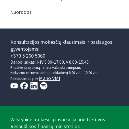
Nuorodos
Konsultacijos mokesčių klausimais ir paslaugos
gyventojams:
+370 5 260 5060
Darbo laikas: I-IV 8.00-17.00, V 8.00-15.45.
Prieššventinę dieną - viena valanda trumpiau.
Kiekvieno mėnesio antrą penktadienį 8.00 val. - 12.00 val.
Mano VMI
Paklausimas per
Valstybinė mokesčių inspekcija prie Lietuvos
Respublikos finansų ministerijos