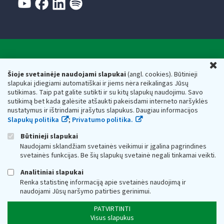
Valstybinė mokesčių inspekcija prie Lietuvos
U
Respublikos finansų ministerijos
Šioje svetainėje naudojami slapukai
(angl. cookies). Būtinieji
slapukai įdiegiami automatiškai ir jiems nėra reikalingas Jūsų
Biudžetinė įstaiga. Juridinio asmens kodas — 188659752,
sutikimas. Taip pat galite sutikti ir su kitų slapukų naudojimu. Savo
adresas: Vasario 16-osios g. 14, 01107 Vilnius, Lietuva, el.paštas:
sutikimą bet kada galėsite atšaukti pakeisdami interneto naršyklės
vmi@vmi.lt
, E. pristatymo dėžutės adresas 188659752
nustatymus ir ištrindami įrašytus slapukus. Daugiau informacijos
Duomenys apie Valstybinę mokesčių inspekciją prie Lietuvos
Slapukų politika
;
Privatumo politika.
Respublikos finansų ministerijos kaupiami ir saugomi Juridinių
asmenų registre
Būtinieji slapukai
Naudojami sklandžiam svetainės veikimui ir įgalina pagrindines
svetainės funkcijas. Be šių slapukų svetainė negali tinkamai veikti.
Analitiniai slapukai
Renka statistinę informaciją apie svetainės naudojimą ir
naudojami Jūsų naršymo patirties gerinimui.
PATVIRTINTI
Visus slapukus