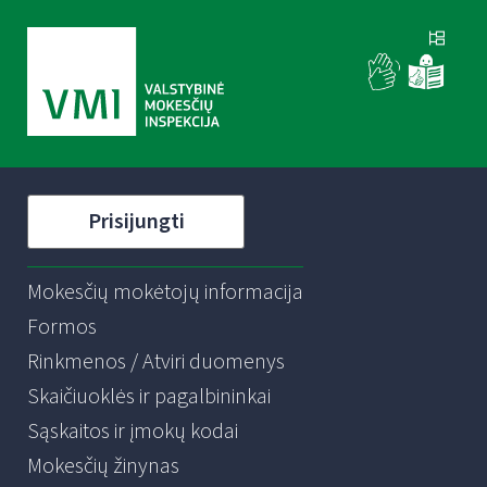
Prisijungti
Mokesčių mokėtojų informacija
Formos
Rinkmenos / Atviri duomenys
Skaičiuoklės ir pagalbininkai
Sąskaitos ir įmokų kodai
Mokesčių žinynas