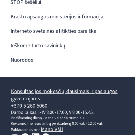
STOP šešėliui
Krašto apsaugos ministerijos informacija
Interneto svetainės atitikties paraiška
Ieškome turto savininkų
Nuorodos
Konsultacijos mokesčių klausimais ir paslaugos
gyventojams:
+370 5 260 5060
Darbo laikas: I-IV 8.00-17.00, V 8.00-15.45.
Prieššventinę dieną - viena valanda trumpiau.
Kiekvieno mėnesio antrą penktadienį 8.00 val. - 12.00 val.
Mano VMI
Paklausimas per