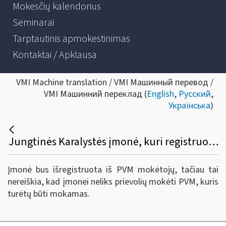
Mokesčių kalendorius
Seminarai
Tarptautinis apmokestinimas
Kontaktai / Apklausa
VMI Machine translation / VMI Машинный перевод /
VMI Машинний переклад (
English
,
Русский
,
Українська
)
Jungtinės Karalystės įmonė, kuri registruota PVM mokėtoja ir neturi padalinio Lietuvoje, privalėjo paskirti fiskalinį agentą iki 2021 m. lapkričio 3 d., tačiau to nepadarė. Kokios pasekmės kyla įmonei?
Įmonė bus išregistruota iš PVM mokėtojų, tačiau tai
nereiškia, kad įmonei neliks prievolių mokėti PVM, kuris
turėtų būti mokamas.