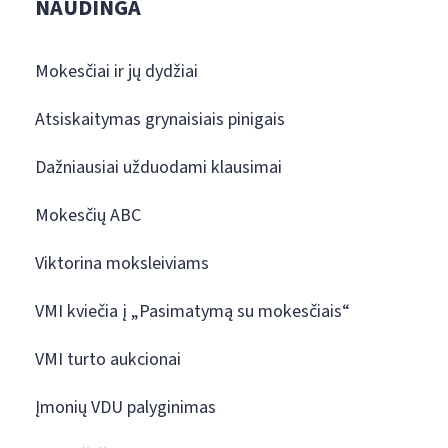
NAUDINGA
Mokesčiai ir jų dydžiai
Atsiskaitymas grynaisiais pinigais
Dažniausiai užduodami klausimai
Mokesčių ABC
Viktorina moksleiviams
VMI kviečia į „Pasimatymą su mokesčiais“
VMI turto aukcionai
Įmonių VDU palyginimas