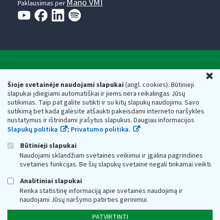
Mano VMI
Paklausimas per
Valstybinė mokesčių inspekcija prie Lietuvos
U
Respublikos finansų ministerijos
Šioje svetainėje naudojami slapukai
(angl. cookies). Būtinieji
slapukai įdiegiami automatiškai ir jiems nėra reikalingas Jūsų
Biudžetinė įstaiga. Juridinio asmens kodas — 188659752,
sutikimas. Taip pat galite sutikti ir su kitų slapukų naudojimu. Savo
adresas: Vasario 16-osios g. 14, 01107 Vilnius, Lietuva, el.paštas:
sutikimą bet kada galėsite atšaukti pakeisdami interneto naršyklės
vmi@vmi.lt
, E. pristatymo dėžutės adresas 188659752
nustatymus ir ištrindami įrašytus slapukus. Daugiau informacijos
Duomenys apie Valstybinę mokesčių inspekciją prie Lietuvos
Slapukų politika
;
Privatumo politika.
Respublikos finansų ministerijos kaupiami ir saugomi Juridinių
asmenų registre
Būtinieji slapukai
Naudojami sklandžiam svetainės veikimui ir įgalina pagrindines
svetainės funkcijas. Be šių slapukų svetainė negali tinkamai veikti.
Analitiniai slapukai
Renka statistinę informaciją apie svetainės naudojimą ir
naudojami Jūsų naršymo patirties gerinimui.
PATVIRTINTI