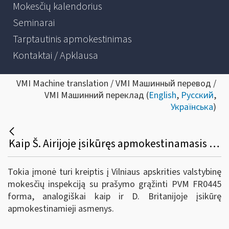
Mokesčių kalendorius
Seminarai
Tarptautinis apmokestinimas
Kontaktai / Apklausa
VMI Machine translation / VMI Машинный перевод /
VMI Машинний переклад (
English
,
Русский
,
Українська
)
Kaip Š. Airijoje įsikūręs apmokestinamasis asmuo gali susigrąžinti PVM, sumokėtą už paslaugas (PVM sąskaita faktūra yra išrašyta tik už suteiktas paslaugas) Lietuvoje 2021 m. ir vėlesniais metais?
Tokia įmonė turi kreiptis į Vilniaus apskrities valstybinę
mokesčių inspekciją su prašymo grąžinti PVM FR0445
forma, analogiškai kaip ir D. Britanijoje įsikūrę
apmokestinamieji asmenys.