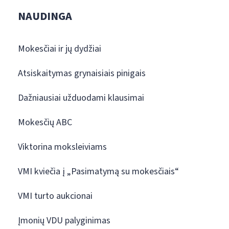
NAUDINGA
Mokesčiai ir jų dydžiai
Atsiskaitymas grynaisiais pinigais
Dažniausiai užduodami klausimai
Mokesčių ABC
Viktorina moksleiviams
VMI kviečia į „Pasimatymą su mokesčiais“
VMI turto aukcionai
Įmonių VDU palyginimas