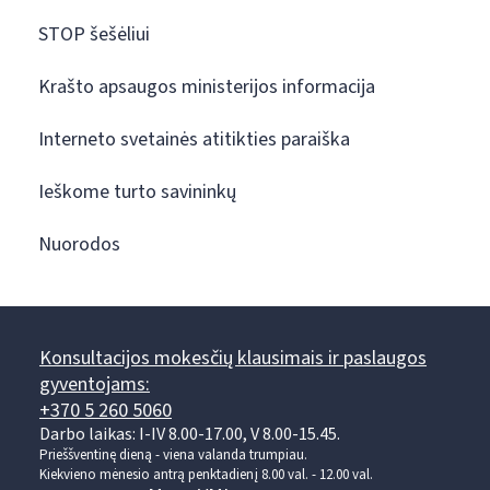
STOP šešėliui
Krašto apsaugos ministerijos informacija
Interneto svetainės atitikties paraiška
Ieškome turto savininkų
Nuorodos
Konsultacijos mokesčių klausimais ir paslaugos
gyventojams:
+370 5 260 5060
Darbo laikas: I-IV 8.00-17.00, V 8.00-15.45.
Prieššventinę dieną - viena valanda trumpiau.
Kiekvieno mėnesio antrą penktadienį 8.00 val. - 12.00 val.