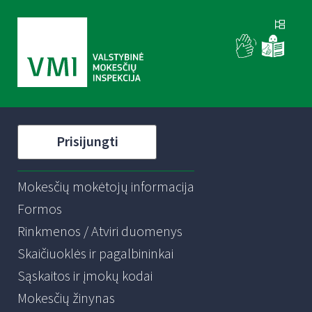
Prisijungti
Mokesčių mokėtojų informacija
Formos
Rinkmenos / Atviri duomenys
Skaičiuoklės ir pagalbininkai
Sąskaitos ir įmokų kodai
Mokesčių žinynas